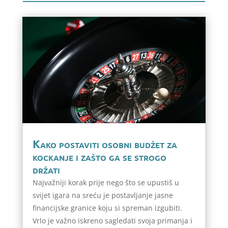
Kako postaviti osobni budžet za
kockanje i zašto ga se strogo
držati
Najvažniji korak prije nego što se upustiš u
svijet igara na sreću je postavljanje jasne
financijske granice koju si spreman izgubiti.
Vrlo je važno iskreno sagledati svoja primanja i