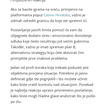
Ako se bavite igrama na sreću, primjerice na
platformama poput
Casino Hrvatska
, važno je
odmah odrediti granicu do koje ste spremni ići.
Postavljanje jasnih limita pomoći će vam da
izbjegnete dodatni stres i emocionalno donošenje
odluka koje često rezultiraju još većim gubicima.
Također, važno je imati spreman plan B,
alternativnu strategiju koju ćete aktivirati čim
primijetite prve znakove problema.
Jedan od prvih koraka koje trebate poduzeti jest
objektivna procjena situacije. Potrebno je jasno
definirati gdje ste pogriješili i što možete učiniti
kako biste vratili kontrolu nad situacijom. Ponekad
je najbolja reakcija upravo privremeno povlačenje,
kako biste mogli hladne glave analizirati što je pošlo
po zlu.