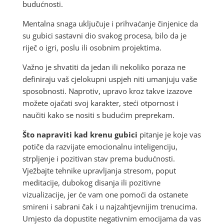
budućnosti.
Mentalna snaga uključuje i prihvaćanje činjenice da
su gubici sastavni dio svakog procesa, bilo da je
riječ o igri, poslu ili osobnim projektima.
Važno je shvatiti da jedan ili nekoliko poraza ne
definiraju vaš cjelokupni uspjeh niti umanjuju vaše
sposobnosti. Naprotiv, upravo kroz takve izazove
možete ojačati svoj karakter, steći otpornost i
naučiti kako se nositi s budućim preprekam.
Što napraviti kad krenu gubici
pitanje je koje vas
potiče da razvijate emocionalnu inteligenciju,
strpljenje i pozitivan stav prema budućnosti.
Vježbajte tehnike upravljanja stresom, poput
meditacije, dubokog disanja ili pozitivne
vizualizacije, jer će vam one pomoći da ostanete
smireni i sabrani čak i u najzahtjevnijim trenucima.
Umjesto da dopustite negativnim emocijama da vas