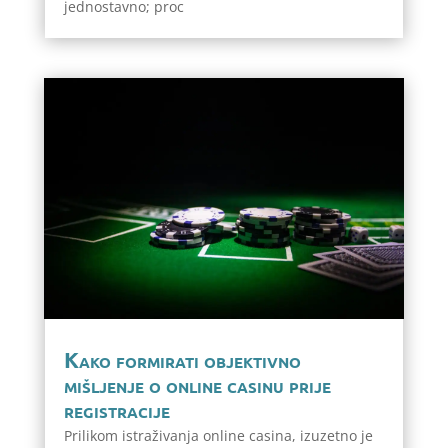
jednostavno; proc
Kako formirati objektivno
mišljenje o online casinu prije
registracije
Prilikom istraživanja online casina, izuzetno je