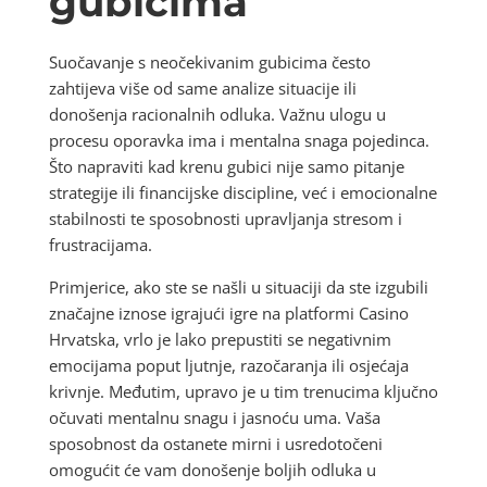
gubicima
Suočavanje s neočekivanim gubicima često
zahtijeva više od same analize situacije ili
donošenja racionalnih odluka. Važnu ulogu u
procesu oporavka ima i mentalna snaga pojedinca.
Što napraviti kad krenu gubici nije samo pitanje
strategije ili financijske discipline, već i emocionalne
stabilnosti te sposobnosti upravljanja stresom i
frustracijama.
Primjerice, ako ste se našli u situaciji da ste izgubili
značajne iznose igrajući igre na platformi Casino
Hrvatska, vrlo je lako prepustiti se negativnim
emocijama poput ljutnje, razočaranja ili osjećaja
krivnje. Međutim, upravo je u tim trenucima ključno
očuvati mentalnu snagu i jasnoću uma. Vaša
sposobnost da ostanete mirni i usredotočeni
omogućit će vam donošenje boljih odluka u