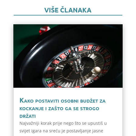
VIŠE ČLANAKA
Kako postaviti osobni budžet za
kockanje i zašto ga se strogo
držati
Najvažniji korak prije nego što se upustiš u
svijet igara na sreću je postavljanje jasne