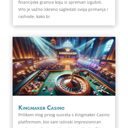
financijske granice koju si spreman izgubiti.
Vrlo je važno iskreno sagledati svoja primanja i
rashode, kako bi
Kingmaker Casino
Prilikom mog prvog susreta s Kingmaker Casino
platformom, bio sam istinski impresioniran