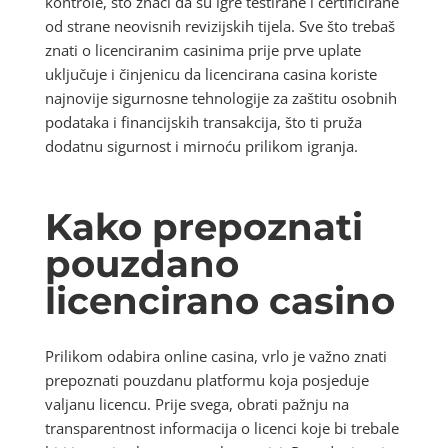
kontrole, što znači da su igre testirane i certificirane
od strane neovisnih revizijskih tijela. Sve što trebaš
znati o licenciranim casinima prije prve uplate
uključuje i činjenicu da licencirana casina koriste
najnovije sigurnosne tehnologije za zaštitu osobnih
podataka i financijskih transakcija, što ti pruža
dodatnu sigurnost i mirnoću prilikom igranja.
Kako prepoznati
pouzdano
licencirano casino
Prilikom odabira online casina, vrlo je važno znati
prepoznati pouzdanu platformu koja posjeduje
valjanu licencu. Prije svega, obrati pažnju na
transparentnost informacija o licenci koje bi trebale