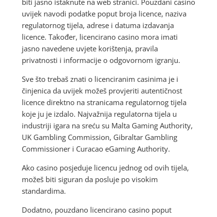
biti jasno istaknute na web stranici. Pouzdani casino
uvijek navodi podatke poput broja licence, naziva
regulatornog tijela, adrese i datuma izdavanja
licence. Također, licencirano casino mora imati
jasno navedene uvjete korištenja, pravila
privatnosti i informacije o odgovornom igranju.
Sve što trebaš znati o licenciranim casinima je i
činjenica da uvijek možeš provjeriti autentičnost
licence direktno na stranicama regulatornog tijela
koje ju je izdalo. Najvažnija regulatorna tijela u
industriji igara na sreću su Malta Gaming Authority,
UK Gambling Commission, Gibraltar Gambling
Commissioner i Curacao eGaming Authority.
Ako casino posjeduje licencu jednog od ovih tijela,
možeš biti siguran da posluje po visokim
standardima.
Dodatno, pouzdano licencirano casino poput