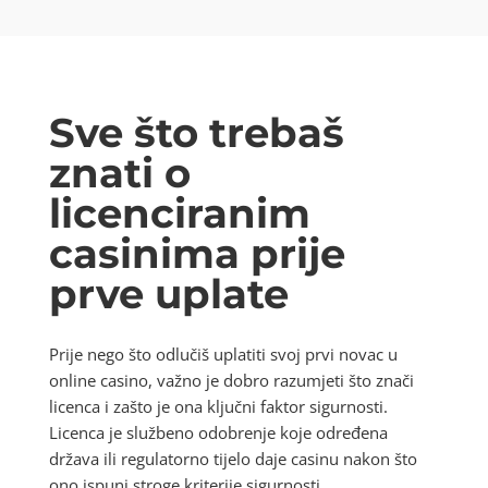
Sve što trebaš
znati o
licenciranim
casinima prije
prve uplate
Prije nego što odlučiš uplatiti svoj prvi novac u
online casino, važno je dobro razumjeti što znači
licenca i zašto je ona ključni faktor sigurnosti.
Licenca je službeno odobrenje koje određena
država ili regulatorno tijelo daje casinu nakon što
ono ispuni stroge kriterije sigurnosti,