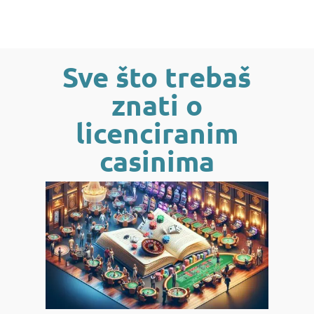
Sve što trebaš
znati o
licenciranim
casinima