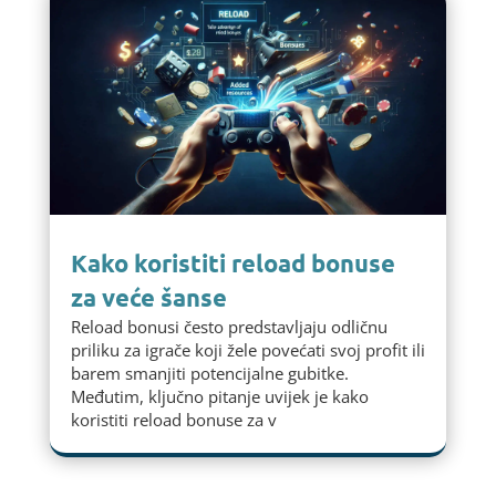
Kako koristiti reload bonuse
za veće šanse
Reload bonusi često predstavljaju odličnu
priliku za igrače koji žele povećati svoj profit ili
barem smanjiti potencijalne gubitke.
Međutim, ključno pitanje uvijek je kako
koristiti reload bonuse za v