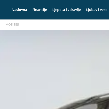
Naslovna
Financije
Ljepota i zdravlje
Ljubav i veze