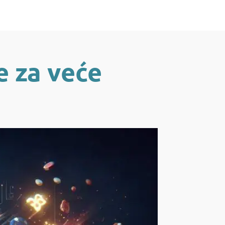
e za veće