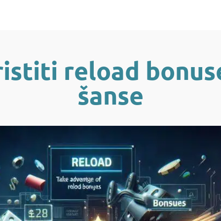
istiti reload bonus
šanse