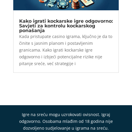
Kako igrati kockarske igre odgovorno:
Savjeti za kontrolu kockarskog
ponašanja
Kada pristupate casino igrama, ključno je da to
činite s jasnim planom i postavljenim
granicama. Kako igrati kockarske igre
odgovorno i izbjeći potencijalne rizike nije
pitanje sreće, već strategije i
Igre na sreću mogu uzrokovati ovisnost. Igraj
odgovorno. Osobama mlađim od 18 godina nije
dozvoljeno sudjelovanje u igrama na sreću.