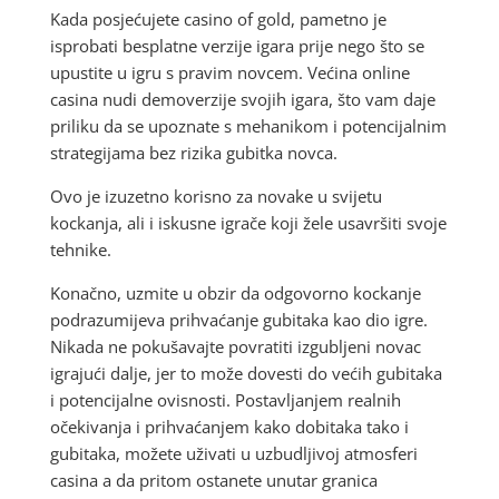
Kada posjećujete casino of gold, pametno je
isprobati besplatne verzije igara prije nego što se
upustite u igru s pravim novcem. Većina online
casina nudi demoverzije svojih igara, što vam daje
priliku da se upoznate s mehanikom i potencijalnim
strategijama bez rizika gubitka novca.
Ovo je izuzetno korisno za novake u svijetu
kockanja, ali i iskusne igrače koji žele usavršiti svoje
tehnike.
Konačno, uzmite u obzir da odgovorno kockanje
podrazumijeva prihvaćanje gubitaka kao dio igre.
Nikada ne pokušavajte povratiti izgubljeni novac
igrajući dalje, jer to može dovesti do većih gubitaka
i potencijalne ovisnosti. Postavljanjem realnih
očekivanja i prihvaćanjem kako dobitaka tako i
gubitaka, možete uživati u uzbudljivoj atmosferi
casina a da pritom ostanete unutar granica