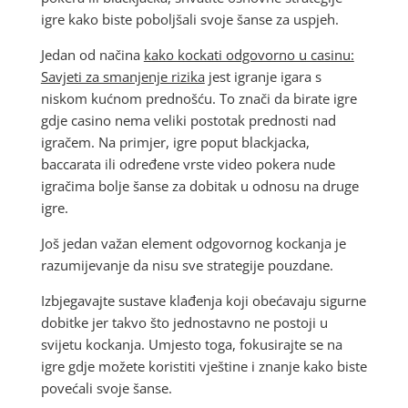
igre kako biste poboljšali svoje šanse za uspjeh.
Jedan od načina
kako kockati odgovorno u casinu:
Savjeti za smanjenje rizika
jest igranje igara s
niskom kućnom prednošću. To znači da birate igre
gdje casino nema veliki postotak prednosti nad
igračem. Na primjer, igre poput blackjacka,
baccarata ili određene vrste video pokera nude
igračima bolje šanse za dobitak u odnosu na druge
igre.
Još jedan važan element odgovornog kockanja je
razumijevanje da nisu sve strategije pouzdane.
Izbjegavajte sustave klađenja koji obećavaju sigurne
dobitke jer takvo što jednostavno ne postoji u
svijetu kockanja. Umjesto toga, fokusirajte se na
igre gdje možete koristiti vještine i znanje kako biste
povećali svoje šanse.