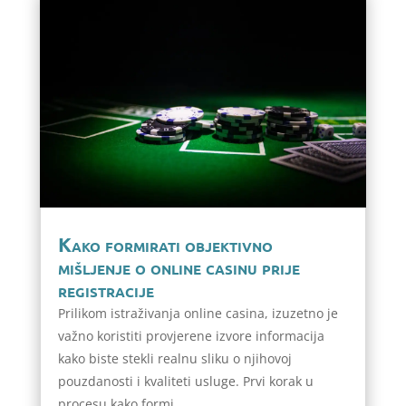
Kako formirati objektivno
mišljenje o online casinu prije
registracije
Prilikom istraživanja online casina, izuzetno je
važno koristiti provjerene izvore informacija
kako biste stekli realnu sliku o njihovoj
pouzdanosti i kvaliteti usluge. Prvi korak u
procesu kako formi