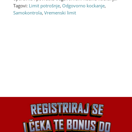
Tagovi:
Limit potrošnje
,
Odgovorno kockanje
,
Samokontrola
,
Vremenski limit