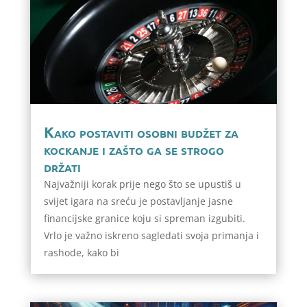
Kako postaviti osobni budžet za
kockanje i zašto ga se strogo
držati
Najvažniji korak prije nego što se upustiš u
svijet igara na sreću je postavljanje jasne
financijske granice koju si spreman izgubiti.
Vrlo je važno iskreno sagledati svoja primanja i
rashode, kako bi