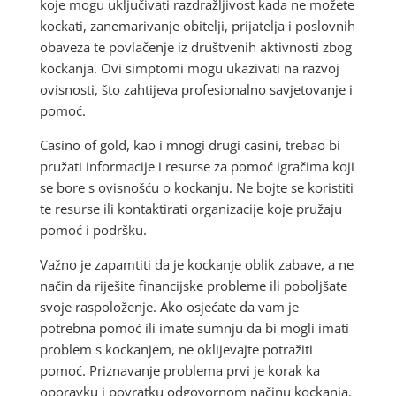
koje mogu uključivati razdražljivost kada ne možete
kockati, zanemarivanje obitelji, prijatelja i poslovnih
obaveza te povlačenje iz društvenih aktivnosti zbog
kockanja. Ovi simptomi mogu ukazivati na razvoj
ovisnosti, što zahtijeva profesionalno savjetovanje i
pomoć.
Casino of gold, kao i mnogi drugi casini, trebao bi
pružati informacije i resurse za pomoć igračima koji
se bore s ovisnošću o kockanju. Ne bojte se koristiti
te resurse ili kontaktirati organizacije koje pružaju
pomoć i podršku.
Važno je zapamtiti da je kockanje oblik zabave, a ne
način da riješite financijske probleme ili poboljšate
svoje raspoloženje. Ako osjećate da vam je
potrebna pomoć ili imate sumnju da bi mogli imati
problem s kockanjem, ne oklijevajte potražiti
pomoć. Priznavanje problema prvi je korak ka
oporavku i povratku odgovornom načinu kockanja.