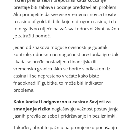
iskren prema sebi i prepoznati kada kockanje
prestaje biti zabava i počinje predstavljati problem.
Ako primijetite da sve više vremena i novca trošite
u casino of gold, ili bilo kojem drugom casinu, i da
to negativno utječe na vaš svakodnevni život, važno
je zatražiti pomoć.
Jedan od znakova moguće ovisnosti je gubitak
kontrole, odnosno nemogućnost prestanka igre čak
i kada se pređe postavljena financijska ili
vremenska granica. Ako se borite s odlaskom iz
casina ili se neprestano vraćate kako biste
“nadoknadili” gubitke, to može biti indikator
problema.
Kako kockati odgovorno u casinu: Savjeti za
smanjenje rizika
naglašavaju važnost postavljanja
jasnih pravila za sebe i pridržavanje ih bez iznimki.
Također, obratite pažnju na promjene u ponašanju