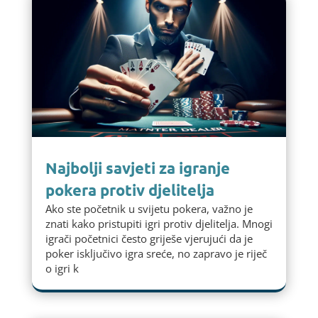
Najbolji savjeti za igranje
pokera protiv djelitelja
Ako ste početnik u svijetu pokera, važno je
znati kako pristupiti igri protiv djelitelja. Mnogi
igrači početnici često griješe vjerujući da je
poker isključivo igra sreće, no zapravo je riječ
o igri k