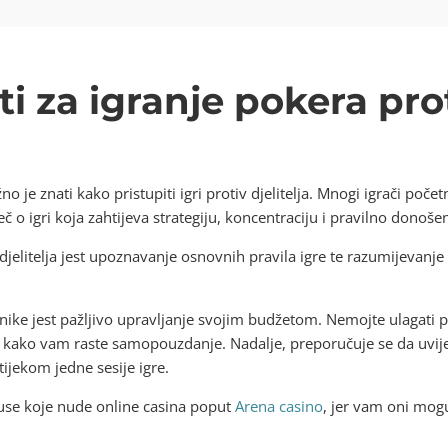
ti za igranje pokera prot
o je znati kako pristupiti igri protiv djelitelja. Mnogi igrači počet
ječ o igri koja zahtijeva strategiju, koncentraciju i pravilno donoše
 djelitelja jest upoznavanje osnovnih pravila igre te razumijevanje
nike jest pažljivo upravljanje svojim budžetom. Nemojte ulagati
 kako vam raste samopouzdanje. Nadalje, preporučuje se da uvije
 tijekom jedne sesije igre.
nuse koje nude online casina poput
Arena casino
, jer vam oni mog