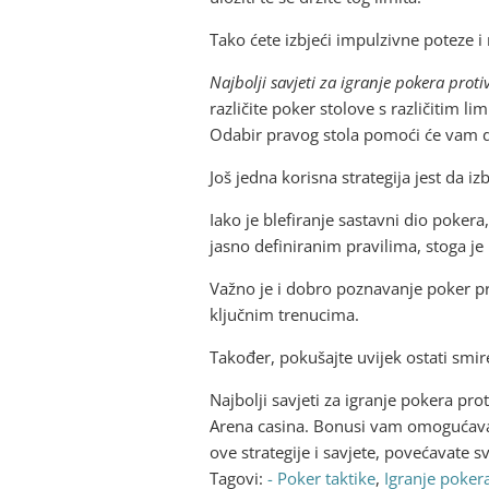
Tako ćete izbjeći impulzivne poteze i
Najbolji savjeti za igranje pokera protiv
različite poker stolove s različitim 
Odabir pravog stola pomoći će vam da
Još jedna korisna strategija jest da iz
Iako je blefiranje sastavni dio pokera
jasno definiranim pravilima, stoga je
Važno je i dobro poznavanje poker pra
ključnim trenucima.
Također, pokušajte uvijek ostati smir
Najbolji savjeti za igranje pokera pro
Arena casina. Bonusi vam omogućavaju
ove strategije i savjete, povećavate sv
Tagovi:
- Poker taktike
,
Igranje poker