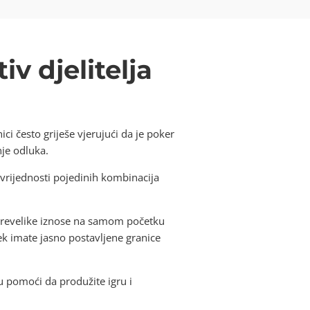
iv djelitelja
nici često griješe vjerujući da je poker
nje odluka.
 vrijednosti pojedinih kombinacija
 prevelike iznose na samom početku
k imate jasno postavljene granice
u pomoći da produžite igru i