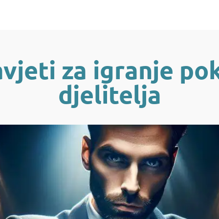
avjeti za igranje po
djelitelja