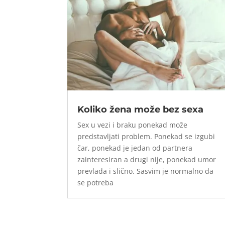
Koliko žena može bez sexa
Sex u vezi i braku ponekad može
predstavljati problem. Ponekad se izgubi
čar, ponekad je jedan od partnera
zainteresiran a drugi nije, ponekad umor
prevlada i slično. Sasvim je normalno da
se potreba