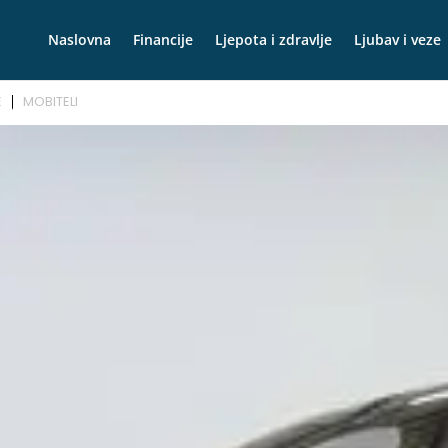
Naslovna
Financije
Ljepota i zdravlje
Ljubav i veze