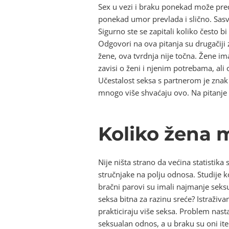
Sex u vezi i braku ponekad može preds
ponekad umor prevlada i slično. Sas
Sigurno ste se zapitali koliko često bi 
Odgovori na ova pitanja su drugačiji 
žene, ova tvrdnja nije točna. Žene 
zavisi o ženi i njenim potrebama, ali
Učestalost seksa s partnerom je znak 
mnogo više shvaćaju ovo. Na pitanje 
Koliko žena m
Nije ništa strano da većina statisti
stručnjake na polju odnosa. Studije 
bračni parovi su imali najmanje seksu
seksa bitna za razinu sreće? Istraživa
prakticiraju više seksa. Problem nas
seksualan odnos, a u braku su oni it