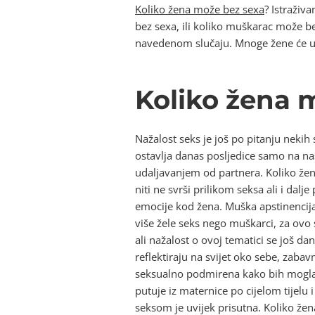
Koliko žena može bez sexa
? Istraživ
bez sexa, ili koliko muškarac može b
navedenom slučaju. Mnoge žene će up
Koliko žena 
Nažalost seks je još po pitanju nekih
ostavlja danas posljedice samo na naš
udaljavanjem od partnera. Koliko žena
niti ne svrši prilikom seksa ali i dal
emocije kod žena. Muška apstinencija
više žele seks nego muškarci, za ovo
ali nažalost o ovoj tematici se još d
reflektiraju na svijet oko sebe, zabav
seksualno podmirena kako bih mogla b
putuje iz maternice po cijelom tijelu
seksom je uvijek prisutna. Koliko žen