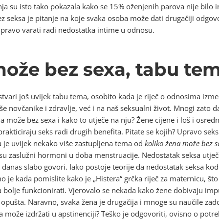
anja su isto tako pokazala kako se 15% oženjenih parova nije bilo
ez seksa je pitanje na koje svaka osoba može dati drugačiji odgov
ravo varati radi nedostatka intime u odnosu.
može bez sexa, tabu te
 stvari još uvijek tabu tema, osobito kada je riječ o odnosima izme
e novčanike i zdravlje, već i na naš seksualni život. Mnogi zato da
 može bez sexa i kako to utječe na nju? Žene cijene i loš i osred
je prakticiraju seks radi drugih benefita. Pitate se kojih? Upravo se
 je uvijek nekako više zastupljena tema od
koliko žena može bez s
 su zaslužni hormoni u doba menstruacije. Nedostatak seksa utje
an danas slabo govori. Iako postoje teorije da nedostatak seksa kod
no je kada pomislite kako je „Histera“ grčka riječ za maternicu, št
olje funkcionirati. Vjerovalo se nekada kako žene dobivaju impu
 i opušta. Naravno, svaka žena je drugačija i mnoge su naučile zad
a može izdržati u apstinenciji? Teško je odgovoriti, ovisno o potre