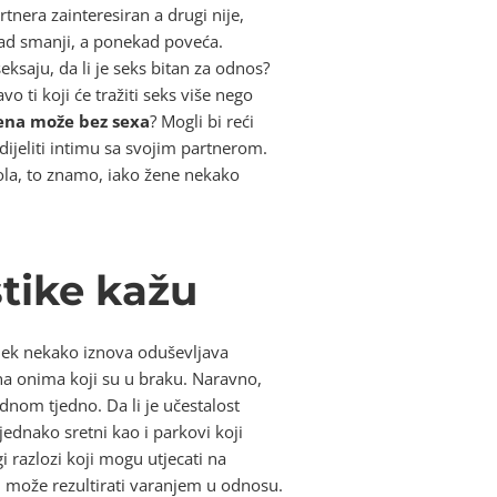
nera zainteresiran a drugi nije,
ad smanji, a ponekad poveća.
seksaju, da li je seks bitan za odnos?
 ti koji će tražiti seks više nego
žena može bez sexa
? Mogli bi reći
dijeliti intimu sa svojim partnerom.
pola, to znamo, iako žene nekako
stike kažu
ijek nekako iznova oduševljava
na onima koji su u braku. Naravno,
dnom tjedno. Da li je učestalost
jednako sretni kao i parkovi koji
 razlozi koji mogu utjecati na
i može rezultirati varanjem u odnosu.