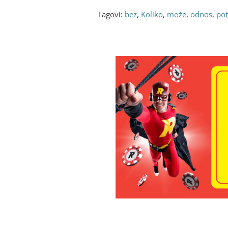
Tagovi:
bez
,
Koliko
,
može
,
odnos
,
po