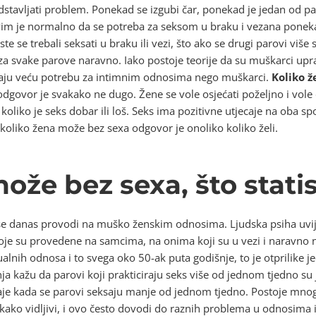
tavljati problem. Ponekad se izgubi čar, ponekad je jedan od part
vim je normalno da se potreba za seksom u braku i vezana ponek
ste se trebali seksati u braku ili vezi, što ako se drugi parovi više 
za svake parove naravno. Iako postoje teorije da su muškarci upravo
imaju veću potrebu za intimnim odnosima nego muškarci.
Koliko 
 odgovor je svakako ne dugo. Žene se vole osjećati poželjno i vole 
koliko je seks dobar ili loš. Seks ima pozitivne utjecaje na oba s
koliko žena može bez sexa odgovor je onoliko koliko želi.
ože bez sexa, što stati
ka se danas provodi na muško ženskim odnosima. Ljudska psiha uv
koje su provedene na samcima, na onima koji su u vezi i naravno 
alnih odnosa i to svega oko 50-ak puta godišnje, to je otprilike je
nja kažu da parovi koji prakticiraju seks više od jednom tjedno su 
taje kada se parovi seksaju manje od jednom tjedno. Postoje mnogi
ekako vidljivi, i ovo često dovodi do raznih problema u odnosima 