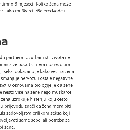
 intimno 6 mjeseci. Koliko žena može
or. Iako muškarci više predvode u
ma
đu partnera. Užurbani stil života ne
nas žive poput cimera i to rezultira
nji seks, dokazano je kako većina žena
ks smanjuje nervozu i ostale negativne
exa
. U osnovama biologije je da žene
če nešto više na žene nego muškarce,
 žena uzrokuje histeriju koju često
o u prijevodu znači da žena mora biti
ls zadovoljstva prilikom seksa koji
ovoljavati same sebe, ali potreba za
bi žene.