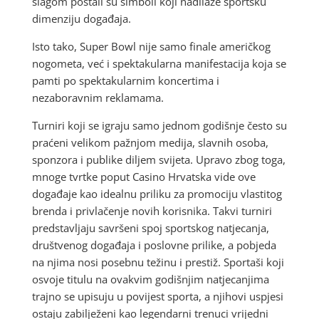
šlagom postali su simboli koji nadilaze sportsku
dimenziju događaja.
Isto tako, Super Bowl nije samo finale američkog
nogometa, već i spektakularna manifestacija koja se
pamti po spektakularnim koncertima i
nezaboravnim reklamama.
Turniri koji se igraju samo jednom godišnje često su
praćeni velikom pažnjom medija, slavnih osoba,
sponzora i publike diljem svijeta. Upravo zbog toga,
mnoge tvrtke poput Casino Hrvatska vide ove
događaje kao idealnu priliku za promociju vlastitog
brenda i privlačenje novih korisnika. Takvi turniri
predstavljaju savršeni spoj sportskog natjecanja,
društvenog događaja i poslovne prilike, a pobjeda
na njima nosi posebnu težinu i prestiž. Sportaši koji
osvoje titulu na ovakvim godišnjim natjecanjima
trajno se upisuju u povijest sporta, a njihovi uspjesi
ostaju zabilježeni kao legendarni trenuci vrijedni