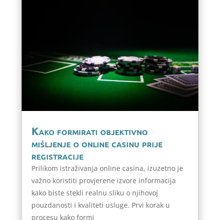
Kako formirati objektivno
mišljenje o online casinu prije
registracije
Prilikom istraživanja online casina, izuzetno je
važno koristiti provjerene izvore informacija
kako biste stekli realnu sliku o njihovoj
pouzdanosti i kvaliteti usluge. Prvi korak u
procesu kako formi