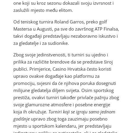
one koji su kroz sezonu dokazali svoju izvrsnost i
zaslužili mjesto među elitom.
Od teniskog turnira Roland Garros, preko golf
Mastersa u Augusti, pa sve do završnog ATP Finalsa,
takvi događaji predstavljaju nezaboravno iskustvo i
za gledatelje i za sudionike.
Zbog svoje jedinstvenosti, ti turniri su ujedno i
prilika za različite brendove da se predstave široj
publici. Primjerice, Casino Hrvatska često koristi
upravo ovakve događaje kao platformu za
promociju, svjesni da će njihova poruka dosegnuti
milijune gledatelja diljem svijeta. Osim sportskog
prestiža, ovakvi turniri također privlače pažnju zbog
svoje glamurozne atmosfere i posebne energije
koja ih okružuje.
Turniri koji se igraju samo jednom
godišnje
upravo zbog toga zauzimaju posebno
mjesto u sportskom kalendaru, jer predstavljaju
jedinstvenu priliku za natjecatelje, ali i za gledatelje