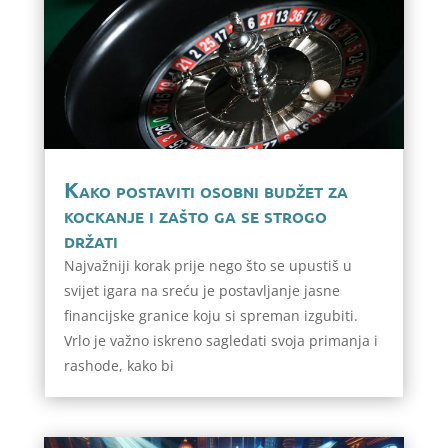
Kako postaviti osobni budžet za
kockanje i zašto ga se strogo
držati
Najvažniji korak prije nego što se upustiš u
svijet igara na sreću je postavljanje jasne
financijske granice koju si spreman izgubiti.
Vrlo je važno iskreno sagledati svoja primanja i
rashode, kako bi