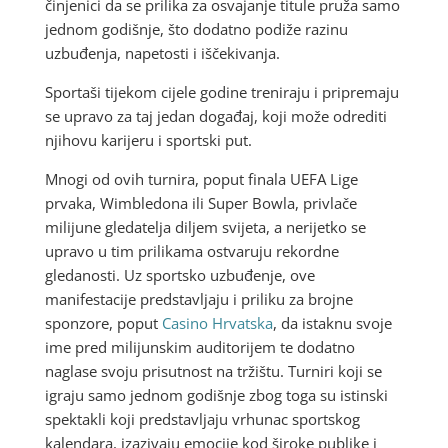
činjenici da se prilika za osvajanje titule pruža samo
jednom godišnje, što dodatno podiže razinu
uzbuđenja, napetosti i iščekivanja.
Sportaši tijekom cijele godine treniraju i pripremaju
se upravo za taj jedan događaj, koji može odrediti
njihovu karijeru i sportski put.
Mnogi od ovih turnira, poput finala UEFA Lige
prvaka, Wimbledona ili Super Bowla, privlače
milijune gledatelja diljem svijeta, a nerijetko se
upravo u tim prilikama ostvaruju rekordne
gledanosti. Uz sportsko uzbuđenje, ove
manifestacije predstavljaju i priliku za brojne
sponzore, poput
Casino Hrvatska
, da istaknu svoje
ime pred milijunskim auditorijem te dodatno
naglase svoju prisutnost na tržištu. Turniri koji se
igraju samo jednom godišnje zbog toga su istinski
spektakli koji predstavljaju vrhunac sportskog
kalendara, izazivaju emocije kod široke publike i