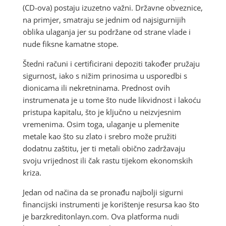
(CD-ova) postaju izuzetno važni. Državne obveznice,
na primjer, smatraju se jednim od najsigurnijih
oblika ulaganja jer su podržane od strane vlade i
nude fiksne kamatne stope.
Štedni računi i certificirani depoziti također pružaju
sigurnost, iako s nižim prinosima u usporedbi s
dionicama ili nekretninama. Prednost ovih
instrumenata je u tome što nude likvidnost i lakoću
pristupa kapitalu, što je ključno u neizvjesnim
vremenima. Osim toga, ulaganje u plemenite
metale kao što su zlato i srebro može pružiti
dodatnu zaštitu, jer ti metali obično zadržavaju
svoju vrijednost ili čak rastu tijekom ekonomskih
kriza.
Jedan od načina da se pronađu najbolji sigurni
financijski instrumenti je korištenje resursa kao što
je barzkreditonlayn.com. Ova platforma nudi