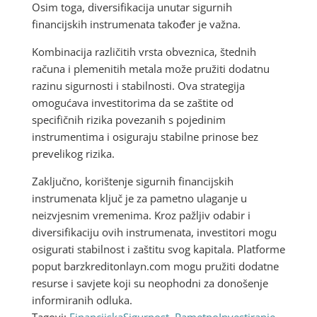
Osim toga, diversifikacija unutar sigurnih
financijskih instrumenata također je važna.
Kombinacija različitih vrsta obveznica, štednih
računa i plemenitih metala može pružiti dodatnu
razinu sigurnosti i stabilnosti. Ova strategija
omogućava investitorima da se zaštite od
specifičnih rizika povezanih s pojedinim
instrumentima i osiguraju stabilne prinose bez
prevelikog rizika.
Zaključno, korištenje sigurnih financijskih
instrumenata ključ je za pametno ulaganje u
neizvjesnim vremenima. Kroz pažljiv odabir i
diversifikaciju ovih instrumenata, investitori mogu
osigurati stabilnost i zaštitu svog kapitala. Platforme
poput barzkreditonlayn.com mogu pružiti dodatne
resurse i savjete koji su neophodni za donošenje
informiranih odluka.
Tagovi:
FinancijskaSigurnost
,
PametnoInvestiranje
,