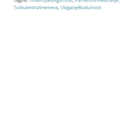
TurbulentnaVremena
,
UlaganjeBudućnost