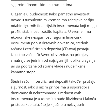
sigurnim financijskim instrumentima
Ulaganje u budućnost: Kako pametno investirati
novac u turbulentnim vremenima zahtijeva pažljiv
odabir sigurnih financijskih instrumenata koji mogu
pružiti stabilnost i zaštitu kapitala. U vremenima
ekonomske nesigurnosti, sigurni financijski
instrumenti poput državnih obveznica, štednih
računa i certificiranih depozita (CD-ova) postaju
izuzetno važni. Državne obveznice, na primjer,
smatraju se jednim od najsigurnijih oblika ulaganja
jer su podržane od strane vlade i nude fiksne
kamatne stope.
Štedni računi i certificirani depoziti također pružaju
sigurnost, iako s nižim prinosima u usporedbi s
dionicama ili nekretninama. Prednost ovih
instrumenata je u tome što nude likvidnost i lakoću
pristupa kapitalu, što je ključno u neizvjesnim