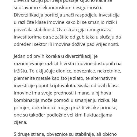
suočavamo s ekonomskom nesigurnošću.
Diverzifikacija portfelja znači raspodjelu investicija
u različite klase imovine kako bi se smanjio rizik i
povećala stabilnost. Ova strategija omogućava
investitorima da se zaštite od gubitaka u slučaju da
određeni sektor ili imovina dožive pad vrijednosti.
Jedan od prvih koraka u diverzifikaciji je
razumijevanje različitih vrsta imovine dostupnih na
tržištu. To uključuje dionice, obveznice, nekretnine,
plemenite metale kao što je zlato, te alternativne
investicije poput kriptovaluta. Svaka od ovih klasa
imovine ima svoje prednosti i mane, a njihova
kombinacija može pomoći u smanjenju rizika. Na
primjer, dok dionice mogu pružiti visoke prinose,
one su također podložne velikim fluktuacijama
cijena.
S druge strane, obveznice su stabilnije, ali obično