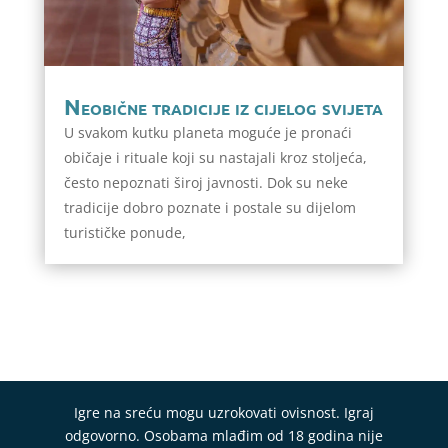
Neobične tradicije iz cijelog svijeta
U svakom kutku planeta moguće je pronaći
običaje i rituale koji su nastajali kroz stoljeća,
često nepoznati široj javnosti. Dok su neke
tradicije dobro poznate i postale su dijelom
turističke ponude,
Igre na sreću mogu uzrokovati ovisnost. Igraj
odgovorno. Osobama mlađim od 18 godina nije