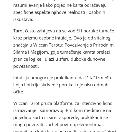
razumijevanje kako pojedine karte odražavaju
specifične aspekte njihove realnosti i osobnih
iskustava.
Tarot često zahtijeva da se vodiči i poruke tumače
kroz prizmu osobne intuicije. Ovo je od vitalnog
značaja u Wiccan Tarotu: Povezivanje s Prirodnim
Silama i Magijom, gdje tumačenje karata prelazi
granice logike i ulazi u sferu duboke duhovne
povezanosti.
Intuicija omogućuje praktikantu da “čita” između
linija i otkrije skrivene poruke koje nisu odmah
očite.
Wiccan Tarot pruža platformu za intenzivno lično
istraživanje i samorazvoj. Prilikom meditacije na
pojedinu kartu ili šire rasporede, praktikanti se
mogu povezati s arhetipovima, elementima i
energijama koje karte personificiraju, omogućujući