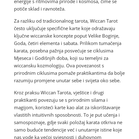
energije s ritmovima prirode i kosmosa, čime se
potiče sklad i ravnoteža.
Za razliku od tradicionalnog tarota, Wiccan Tarot
često uključuje specifične karte koje odražavaju
ključne wiccanske koncepte poput Velike Boginje,
Goda, četiri elementa i sabata. Prilikom tumačenja
karata, posebna pažnja posvećuje se ciklusima
Mjeseca i Godišnjih doba, koji su temeljni za
wiccansku kozmologiju. Ova povezanost s
prirodnim ciklusima pomaže praktikantima da bolje
razumiju promjene unutar sebe i svijeta oko sebe.
Kroz praksu Wiccan Tarota, vještice i drugi
praktikanti povezuju se s prirodnim silama i
magijom, koristeći karte kao alat za iskorištavanje
vlastitih intuitivnih sposobnosti. To je put učenja i
samospoznaje, gdje svaki položaj karata otkriva ne
samo buduće tendencije već i unutarnje istine koje
nas vode ka većoj svjesnosti i duhovnom