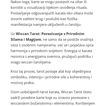
Nakon toga, karte se mogu postaviti na oltar ili
koristiti u vizualizaciji tijekom izvođenja rituala.
Postavljanje odgovarajućih karata oko oltara može
stvoriti zaštitni krug i poslužiti kao fizička
manifestacija namjera uključenih u čaroliju.
Uz
Wiccan Tarot: Povezivanje s Prirodnim
Silama i Magijom
, ne samo da se postiže snažnija
veza s osobnim namjerama, već se i pojačava opća
harmonija s prirodnim svijetom. Energija iz karata
rezonira s energijama svemira, pružajući podršku i
snagu wiccan čarolijama.
Kroz taj proces, tarot postaje alat koji objedinjava
simboliku, intenciju i prirodne sile u koherentnoj i
moćnoj praksi.
Osim uobičajenih tarot karata, Wiccan Tarot često
sadrži posebne karte koje su izravno povezane s
wiccanskim božanstvima i elementima. Korištenjem