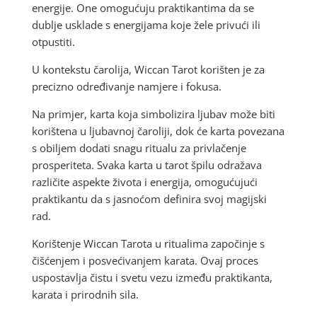
energije. One omogućuju praktikantima da se
dublje usklade s energijama koje žele privući ili
otpustiti.
U kontekstu čarolija, Wiccan Tarot korišten je za
precizno određivanje namjere i fokusa.
Na primjer, karta koja simbolizira ljubav može biti
korištena u ljubavnoj čaroliji, dok će karta povezana
s obiljem dodati snagu ritualu za privlačenje
prosperiteta. Svaka karta u tarot špilu odražava
različite aspekte života i energija, omogućujući
praktikantu da s jasnoćom definira svoj magijski
rad.
Korištenje Wiccan Tarota u ritualima započinje s
čišćenjem i posvećivanjem karata. Ovaj proces
uspostavlja čistu i svetu vezu između praktikanta,
karata i prirodnih sila.