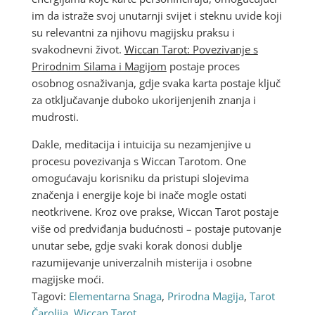
im da istraže svoj unutarnji svijet i steknu uvide koji
su relevantni za njihovu magijsku praksu i
svakodnevni život.
Wiccan Tarot: Povezivanje s
Prirodnim Silama i Magijom
postaje proces
osobnog osnaživanja, gdje svaka karta postaje ključ
za otključavanje duboko ukorijenjenih znanja i
mudrosti.
Dakle, meditacija i intuicija su nezamjenjive u
procesu povezivanja s Wiccan Tarotom. One
omogućavaju korisniku da pristupi slojevima
značenja i energije koje bi inače mogle ostati
neotkrivene. Kroz ove prakse, Wiccan Tarot postaje
više od predviđanja budućnosti – postaje putovanje
unutar sebe, gdje svaki korak donosi dublje
razumijevanje univerzalnih misterija i osobne
magijske moći.
Tagovi:
Elementarna Snaga
,
Prirodna Magija
,
Tarot
Čarolija
,
Wiccan Tarot