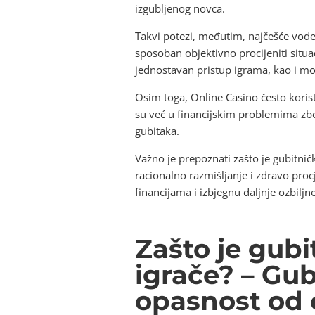
izgubljenog novca.
Takvi potezi, međutim, najčešće vode 
sposoban objektivno procijeniti situa
jednostavan pristup igrama, kao i m
Osim toga, Online Casino često koris
su već u financijskim problemima zb
gubitaka.
Važno je prepoznati zašto je gubitničk
racionalno razmišljanje i zdravo pro
financijama i izbjegnu daljnje ozbiljn
Zašto je gubi
igrače? – Gu
opasnost od 