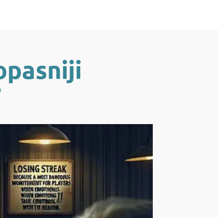
opasniji
?