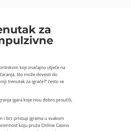
renutak za
impulzivne
pritiskom koji značajno utječe na
očaranja, što može dovesti do
iji trenutak za igrače?“ često se
igranja igara koje nisu dobro proučili,
n i brz pristup igrama u svakom
nonimnost koju pruža Online Casino