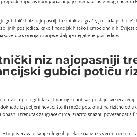
 prepusti impulzivnom ponašanju jer nema društvenog nadzora ko
je gubitnički niz najopasniji trenutak za igrače, jer tada psihološ
 ozbiljnih posljedica, kako financijskih tako i emocionalnih. Svi
akove upozorenja i spriječe daljnje negativne posljedice.
tnički niz najopasniji t
ancijski gubici potiču ri
zom uzastopnih gubitaka, financijski pritisak postaje sve izraženiji 
adoknade izgubljeni novac, što ih može potaknuti na rizične odluke
najopasniji trenutak za igrače?“ ima izrazito snažnu povezanost s 
često povećavaju svoje uloge ili prelaze na igre s većim rizikom, v