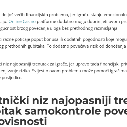
do još većih financijskih problema, jer igrač u stanju emocionalne
ciju.
Online Casino
platforme dodatno mogu doprinijeti ovom pro
ogućnost brzog povećanja uloga bez prethodnog razmišljanja.
ti razne poticaje poput bonusa ili dodatnih pogodnosti koje mogu 
og prethodnih gubitaka. To dodatno povećava rizik od donošenja 
i niz najopasniji trenutak za igrače, jer upravo tada financijski p
cjenjivanje rizika. Svijest o ovom problemu može pomoći igračima 
e posljedice.
tnički niz najopasniji t
bitak samokontrole pov
ovisnosti