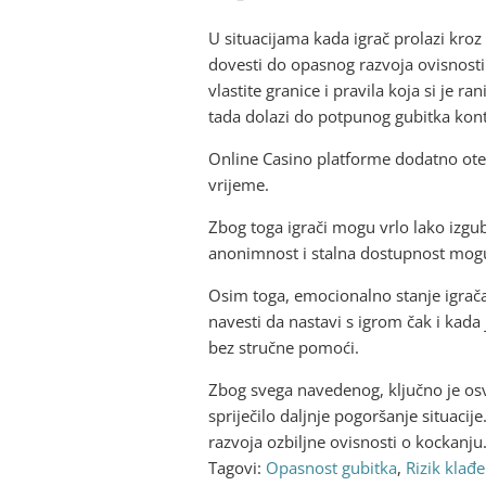
U situacijama kada igrač prolazi kro
dovesti do opasnog razvoja ovisnosti
vlastite granice i pravila koja si je r
tada dolazi do potpunog gubitka kontr
Online Casino platforme dodatno otež
vrijeme.
Zbog toga igrači mogu vrlo lako izgub
anonimnost i stalna dostupnost mogu 
Osim toga, emocionalno stanje igrača k
navesti da nastavi s igrom čak i kada 
bez stručne pomoći.
Zbog svega navedenog, ključno je osvij
spriječilo daljnje pogoršanje situaci
razvoja ozbiljne ovisnosti o kockanju
Tagovi:
Opasnost gubitka
,
Rizik klađe