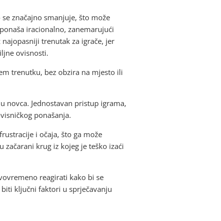
o se značajno smanjuje, što može
 ponaša iracionalno, zanemarujući
 najopasniji trenutak za igrače, jer
ljne ovisnosti.
m trenutku, bez obzira na mjesto ili
nju novca. Jednostavan pristup igrama,
ovisničkog ponašanja.
rustracije i očaja, što ga može
 začarani krug iz kojeg je teško izaći
ravovremeno reagirati kako bi se
iti ključni faktori u sprječavanju