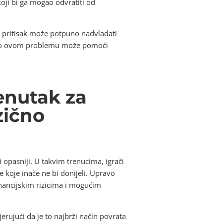
ji bi ga mogao odvratiti od
ki pritisak može potpuno nadvladati
jest o ovom problemu može pomoći
renutak za
zično
i opasniji. U takvim trenucima, igrači
 koje inače ne bi donijeli. Upravo
financijskim rizicima i mogućim
jerujući da je to najbrži način povrata