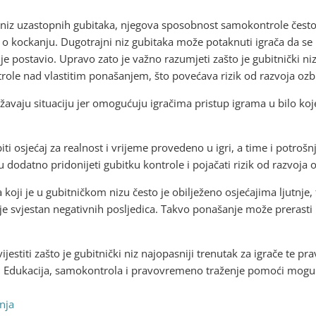
z niz uzastopnih gubitaka, njegova sposobnost samokontrole čest
 o kockanju. Dugotrajni niz gubitaka može potaknuti igrača da se
anije postavio. Upravo zato je važno razumjeti zašto je gubitnički niz
ole nad vlastitim ponašanjem, što povećava rizik od razvoja ozbi
avaju situaciju jer omogućuju igračima pristup igrama u bilo koje
iti osjećaj za realnost i vrijeme provedeno u igri, a time i potroš
dodatno pridonijeti gubitku kontrole i pojačati rizik od razvoja 
oji je u gubitničkom nizu često je obilježeno osjećajima ljutnje, f
je svjestan negativnih posljedica. Takvo ponašanje može prerasti u
estiti zašto je gubitnički niz najopasniji trenutak za igrače te p
je. Edukacija, samokontrola i pravovremeno traženje pomoći mogu b
.
nja