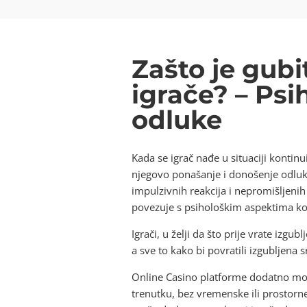
Zašto je gubi
igrače? – Psi
odluke
Kada se igrač nađe u situaciji kontin
njegovo ponašanje i donošenje odluka.
impulzivnih reakcija i nepromišljenih 
povezuje s psihološkim aspektima ko
Igrači, u želji da što prije vrate izgu
a sve to kako bi povratili izgubljena s
Online Casino platforme dodatno mog
trenutku, bez vremenske ili prostor