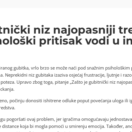
tnički niz najopasniji t
hološki pritisak vodi u 
uiranog gubitka, vrlo brzo se može naći pod snažnim psihološkim 
 Neprekidni niz gubitaka izaziva osjećaj frustracije, ljutnje i raz
poteza. Upravo zbog toga, pitanje „Zašto je gubitnički niz najopasn
ckanja.
bljeno, počinju donositi ishitrene odluke poput povećanja uloga ili 
redstva.
u pogoršati ovaj problem, jer igračima omogućavaju jednostava
ne distance koja bi mogla pomoći u smirenju emocija. Također, a