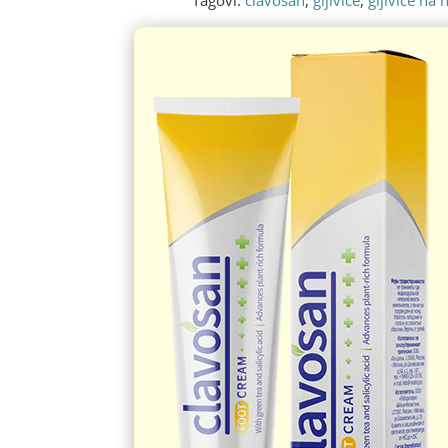
Tagovi:
clavosan
,
gljivice
,
gljivice na