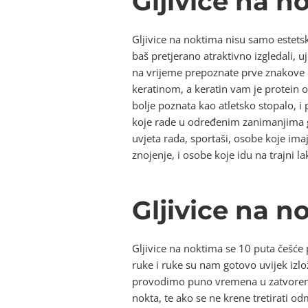
Gljivice na n
Gljivice na noktima nisu samo estets
baš pretjerano atraktivno izgledali, 
na vrijeme prepoznate prve znakove ko
keratinom, a keratin vam je protein o
bolje poznata kao atletsko stopalo, i
koje rade u određenim zanimanjima gd
uvjeta rada, sportaši, osobe koje imaj
znojenje, i osobe koje idu na trajni la
Gljivice na 
Gljivice na noktima se 10 puta češće
ruke i ruke su nam gotovo uvijek izlož
provodimo puno vremena u zatvorenoj 
nokta, te ako se ne krene tretirati od