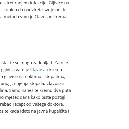
e s tretiranjem infekcije. Gljivice na
h skupina da nadzirete svoje nokte
bolja metoda vam je Clavosan krema
istat te se mogu zadebljati. Zato je
 gljivica vam je
Clavosan
krema
nja gljivice na noktima i stopalima,
eranog znojenja stopala. Clavosan
selina. Samo nanesite kremu dva puta
lno mjesec dana kako biste postigli
rebao recept od vašega doktora.
zite kada idete na javna kupališta i