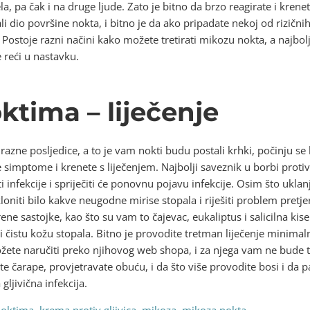
ela, pa čak i na druge ljude. Zato je bitno da brzo reagirate i krenet
 dio površine nokta, i bitno je da ako pripadate nekoj od rizični
. Postoje razni načini kako možete tretirati mikozu nokta, a naj
 reći u nastavku.
oktima – liječenje
zne posljedice, a to je vam nokti budu postali krhki, počinju se l
 simptome i krenete s liječenjem. Najbolji saveznik u borbi protiv
šiti infekcije i spriječiti će ponovnu pojavu infekcije. Osim što ukla
loniti bilo kakve neugodne mirise stopala i riješiti problem pretj
ne sastojke, kao što su vam to čajevac, eukaliptus i salicilna ki
 i čistu kožu stopala. Bitno je provodite tretman liječenje minima
te naručiti preko njihovog web shopa, i za njega vam ne bude t
e čarape, provjetravate obuću, i da što više provodite bosi i da pa
ljivična infekcija.