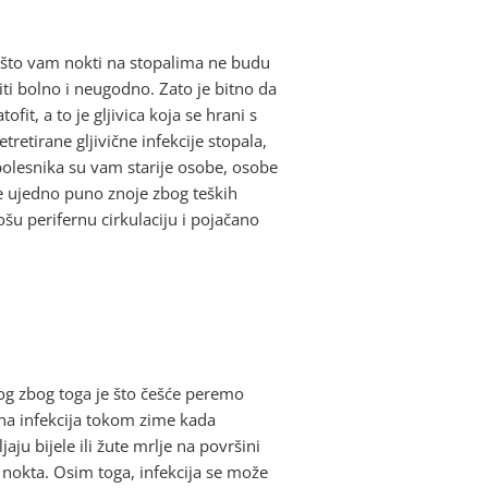
m što vam nokti na stopalima ne budu
iti bolno i neugodno. Zato je bitno da
t, a to je gljivica koja se hrani s
retirane gljivične infekcije stopala,
bolesnika su vam starije osobe, osobe
e ujedno puno znoje zbog teških
ošu perifernu cirkulaciju i pojačano
og zbog toga je što češće peremo
ična infekcija tokom zime kada
u bijele ili žute mrlje na površini
n nokta. Osim toga, infekcija se može