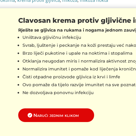
 noktima
,
krema protiv gljivica
,
mikoza
,
mikoza nokta
Clavosan krema protiv gljivične i
Rješite se gljivica na rukama i nogama jednom zauvi
Uništava gljivičnu infekciju
Svrab, ljuštenje i peckanje na koži prestaju već na
Brzo liječi pukotine i upale na noktima i stopalima
Otklanja neugodan miris i normalizira aktivnost znoj
Normalizira imunitet i pomaže kod liječenja kronični
Čisti otpadne proizvode gljivica iz krvi i limfe
Ovo pomaže da tijelo razvije imunitet na sve poznate
Ne dozvoljava ponovnu infekciju
Narući jednim klikom