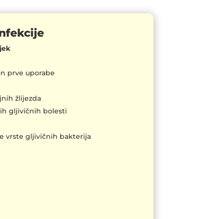
nfekcije
jek
kon prve uporabe
nih žlijezda
h gljivičnih bolesti
 vrste gljivičnih bakterija