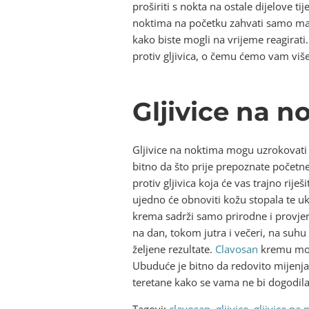
proširiti s nokta na ostale dijelove tij
noktima na početku zahvati samo mali
kako biste mogli na vrijeme reagirati
protiv gljivica, o čemu ćemo vam više
Gljivice na n
Gljivice na noktima mogu uzrokovati ra
bitno da što prije prepoznate početne
protiv gljivica koja će vas trajno rije
ujedno će obnoviti kožu stopala te uk
krema sadrži samo prirodne i provjere
na dan, tokom jutra i večeri, na suhu
željene rezultate.
Clavosan
kremu može
Ubuduće je bitno da redovito mijenjat
teretane kako se vama ne bi dogodila g