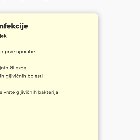
nfekcije
jek
kon prve uporabe
nih žlijezda
h gljivičnih bolesti
 vrste gljivičnih bakterija