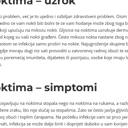
oktima – uzrok
ki problem, već je to ujedno i ozbiljan zdravstveni problem. Osi
ujedno će vam nokti biti bolni te će vam hodanje može zbog toga b
ji upućuju na mikozu nokti. Gljivice na noktima uzrokuje dermatofi
d kojeg su vaši nokti građeni. Često mikoza nokta nastane zbog net
 potom se infekcija samo proširi na nokte. Najugroženije skupine 
je moraju dugi niz sati provoditi u zatvorenoj radnoj obući te s
u poremećaj imuniteta, dijabetes ili psorijazu, osobe koje imaju l
k.
noktima – simptomi
 pojavljuju na noktima stopala nego na noktima na rukama, a razl
ene zraku, što nije slučaj sa stopalima. Zato se često javlja gljiv
obući i toplim čarapama. Na početku infekcije vam se prvo javljaj
mah, infekcija se može dalje širiti i doprijeti duboko u sam korije