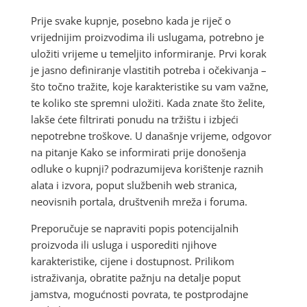
Prije svake kupnje, posebno kada je riječ o
vrijednijim proizvodima ili uslugama, potrebno je
uložiti vrijeme u temeljito informiranje. Prvi korak
je jasno definiranje vlastitih potreba i očekivanja –
što točno tražite, koje karakteristike su vam važne,
te koliko ste spremni uložiti. Kada znate što želite,
lakše ćete filtrirati ponudu na tržištu i izbjeći
nepotrebne troškove. U današnje vrijeme, odgovor
na pitanje Kako se informirati prije donošenja
odluke o kupnji? podrazumijeva korištenje raznih
alata i izvora, poput službenih web stranica,
neovisnih portala, društvenih mreža i foruma.
Preporučuje se napraviti popis potencijalnih
proizvoda ili usluga i usporediti njihove
karakteristike, cijene i dostupnost. Prilikom
istraživanja, obratite pažnju na detalje poput
jamstva, mogućnosti povrata, te postprodajne