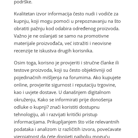
podrške.
Kvalitetan izvor informacija često nudi i vodiče za
kupnju, koji mogu pomoći u prepoznavanju na što
obratiti pažnju kod odabira određenog proizvoda.
Važno je ne oslanjati se samo na promotivne
materijale proizvođača, već istražiti i neovisne
recenzije te iskustva drugih korisnika.
Osim toga, korisno je provjeriti i stručne članke ili
testove proizvoda, koji su često objektivniji od
pojedinačnih mišljenja na forumima. Ako kupujete
online, provjerite sigurnost i reputaciju trgovine,
kao i uvjete dostave. U današnjem digitalnom
okruženju, Kako se informirati prije donošenja
odluke o kupnji? znači koristiti dostupnu
tehnologiju, ali i razvijati kritički pristup
informacijama. Prikupljanjem što više relevantnih
podataka i analizom iz različitih izvora, povećavate
vjerojatnost da ćete donijeti najbolju moguću