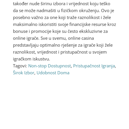
također nude širinu izbora i vrijednost koju teško
da se može nadmašiti u fizičkom okruženju. Ovo je
posebno važno za one koji traže raznolikost i žele
maksimalno iskoristiti svoje financijske resurse kroz
bonuse i promocije koje su često ekskluzivne za
online igrače. Sve u svemu, online casina
predstavljaju optimalno rješenje za igrače koji žele
raznolikost, vrijednost i pristupačnost u svojem
igračkom iskustvu.
Tagovi:
Non-stop Dostupnost
,
Pristupačnost Igranja
,
Širok Izbor
,
Udobnost Doma