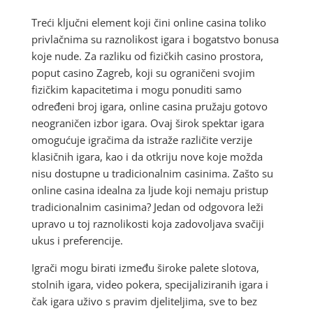
Treći ključni element koji čini online casina toliko
privlačnima su raznolikost igara i bogatstvo bonusa
koje nude. Za razliku od fizičkih casino prostora,
poput casino Zagreb, koji su ograničeni svojim
fizičkim kapacitetima i mogu ponuditi samo
određeni broj igara, online casina pružaju gotovo
neograničen izbor igara. Ovaj širok spektar igara
omogućuje igračima da istraže različite verzije
klasičnih igara, kao i da otkriju nove koje možda
nisu dostupne u tradicionalnim casinima. Zašto su
online casina idealna za ljude koji nemaju pristup
tradicionalnim casinima? Jedan od odgovora leži
upravo u toj raznolikosti koja zadovoljava svačiji
ukus i preferencije.
Igrači mogu birati između široke palete slotova,
stolnih igara, video pokera, specijaliziranih igara i
čak igara uživo s pravim djeliteljima, sve to bez