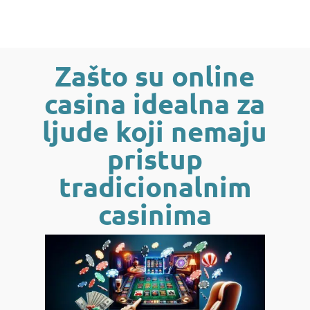
Zašto su online
casina idealna za
ljude koji nemaju
pristup
tradicionalnim
casinima