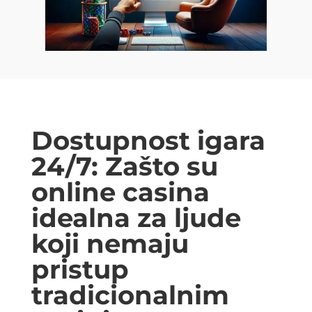
Dostupnost igara
24/7: Zašto su
online casina
idealna za ljude
koji nemaju
pristup
tradicionalnim