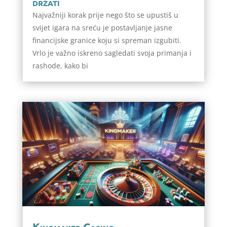
držati
Najvažniji korak prije nego što se upustiš u
svijet igara na sreću je postavljanje jasne
financijske granice koju si spreman izgubiti.
Vrlo je važno iskreno sagledati svoja primanja i
rashode, kako bi
Kingmaker Casino