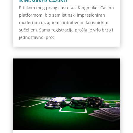
Prilikom mog prvog susreta s Kingmaker Casino
platformom, bio sam istinski impresioniran
modernim dizajnom i intuitivnim korisničkim
sučeljem. Sama registracija prošla je vrlo brzo i
jednostavno; proc