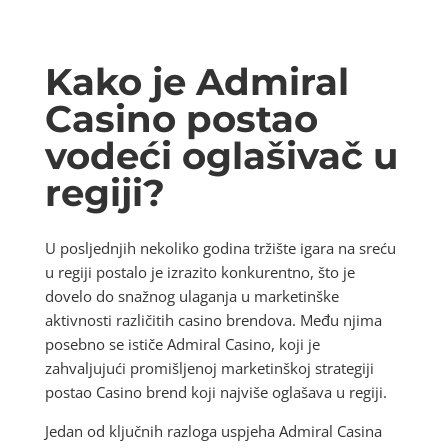
Kako je Admiral
Casino postao
vodeći oglašivač u
regiji?
U posljednjih nekoliko godina tržište igara na sreću
u regiji postalo je izrazito konkurentno, što je
dovelo do snažnog ulaganja u marketinške
aktivnosti različitih casino brendova. Među njima
posebno se ističe Admiral Casino, koji je
zahvaljujući promišljenoj marketinškoj strategiji
postao Casino brend koji najviše oglašava u regiji.
Jedan od ključnih razloga uspjeha Admiral Casina