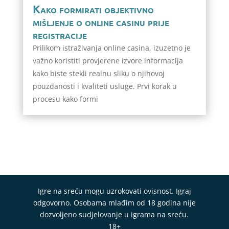
Kako formirati objektivno
mišljenje o online casinu prije
registracije
Prilikom istraživanja online casina, izuzetno je
važno koristiti provjerene izvore informacija
kako biste stekli realnu sliku o njihovoj
pouzdanosti i kvaliteti usluge. Prvi korak u
procesu kako formi
Igre na sreću mogu uzrokovati ovisnost. Igraj
odgovorno. Osobama mlađim od 18 godina nije
dozvoljeno sudjelovanje u igrama na sreću.
18+