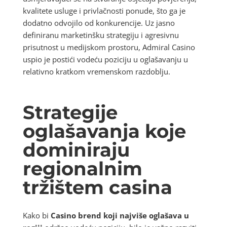
kvalitete usluge i privlačnosti ponude, što ga je
dodatno odvojilo od konkurencije. Uz jasno
definiranu marketinšku strategiju i agresivnu
prisutnost u medijskom prostoru, Admiral Casino
uspio je postići vodeću poziciju u oglašavanju u
relativno kratkom vremenskom razdoblju.
Strategije
oglašavanja koje
dominiraju
regionalnim
tržištem casina
Kako bi
Casino brend koji najviše oglašava u