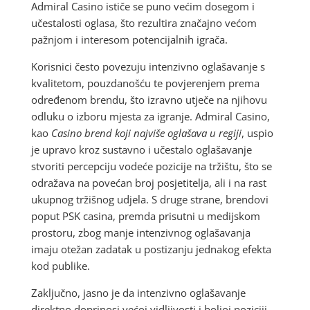
Admiral Casino ističe se puno većim dosegom i
učestalosti oglasa, što rezultira značajno većom
pažnjom i interesom potencijalnih igrača.
Korisnici često povezuju intenzivno oglašavanje s
kvalitetom, pouzdanošću te povjerenjem prema
određenom brendu, što izravno utječe na njihovu
odluku o izboru mjesta za igranje. Admiral Casino,
kao
Casino brend koji najviše oglašava u regiji
, uspio
je upravo kroz sustavno i učestalo oglašavanje
stvoriti percepciju vodeće pozicije na tržištu, što se
odražava na povećan broj posjetitelja, ali i na rast
ukupnog tržišnog udjela. S druge strane, brendovi
poput PSK casina, premda prisutni u medijskom
prostoru, zbog manje intenzivnog oglašavanja
imaju otežan zadatak u postizanju jednakog efekta
kod publike.
Zaključno, jasno je da intenzivno oglašavanje
direktno doprinosi većoj vidljivosti i boljoj poziciji