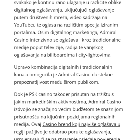
svakako je kontinuirano ulaganje u različite oblike
digitalnog oglašavanja, uključujući oglašavanje
putem društvenih mreža, video sadržaja na
YouTubeu te oglasa na različitim specijaliziranim
portalima. Osim digitalnog marketinga, Admiral
Casino intenzivno se oglašava i kroz tradicionalne
medije poput televizije, radija te vanjskog
oglašavanja na billboardima i city-lightovima.
Upravo kombinacija digitalnih i tradicionalnih
kanala omogućila je Admiral Casinu da stekne
prepoznatljivost među širom publikom.
Dok je PSK casino također prisutan na tržištu s
jakim marketinškim aktivnostima, Admiral Casino
izdvojio se značajno većim budžetom te snažnijom
prisutnošću na ključnim pozicijama regionalnih
medija. Ovaj
Casino brend koji najviše oglašava u
regiji
pažljivo je odabrao poruke oglašavanja,
usmjeravajući se na stvaranje osjećaja povjerenja,