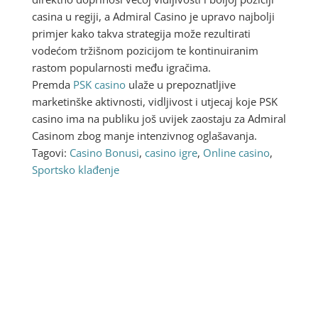
casina u regiji, a Admiral Casino je upravo najbolji
primjer kako takva strategija može rezultirati
vodećom tržišnom pozicijom te kontinuiranim
rastom popularnosti među igračima.
Premda
PSK casino
ulaže u prepoznatljive
marketinške aktivnosti, vidljivost i utjecaj koje PSK
casino ima na publiku još uvijek zaostaju za Admiral
Casinom zbog manje intenzivnog oglašavanja.
Tagovi:
Casino Bonusi
,
casino igre
,
Online casino
,
Sportsko klađenje