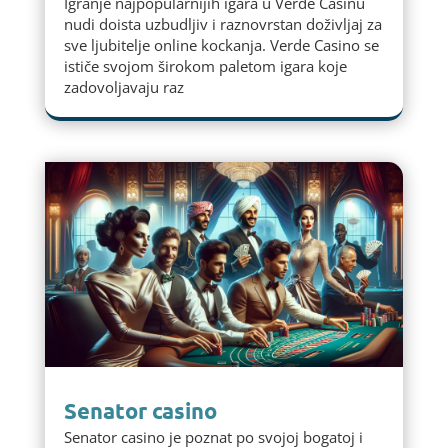
Igranje najpopularnijih igara u Verde Casinu
nudi doista uzbudljiv i raznovrstan doživljaj za
sve ljubitelje online kockanja. Verde Casino se
ističe svojom širokom paletom igara koje
zadovoljavaju raz
Senator casino
Senator casino je poznat po svojoj bogatoj i