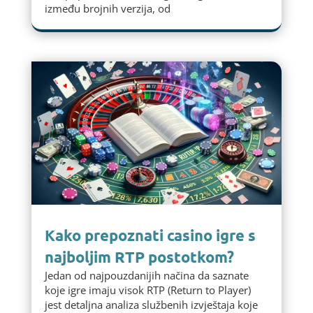
između brojnih verzija, od
Kako prepoznati casino igre s
najboljim RTP postotkom?
Jedan od najpouzdanijih načina da saznate
koje igre imaju visok RTP (Return to Player)
jest detaljna analiza službenih izvještaja koje