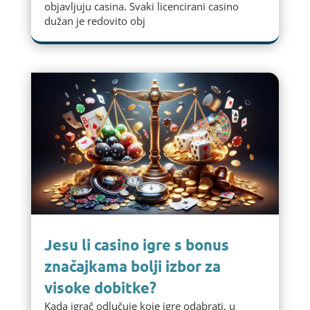
objavljuju casina. Svaki licencirani casino
dužan je redovito obj
Jesu li casino igre s bonus
značajkama bolji izbor za
visoke dobitke?
Kada igrač odlučuje koje igre odabrati, u