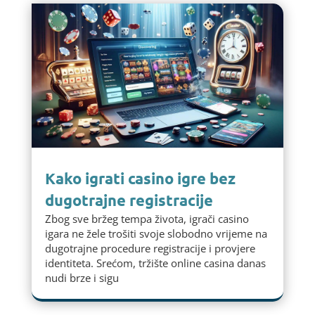
Kako igrati casino igre bez
dugotrajne registracije
Zbog sve bržeg tempa života, igrači casino
igara ne žele trošiti svoje slobodno vrijeme na
dugotrajne procedure registracije i provjere
identiteta. Srećom, tržište online casina danas
nudi brze i sigu