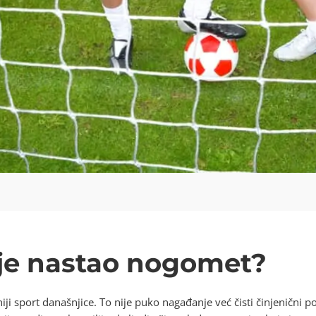
e je nastao nogomet?
iji sport današnjice. To nije puko nagađanje već čisti činjenični p