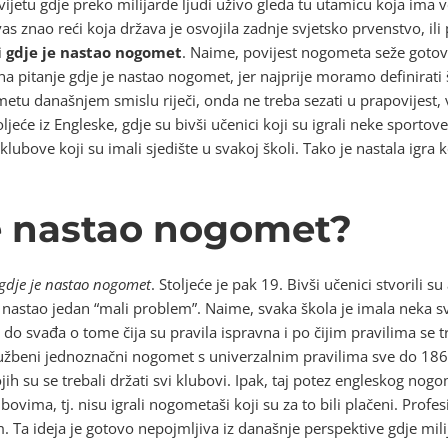
vijetu gdje preko milijarde ljudi uživo gleda tu utamicu koja ima 
as znao reći koja država je osvojila zadnje svjetsko prvenstvo, il
i
gdje je nastao nogomet
. Naime, povijest nogometa seže gotov
a pitanje gdje je nastao nogomet, jer najprije moramo definirati
današnjem smislu riječi, onda ne treba sezati u prapovijest, 
jeće iz Engleske, gdje su bivši učenici koji su igrali neke sport
ubove koji su imali sjedište u svakoj školi. Tako je nastala ig
je nastao nogomet?
gdje je nastao nogomet
. Stoljeće je pak 19. Bivši učenici stvoril
je nastao jedan “mali problem”. Naime, svaka škola je imala neka s
do svađa o tome čija su pravila ispravna i po čijim pravilima se tr
lužbeni jednoznačni nogomet s univerzalnim pravilima sve do 186
jih su se trebali držati svi klubovi. Ipak, taj potez engleskog no
bovima, tj. nisu igrali nogometaši koji su za to bili plačeni. Profe
 Ta ideja je gotovo nepojmljiva iz današnje perspektive gdje milija