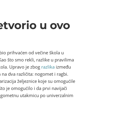
etvorio u ovo
bio prihvaćen od večine škola u
ao što smo rekli, razlike u pravilima
kola. Upravo je zbog
razlika
između
 na dva različita: nogomet i ragbi.
arizacija željeznice koje su omogućile
o je omogućilo i da prvi navijači
 nogometnu utakmicu po univerzalnim