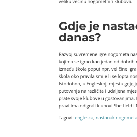
veliku večinu nogometnih klubova.
Gdje je nasta
danas?
Razvoj suvremene igre nogometa nasta
kojima se igrao kao jedan od dobrih n
između škola poput npr. veličine igr
škola oko pravila smije li se lopta no
Istodobno, u Engleskoj, mjestu
gdje 
putovanja na različita i udaljena mje
prate svoje klubove u gostovanjima.
pravilima odigrali klubovi Sheffield 
Tagovi:
engleska
,
nastanak nogomet