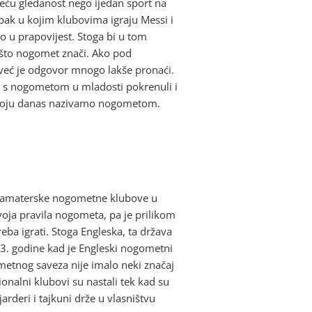
veću gledanost nego ijedan sport na
i pak u kojim klubovima igraju Messi i
o u prapovijest. Stoga bi u tom
 što nogomet znači. Ako pod
već je odgovor mnogo lakše pronaći.
ove s nogometom u mladosti pokrenuli i
ra koju danas nazivamo nogometom.
i su amaterske nogometne klubove u
voja pravila nogometa, pa je prilikom
eba igrati. Stoga Engleska, ta država
3. godine kad je Engleski nogometni
gometnog saveza nije imalo neki značaj
sionalni klubovi su nastali tek kad su
rderi i tajkuni drže u vlasništvu