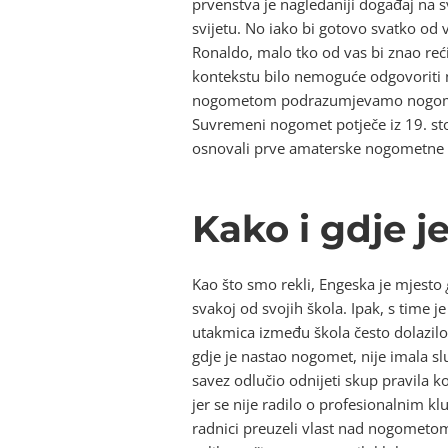
prvenstva je nagledaniji događaj na s
svijetu. No iako bi gotovo svatko od v
Ronaldo, malo tko od vas bi znao reć
kontekstu bilo nemoguće odgovoriti n
nogometom podrazumjevamo nogometu 
Suvremeni nogomet potječe iz 19. stol
osnovali prve amaterske nogometne kl
Kako i gdje 
Kao što smo rekli, Engeska je mjesto
svakoj od svojih škola. Ipak, s time 
utakmica između škola često dolazilo 
gdje je nastao nogomet, nije imala s
savez odlučio odnijeti skup pravila ko
jer se nije radilo o profesionalnim klu
radnici preuzeli vlast nad nogometom.