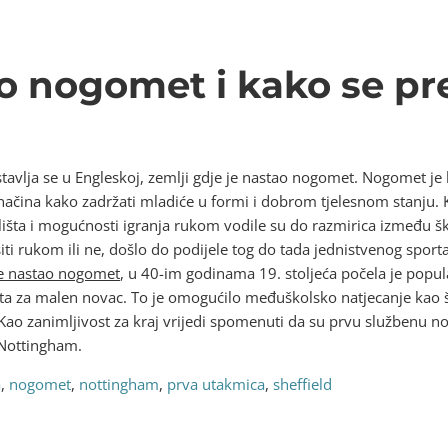
o nogomet i kako se pr
vlja se u Engleskoj, zemlji gdje je nastao nogomet. Nogomet je 
ačina kako zadržati mladiće u formi i dobrom tjelesnom stanju. K
ališta i mogućnosti igranja rukom vodile su do razmirica između š
siti rukom ili ne, došlo do podijele tog do tada jednistvenog sporta
je nastao nogomet
, u 40-im godinama 19. stoljeća počela je popul
sta za malen novac. To je omogućilo međuškolsko natjecanje kao št
 Kao zanimljivost za kraj vrijedi spomenuti da su prvu službenu
i Nottingham.
a
,
nogomet
,
nottingham
,
prva utakmica
,
sheffield