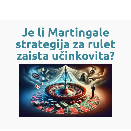
Je li Martingale
strategija za rulet
zaista učinkovita?