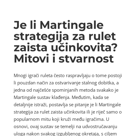
Je li Martingale
strategija za rulet
zaista učinkovita?
Mitovi i stvarnost
Mnogi igrači ruleta često raspravljaju o tome postoji
li pouzdan način za ostvarivanje stalnog dobitka, a
jedna od najčešće spominjanih metoda svakako je
Martingale sustav klađenja. Međutim, kada se
detaljnije istraži, postavlja se pitanje je li Martingale
strategija za rulet zaista učinkovita ili je riječ samo o
popularnom mitu koji kruži među igračima. U
osnovi, ovaj sustav se temelji na udvostručavanju
uloga nakon svakog izgubljenog okretaja, s ciljem