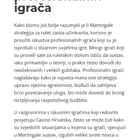
igrača
Kako bismo još bolje razumjeli je li Martingale
strategija za rulet zaista učinkovita, korisno je
proučiti iskustva profesionalnih igrača koji su je
isprobali u stvarnim uvjetima igre. Mnogi igrači koji
su proveli sate za ruletskim stolom ističu da sustav,
iako primamljiv u teoriji, u praksi često dovodi do
neočekivanih i velikih gubitaka. Profesionalni igrači
naglašavaju kako je najveća mana ove strategije
upravo njezina agresivnost, budući da zahtijeva
brzo povećavanje uloga, što može dovesti do brzog
iscrpljivanja raspoloživog budžeta.
U razgovorima s iskusnim igračima koji redovito
posjećuju Casino Hrvatska, često se može čuti kako
su svjedočili situacijama u kojima su igrači, vjerujući
u Martingale sustav, izgubili velike svote novca u