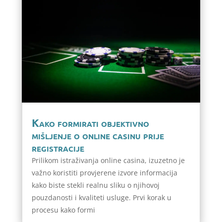
Kako formirati objektivno
mišljenje o online casinu prije
registracije
Prilikom istraživanja online casina, izuzetno je
važno koristiti provjerene izvore informacija
kako biste stekli realnu sliku o njihovoj
pouzdanosti i kvaliteti usluge. Prvi korak u
procesu kako formi