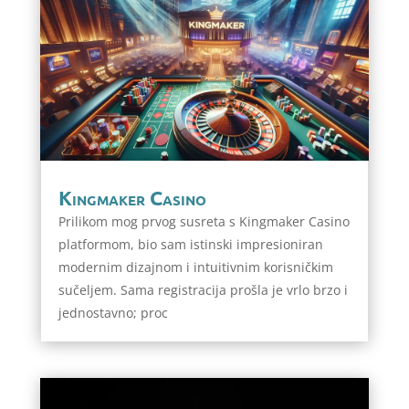
Kingmaker Casino
Prilikom mog prvog susreta s Kingmaker Casino
platformom, bio sam istinski impresioniran
modernim dizajnom i intuitivnim korisničkim
sučeljem. Sama registracija prošla je vrlo brzo i
jednostavno; proc