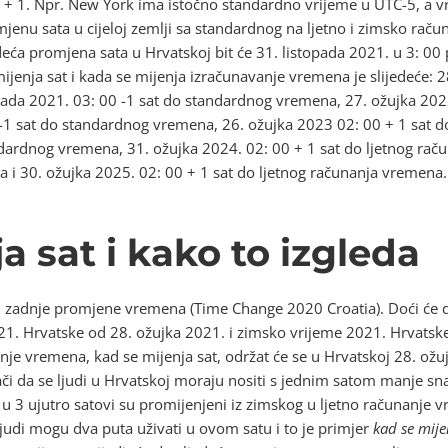
 + 1. Npr. New York ima istočno standardno vrijeme u UTC-5, a
jenu sata u cijeloj zemlji sa standardnog na ljetno i zimsko račun
deća promjena sata u Hrvatskoj bit će 31. listopada 2021. u 3: 
ijenja sat i kada se mijenja izračunavanje vremena je slijedeće: 2
pada 2021. 03: 00 -1 sat do standardnog vremena, 27. ožujka 2022
-1 sat do standardnog vremena, 26. ožujka 2023 02: 00 + 1 sat d
ndardnog vremena, 31. ožujka 2024. 02: 00 + 1 sat do ljetnog rač
 i 30. ožujka 2025. 02: 00 + 1 sat do ljetnog računanja vremena.
a sat i kako to izgleda
d zadnje promjene vremena (Time Change 2020 Croatia). Doći će
21. Hrvatske od 28. ožujka 2021. i zimsko vrijeme 2021. Hrvatsk
je vremena, kad se mijenja sat, održat će se u Hrvatskoj 28. ožuj
ači da se ljudi u Hrvatskoj moraju nositi s jednim satom manje sna
. u 3 ujutro satovi su promijenjeni iz zimskog u ljetno računanje 
ljudi mogu dva puta uživati ​​u ovom satu i to je primjer
kad se mije