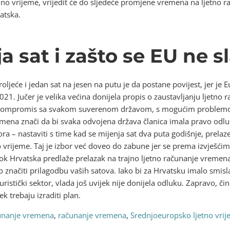
rdno vrijeme, vrijedit će do sljedeće promjene vremena na ljetno
atska.
a sat i zašto se EU ne s
oljeće i jedan sat na jesen na putu je da postane povijest, jer je 
21. Jučer je velika većina donijela propis o zaustavljanju ljetn
i kompromis sa svakom suverenom državom, s mogućim problemom
na znači da bi svaka odvojena država članica imala pravo odlučiva
ora – nastaviti s time kad se mijenja sat dva puta godišnje, prelaz
 vrijeme. Taj je izbor već doveo do zabune jer se prema izvješćima 
k Hrvatska predlaže prelazak na trajno ljetno računanje vremena
 značiti prilagodbu vaših satova. Iako bi za Hrvatsku imalo smisla
istički sektor, vlada još uvijek nije donijela odluku. Zapravo, čini
k trebaju izraditi plan.
čunanje vremena
,
računanje vremena
,
Srednjoeuropsko ljetno vri