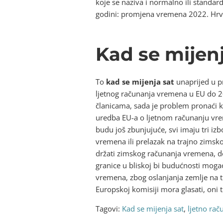
koje se naziva i normalno ili standa
godini: promjena vremena 2022. Hrv
Kad se mijenj
To
kad se mijenja sat
unaprijed u pr
ljetnog računanja vremena u EU do 20
članicama, sada je problem pronać
uredba EU-a o ljetnom računanju vreme
budu još zbunjujuće, svi imaju tri izb
vremena ili prelazak na trajno zimsko
držati zimskog računanja vremena, do
granice u bliskoj bi budućnosti mogao
vremena, zbog oslanjanja zemlje na tur
Europskoj komisiji mora glasati, oni te
Tagovi:
Kad se mijenja sat
,
ljetno ra