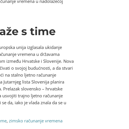
 računanje vremena u nadolazećoj
laže s time
Europska unija izglasala ukidanje
o računanje vremena u državama
 između Hrvatske i Slovenije. Nova
ti ​​o svojoj budućnosti, a da stvari
eći na stalno ljetno računanje
Jutarnjeg lista Slovenija planira
. Prelazak slovensko – hrvatske
 usvojiti trajno ljetno računanje
 se da, iako je vlada znala da se u
jeme
,
zimsko računanje vremena