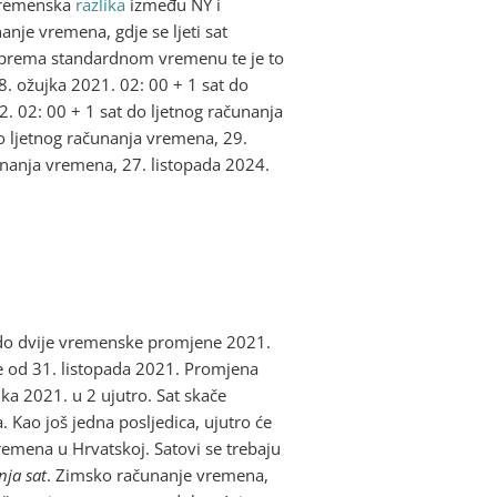
 vremenska
razlika
između NY i
anje vremena, gdje se ljeti sat
00 prema standardnom vremenu te je to
8. ožujka 2021. 02: 00 + 1 sat do
. 02: 00 + 1 sat do ljetnog računanja
o ljetnog računanja vremena, 29.
unanja vremena, 27. listopada 2024.
 do dvije vremenske promjene 2021.
e od 31. listopada 2021. Promjena
ka 2021. u 2 ujutro. Sat skače
. Kao još jedna posljedica, ujutro će
vremena u Hrvatskoj. Satovi se trebaju
nja sat
. Zimsko računanje vremena,