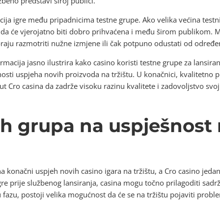
žbeno predstavi široj publici.
cija igre među pripadnicima testne grupe. Ako velika većina testni
u da će vjerojatno biti dobro prihvaćena i među širom publikom.
moraju razmotriti nužne izmjene ili čak potpuno odustati od određ
rmacija jasno ilustrira kako casino koristi testne grupe za lansiran
nosti uspjeha novih proizvoda na tržištu. U konačnici, kvalitetno 
Cro casina da zadrže visoku razinu kvalitete i zadovoljstvo svoj
ih grupa na uspješnost
 konačni uspjeh novih casino igara na tržištu, a Cro casino jedan j
igre prije službenog lansiranja, casina mogu točno prilagoditi sadrž
u fazu, postoji velika mogućnost da će se na tržištu pojaviti prob
.