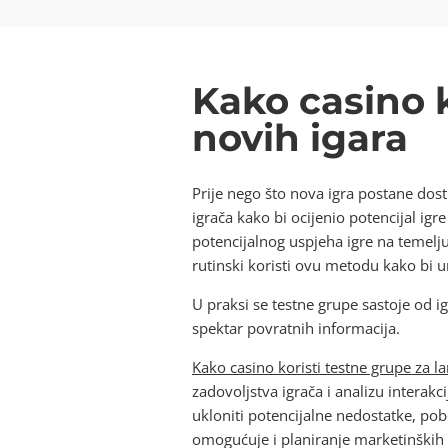
Kako casino k
novih igara
Prije nego što nova igra postane dost
igrača kako bi ocijenio potencijal ig
potencijalnog uspjeha igre na temelju
rutinski koristi ovu metodu kako bi u
U praksi se testne grupe sastoje od i
spektar povratnih informacija.
Kako casino koristi testne grupe za la
zadovoljstva igrača i analizu interak
ukloniti potencijalne nedostatke, pobo
omogućuje i planiranje marketinških a