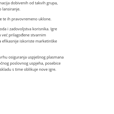
macija dobivenih od takvih grupa,
 lansiranje.
e te ih pravovremeno uklone.
da i zadovoljstva korisnika. Igre
su već prilagođene stvarnim
 efikasnije iskoriste marketinške
vrhu osiguranja uspješnog plasmana
ročnog poslovnog uspjeha, posebice
skladu s time oblikuje nove igre.