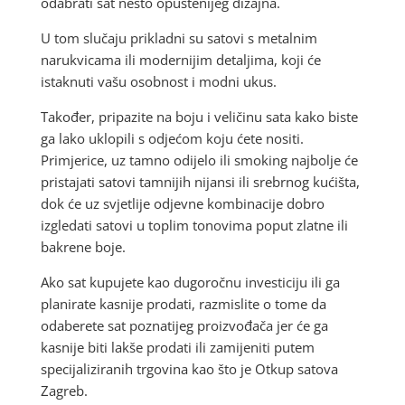
odabrati sat nešto opuštenijeg dizajna.
U tom slučaju prikladni su satovi s metalnim
narukvicama ili modernijim detaljima, koji će
istaknuti vašu osobnost i modni ukus.
Također, pripazite na boju i veličinu sata kako biste
ga lako uklopili s odjećom koju ćete nositi.
Primjerice, uz tamno odijelo ili smoking najbolje će
pristajati satovi tamnijih nijansi ili srebrnog kućišta,
dok će uz svjetlije odjevne kombinacije dobro
izgledati satovi u toplim tonovima poput zlatne ili
bakrene boje.
Ako sat kupujete kao dugoročnu investiciju ili ga
planirate kasnije prodati, razmislite o tome da
odaberete sat poznatijeg proizvođača jer će ga
kasnije biti lakše prodati ili zamijeniti putem
specijaliziranih trgovina kao što je Otkup satova
Zagreb.