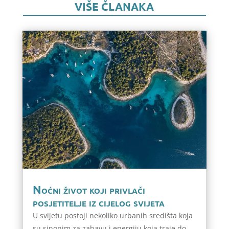
VIŠE ČLANAKA
Noćni život koji privlači
posjetitelje iz cijelog svijeta
U svijetu postoji nekoliko urbanih središta koja
su sinonim za zabavu i energiju koja traje do