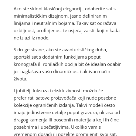
Ako ste skloni klasičnoj eleganciji, odaberite sat s
minimalističkim dizajnom, jasno definiranim
linijama i neutralnim bojama. Takav sat odražava
ozbiljnost, profinjenost te osjećaj za stil koji nikada
ne izlazi iz mode.
S druge strane, ako ste avanturističkog duha,
sportski sat s dodatnim funkcijama poput
kronografa ili ronilačkih opcija bit će idealan odabir
jer naglašava vašu dinamičnost i aktivan način
života.
Ljubitelji luksuza i ekskluzivnosti možda će
preferirati satove proizvođača koji nude posebne
kolekcije ograničenih izdanja. Takvi modeli često
imaju jedinstvene detalje poput gravura, ukrasa od
dragog kamenja ili posebnih materijala koji ih čine
posebnima i upečatljivima. Ukoliko vam s
vremenom dosadi ili poželite promijeniti svoj sat,