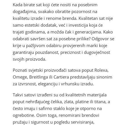
Kada birate sat koji ćete nositi na posebnim
događajima, svakako obratite pozornost na
kvalitetu izrade i renome brenda. Kvalitetan sat nije
samo estetski dodatak, već i investicija koja će
trajati godinama, a možda čak i generacijama. Kako
odabrati savršen sat za posebne prilike? Odgovor se
krije u pažljivom odabiru provjerenih marki koje
garantiraju pouzdanost, preciznost i dugovječnost
svojih proizvoda.
Poznati svjetski proizvođači satova poput Rolexa,
Omege, Breitlinga ili Cartiera predstavljaju sinonim
za izvrsnost, eleganciju i vrhunsku izradu.
Takvi satovi izrađeni su od kvalitetnih materijala
poput nehrđajućeg čelika, zlata, platine ili titana, a
često imaju i safirno staklo koje je otporno na
ogrebotine. Osim toga, renomirani brendovi
pružaju i sigurnost u pogledu servisiranja,