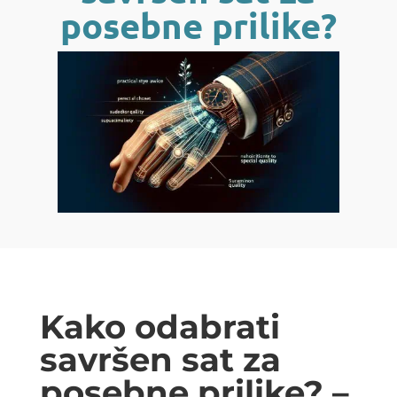
posebne prilike?
Kako odabrati
savršen sat za
posebne prilike? –