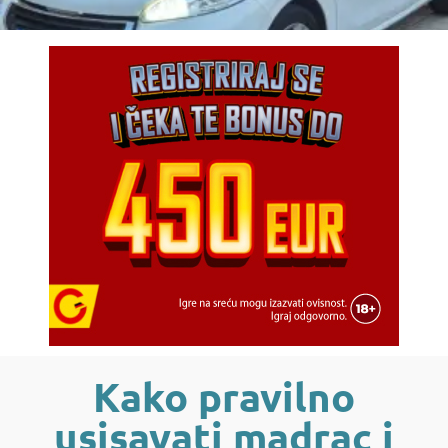
Kako pravilno
usisavati madrac i