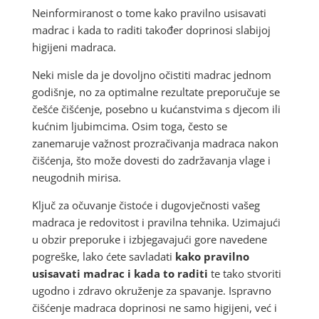
Neinformiranost o tome kako pravilno usisavati
madrac i kada to raditi također doprinosi slabijoj
higijeni madraca.
Neki misle da je dovoljno očistiti madrac jednom
godišnje, no za optimalne rezultate preporučuje se
češće čišćenje, posebno u kućanstvima s djecom ili
kućnim ljubimcima. Osim toga, često se
zanemaruje važnost prozračivanja madraca nakon
čišćenja, što može dovesti do zadržavanja vlage i
neugodnih mirisa.
Ključ za očuvanje čistoće i dugovječnosti vašeg
madraca je redovitost i pravilna tehnika. Uzimajući
u obzir preporuke i izbjegavajući gore navedene
pogreške, lako ćete savladati
kako pravilno
usisavati madrac i kada to raditi
te tako stvoriti
ugodno i zdravo okruženje za spavanje. Ispravno
čišćenje madraca doprinosi ne samo higijeni, već i