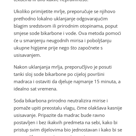
Ukoliko primijetite mrlje, preporučuje se njihovo
prethodno lokalno uklanjanje odgovarajućim
blagim sredstvom ili prirodnim otopinama, poput
smjese sode bikarbone i vode. Ova metoda pomoći
će u smanjenju neugodnih mirisa i poboljšanju
ukupne higijene prije nego što započnete s
usisavanjem.
Nakon uklanjanja mrlja, preporučljivo je posuti
tanki sloj sode bikarbone po cijeloj površini
madraca i ostaviti da djeluje najmanje 15 minuta, a
idealno sat vremena.
Soda bikarbona prirodno neutralizira mirise i
pomaže upiti preostalu vlagu, čime olakšava kasnije
usisavanje. Pripazite da madrac bude ravno
postavljen i bez ikakvih predmeta na sebi, kako bi
pristup svim dijelovima bio jednostavan i kako bi se