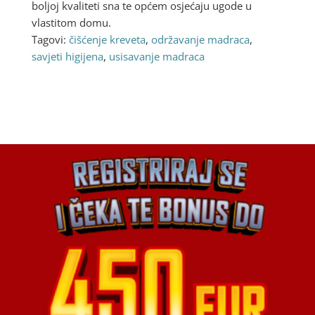
boljoj kvaliteti sna te općem osjećaju ugode u
vlastitom domu.
Tagovi:
čišćenje kreveta
,
održavanje madraca
,
savjeti higijena
,
usisavanje madraca