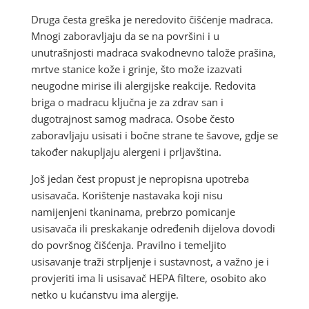
Druga česta greška je neredovito čišćenje madraca.
Mnogi zaboravljaju da se na površini i u
unutrašnjosti madraca svakodnevno talože prašina,
mrtve stanice kože i grinje, što može izazvati
neugodne mirise ili alergijske reakcije. Redovita
briga o madracu ključna je za zdrav san i
dugotrajnost samog madraca. Osobe često
zaboravljaju usisati i bočne strane te šavove, gdje se
također nakupljaju alergeni i prljavština.
Još jedan čest propust je nepropisna upotreba
usisavača. Korištenje nastavaka koji nisu
namijenjeni tkaninama, prebrzo pomicanje
usisavača ili preskakanje određenih dijelova dovodi
do površnog čišćenja. Pravilno i temeljito
usisavanje traži strpljenje i sustavnost, a važno je i
provjeriti ima li usisavač HEPA filtere, osobito ako
netko u kućanstvu ima alergije.