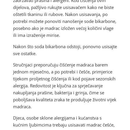
zadržavati prašina i alergeni. Kod čišćenja ovih
dijelova, pažljivo rukujte usisavačem kako ne biste
oštetili tkaninu ili rubove. Nakon usisavanja, po
potrebi možete ponoviti nanošenje sode bikarbone,
posebno ako je madrac izložen većoj količini vlage
ili ima izraženije mirise.
Nakon što soda bikarbona odstoji, ponovno usisajte
sve ostatke.
Stručnjaci preporučuju čišćenje madraca barem
jednom mjesečno, a po potrebi i češće, primjerice
tijekom proljetnog čišćenja ili kod pojave sezonskih
alergija. Redovitost je ključna za sprječavanje
nakupljanja prašine, bakterija i grinja, čime se
poboljšava kvaliteta zraka te produljuje životni vijek
madraca.
Djeca, osobe sklone alergijama i kućanstva s
kućnim ljubimcima trebaju usisavati madrac češće,