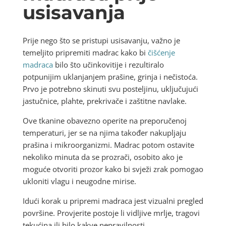
usisavanja
Prije nego što se pristupi usisavanju, važno je
temeljito pripremiti madrac kako bi
čišćenje
madraca
bilo što učinkovitije i rezultiralo
potpunijim uklanjanjem prašine, grinja i nečistoća.
Prvo je potrebno skinuti svu posteljinu, uključujući
jastučnice, plahte, prekrivače i zaštitne navlake.
Ove tkanine obavezno operite na preporučenoj
temperaturi, jer se na njima također nakupljaju
prašina i mikroorganizmi. Madrac potom ostavite
nekoliko minuta da se prozrači, osobito ako je
moguće otvoriti prozor kako bi svježi zrak pomogao
ukloniti vlagu i neugodne mirise.
Idući korak u pripremi madraca jest vizualni pregled
površine. Provjerite postoje li vidljive mrlje, tragovi
tekućina ili bilo kakve nepravilnosti.