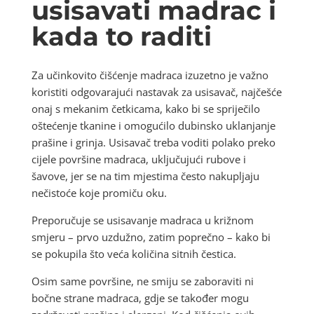
usisavati madrac i
kada to raditi
Za učinkovito čišćenje madraca izuzetno je važno
koristiti odgovarajući nastavak za usisavač, najčešće
onaj s mekanim četkicama, kako bi se spriječilo
oštećenje tkanine i omogućilo dubinsko uklanjanje
prašine i grinja. Usisavač treba voditi polako preko
cijele površine madraca, uključujući rubove i
šavove, jer se na tim mjestima često nakupljaju
nečistoće koje promiču oku.
Preporučuje se usisavanje madraca u križnom
smjeru – prvo uzdužno, zatim poprečno – kako bi
se pokupila što veća količina sitnih čestica.
Osim same površine, ne smiju se zaboraviti ni
bočne strane madraca, gdje se također mogu