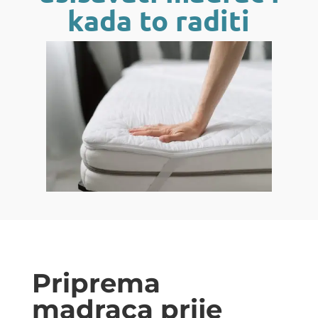
kada to raditi
Priprema
madraca prije