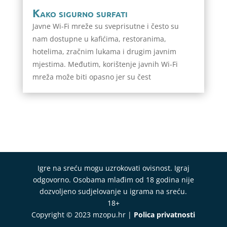
Kako sigurno surfati
Javne Wi-Fi mreže su sveprisutne i često su
nam dostupne u kafićima, restoranima,
hotelima, zračnim lukama i drugim javnim
mjestima. Međutim, korištenje javnih Wi-Fi
mreža može biti opasno jer su čest
Igre na sreću mogu uzrokovati ovisnost. Igraj
odgovorno. Osobama mlađim od 18 godina nije
dozvoljeno sudjelovanje u igrama na sreću.
18+
Copyright © 2023 mzopu.hr |
Polica privatnosti