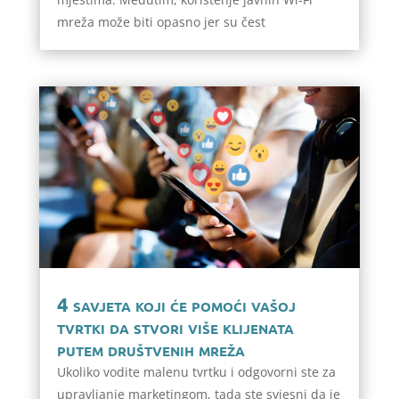
mreža može biti opasno jer su čest
4 savjeta koji će pomoći vašoj
tvrtki da stvori više klijenata
putem društvenih mreža
Ukoliko vodite malenu tvrtku i odgovorni ste za
upravljanje marketingom, tada ste svjesni da je