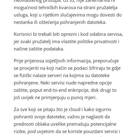
neovlaštenog pristupa. Uz to, nije zanemariva ni
mogućnost tehničkih kvarova na strani pružatelja
usluga, koji u rijetkim slučajevima mogu dovesti do
nestanka ili oštećenja pohranjenih datoteka.
Korisnici bi trebali biti oprezni i kod odabira servisa,
jer svaki pružatelj ima vlastite politike privatnosti i
načine zaštite podataka.
Prije prijenosa osjetljivih informacija, preporučuje
se provjeriti na koji način se podaci šifriraju te gdje
se fizički nalaze serveri na kojima su datoteke
pohranjene. Neki servisi nude napredne opcije
zaštite, poput end-to-end enkripcije, dok drugi to
još uvijek ne primjenjuju u punoj mjeri.
Za sve koji se pitaju što je cloud i kako sigurno
pohraniti svoje datoteke, važno je naglasiti da
prednosti oblaka uvelike premašuju potencijalne
rizike, pod uvjetom da se koriste pouzdani servisi i