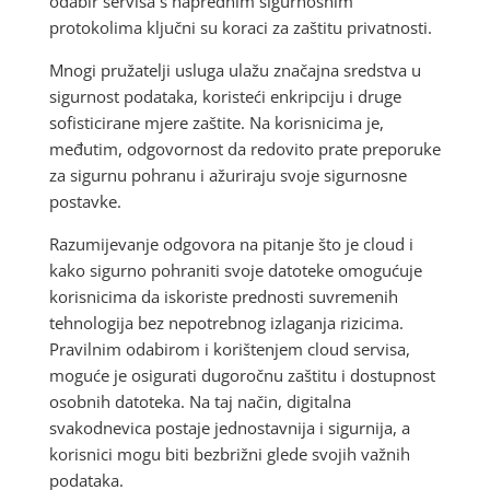
odabir servisa s naprednim sigurnosnim
protokolima ključni su koraci za zaštitu privatnosti.
Mnogi pružatelji usluga ulažu značajna sredstva u
sigurnost podataka, koristeći enkripciju i druge
sofisticirane mjere zaštite. Na korisnicima je,
međutim, odgovornost da redovito prate preporuke
za sigurnu pohranu i ažuriraju svoje sigurnosne
postavke.
Razumijevanje odgovora na pitanje što je cloud i
kako sigurno pohraniti svoje datoteke omogućuje
korisnicima da iskoriste prednosti suvremenih
tehnologija bez nepotrebnog izlaganja rizicima.
Pravilnim odabirom i korištenjem cloud servisa,
moguće je osigurati dugoročnu zaštitu i dostupnost
osobnih datoteka. Na taj način, digitalna
svakodnevica postaje jednostavnija i sigurnija, a
korisnici mogu biti bezbrižni glede svojih važnih
podataka.