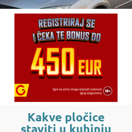
Kakve pločice
staviti u kuhinju