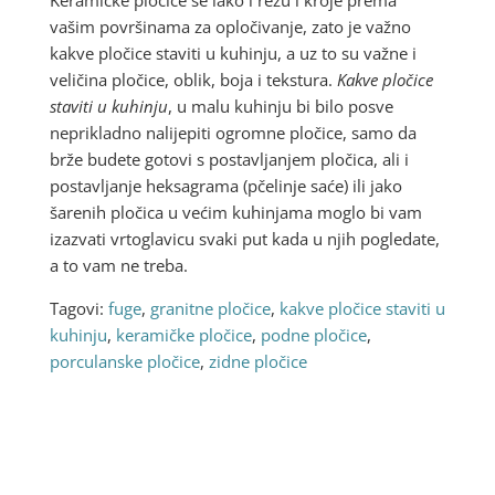
vašim površinama za opločivanje, zato je važno
kakve pločice staviti u kuhinju, a uz to su važne i
veličina pločice, oblik, boja i tekstura.
Kakve pločice
staviti u kuhinju
, u malu kuhinju bi bilo posve
neprikladno nalijepiti ogromne pločice, samo da
brže budete gotovi s postavljanjem pločica, ali i
postavljanje heksagrama (pčelinje saće) ili jako
šarenih pločica u većim kuhinjama moglo bi vam
izazvati vrtoglavicu svaki put kada u njih pogledate,
a to vam ne treba.
Tagovi:
fuge
,
granitne pločice
,
kakve pločice staviti u
kuhinju
,
keramičke pločice
,
podne pločice
,
porculanske pločice
,
zidne pločice