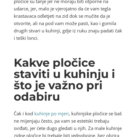
pločice su tanje jer ne moraju biti otporne na
udarce, jer, malo je vjerojatno da će vam tegla
krastavaca odletjeti na zid dok se mučite da je
otvorite, ali na pod vam može pasti, kao i gomila
drugih stvari u kuhinji, gdje iz ruku znaju padati čak
i teški lonci.
Kakve pločice
staviti u kuhinju i
što je važno pri
odabiru
Čak i kod
kuhinje po mjeri
, kuhinjske pločice se baš
ne mijenjaju često, pa vam se estetski trebaju
sviđati, jer ćete dugo gledati u njih. Za male kuhinje
zidne pločice bi trebale biti jednobojne, bez obzira