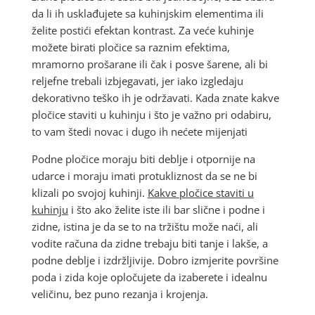
da li ih usklađujete sa kuhinjskim elementima ili
želite postići efektan kontrast. Za veće kuhinje
možete birati pločice sa raznim efektima,
mramorno prošarane ili čak i posve šarene, ali bi
reljefne trebali izbjegavati, jer iako izgledaju
dekorativno teško ih je održavati. Kada znate kakve
pločice staviti u kuhinju i što je važno pri odabiru,
to vam štedi novac i dugo ih nećete mijenjati
Podne pločice moraju biti deblje i otpornije na
udarce i moraju imati protukliznost da se ne bi
klizali po svojoj kuhinji.
Kakve pločice staviti u
kuhinju
i što ako želite iste ili bar slične i podne i
zidne, istina je da se to na tržištu može naći, ali
vodite računa da zidne trebaju biti tanje i lakše, a
podne deblje i izdržljivije. Dobro izmjerite površine
poda i zida koje opločujete da izaberete i idealnu
veličinu, bez puno rezanja i krojenja.