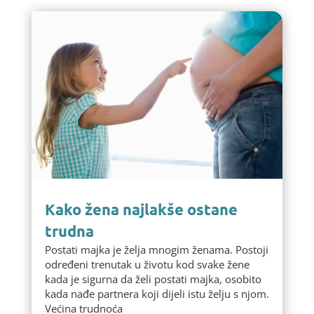
Kako žena najlakše ostane
trudna
Postati majka je želja mnogim ženama. Postoji
određeni trenutak u životu kod svake žene
kada je sigurna da želi postati majka, osobito
kada nađe partnera koji dijeli istu želju s njom.
Većina trudnoća