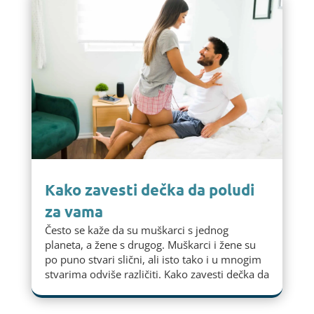
Kako zavesti dečka da poludi
za vama
Često se kaže da su muškarci s jednog
planeta, a žene s drugog. Muškarci i žene su
po puno stvari slični, ali isto tako i u mnogim
stvarima odviše različiti. Kako zavesti dečka da