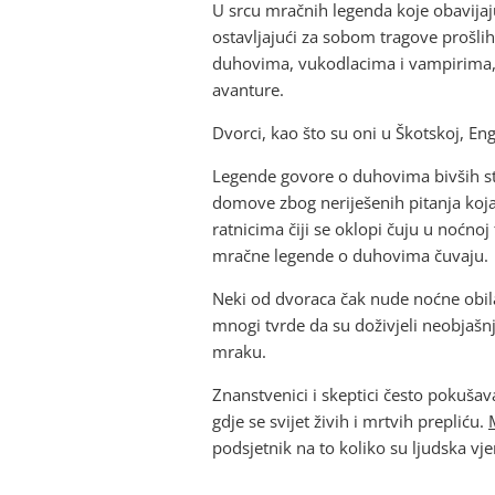
U srcu mračnih legenda koje obavijaj
ostavljajući za sobom tragove prošli
duhovima, vukodlacima i vampirima, če
avanture.
Dvorci, kao što su oni u Škotskoj, Eng
Legende govore o duhovima bivših stan
domove zbog neriješenih pitanja koja 
ratnicima čiji se oklopi čuju u noćnoj 
mračne legende o duhovima čuvaju.
Neki od dvoraca čak nude noćne obilask
mnogi tvrde da su doživjeli neobjašnj
mraku.
Znanstvenici i skeptici često pokušav
gdje se svijet živih i mrtvih prepliću.
podsjetnik na to koliko su ljudska vje