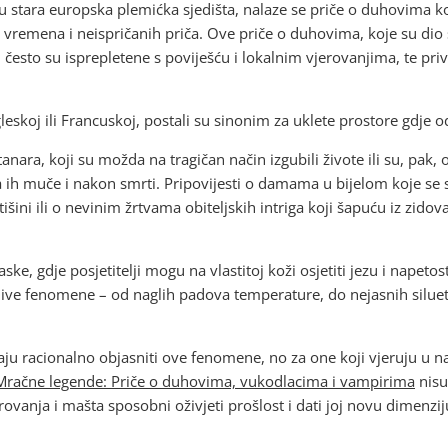
u stara europska plemićka sjedišta, nalaze se priče o duhovima ko
h vremena i neispričanih priča. Ove priče o duhovima, koje su dio
sto su isprepletene s poviješću i lokalnim vjerovanjima, te privla
leskoj ili Francuskoj, postali su sinonim za uklete prostore gdje o
ara, koji su možda na tragičan način izgubili živote ili su, pak, 
ih muče i nakon smrti. Pripovijesti o damama u bijelom koje se s
tišini ili o nevinim žrtvama obiteljskih intriga koji šapuću iz zido
e, gdje posjetitelji mogu na vlastitoj koži osjetiti jezu i napeto
ive fenomene – od naglih padova temperature, do nejasnih silueta
aju racionalno objasniti ove fenomene, no za one koji vjeruju u n
Mračne legende: Priče o duhovima, vukodlacima i vampirima
nisu
rovanja i mašta sposobni oživjeti prošlost i dati joj novu dimenziju