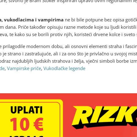
rature, stvorio je Bram Stoker inspiriran upravo ovim regionalni
a, vukodlacima i vampirima
ne bi bile potpune bez opisa gotič
m dana. Priče također opisuju razne metode koje su ljudi koristili
va, te kako su se borili protiv njih, koristeći drvene kolce i sveto
rilagodile modernom dobu, ali osnovni elementi straha i fascina
 je strano i zastrašujuće, ali i za ono što je privlačno u svojoj mis
odraz najdubljih ljudskih strahova i želja, vječni simboli borbe izm
de
,
Vampirske priče
,
Vukodlačke legende