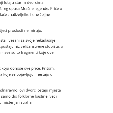
ji lutaju starim dvorcima,
 šireg opusa Mračne legende: Priče o
če znatiželjnike i one željne
djeci prošlosti ne miruju.
ostali vezani za svoje nekadašnje
puštaju niz veličanstvene stubišta, o
va – sve su to fragmenti koje ove
st koju donose ove priče. Pritom,
 koje se pojavljuju i nestaju u
adnaravno, ovi dvorci ostaju mjesta
 samo dio folklorne baštine, već i
 misterija i straha.