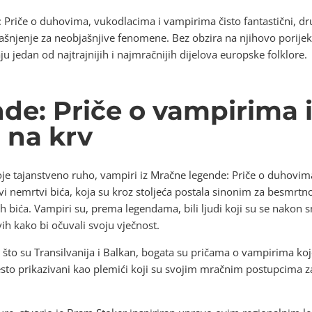
Priče o duhovima, vukodlacima i vampirima čisto fantastični, dr
jašnjenje za neobjašnjive fenomene. Bez obzira na njihovo porije
jedan od najtrajnijih i najmračnijih dijelova europske folklore.
de: Priče o vampirima 
 na krv
svoje tajanstveno ruho, vampiri iz Mračne legende: Priče o duhovim
 Ovi nemrtvi bića, koja su kroz stoljeća postala sinonim za besmrt
 bića. Vampiri su, prema legendama, bili ljudi koji su se nakon smr
vih kako bi očuvali svoju vječnost.
što su Transilvanija i Balkan, bogata su pričama o vampirima koje
sto prikazivani kao plemići koji su svojim mračnim postupcima za ž