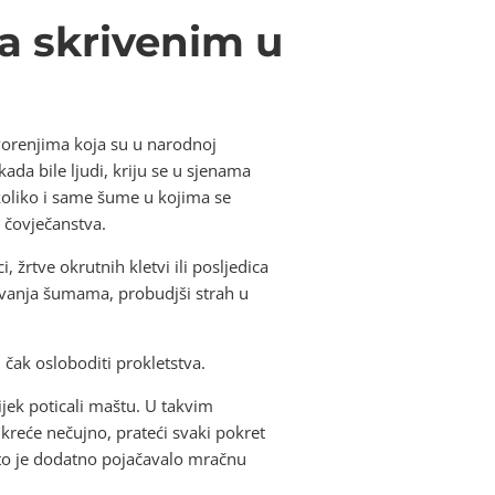
a skrivenim u
vorenjima koja su u narodnoj
da bile ljudi, kriju se u sjenama
 koliko i same šume u kojima se
 čovječanstva.
 žrtve okrutnih kletvi ili posljedica
dzvanja šumama, probudjši strah u
 čak osloboditi prokletstva.
jek poticali maštu. U takvim
 kreće nečujno, prateći svaki pokret
što je dodatno pojačavalo mračnu