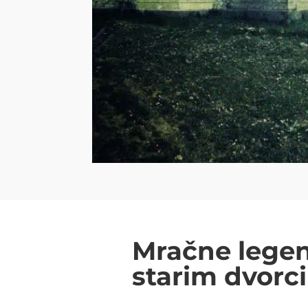
Mračne legen
starim dvorc