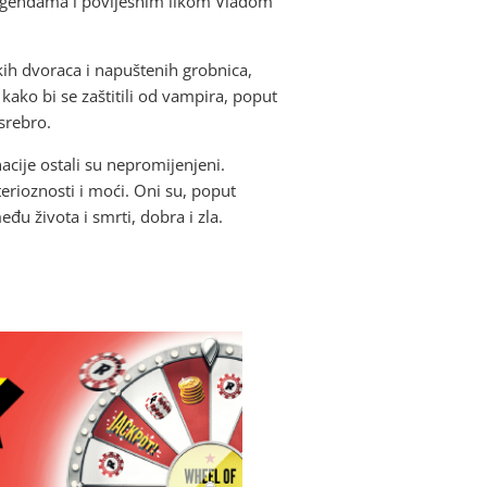
m legendama i povijesnim likom Vladom
kih dvoraca i napuštenih grobnica,
 kako bi se zaštitili od vampira, poput
 srebro.
cije ostali su nepromijenjeni.
terioznosti i moći. Oni su, poput
eđu života i smrti, dobra i zla.