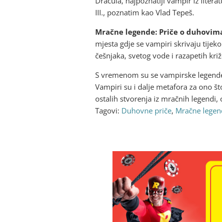
Dracula, najpoznatiji vampir iz lite
III., poznatim kao Vlad Tepeš.
Mračne legende: Priče o duhovim
mjesta gdje se vampiri skrivaju tijeko
češnjaka, svetog vode i razapetih križe
S vremenom su se vampirske legende p
Vampiri su i dalje metafora za ono što
ostalih stvorenja iz mračnih legendi, 
Tagovi:
Duhovne priče
,
Mračne legen