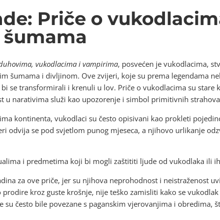
de: Priče o vukodlacim
m šumama
 duhovima, vukodlacima i vampirima
, posvećen je vukodlacima, st
nim šumama i divljinom. Ove zvijeri, koje su prema legendama neka
bi se transformirali i krenuli u lov. Priče o vukodlacima su stare
t u narativima služi kao upozorenje i simbol primitivnih strahova
ma kontinenta, vukodlaci su često opisivani kao prokleti pojedinci,
ijeri odvija se pod svjetlom punog mjeseca, a njihovo urlikanje o
lima i predmetima koji bi mogli zaštititi ljude od vukodlaka ili ih
ina za ove priče, jer su njihova neprohodnost i neistraženost uvi
o prodire kroz guste krošnje, nije teško zamisliti kako se vukodlak
me su često bile povezane s paganskim vjerovanjima i obredima, 