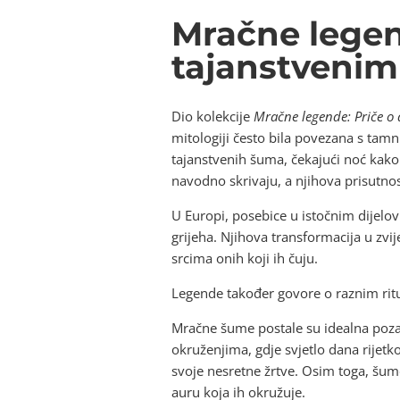
Mračne legen
tajanstveni
Dio kolekcije
Mračne legende: Priče o
mitologiji često bila povezana s tam
tajanstvenih šuma, čekajući noć kako 
navodno skrivaju, a njihova prisutnos
U Europi, posebice u istočnim dijelovi
grijeha. Njihova transformacija u zv
srcima onih koji ih čuju.
Legende također govore o raznim ritua
Mračne šume postale su idealna pozad
okruženjima, gdje svjetlo dana rijetk
svoje nesretne žrtve. Osim toga, šu
auru koja ih okružuje.