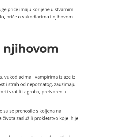
uge priče imaju korijene u stvarnim
klo, priče o vukodlacima i njihovom
i njihovom
a, vukodlacima i vampirima izlaze iz
nost i strah od nepoznatog, zauzimaju
ti vratili iz groba, pretvoreni u
 su se prenosile s koljena na
ivota zaslužili prokletstvo koje ih je