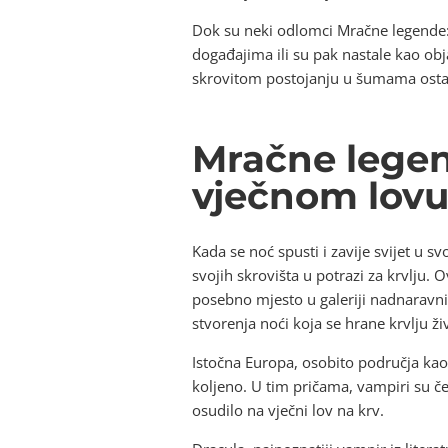
Dok su neki odlomci Mračne legende: 
događajima ili su pak nastale kao ob
skrovitom postojanju u šumama ostaju 
Mračne legen
vječnom lovu
Kada se noć spusti i zavije svijet u 
svojih skrovišta u potrazi za krvlju.
posebno mjesto u galeriji nadnaravnih
stvorenja noći koja se hrane krvlju ži
Istočna Europa, osobito područja kao 
koljeno. U tim pričama, vampiri su če
osudilo na vječni lov na krv.