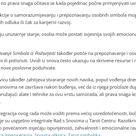
o prava snaga očitava se kada pojedinac počne primjenjivati uvid
ekcije o samorazumijevanju i prepoznavanju osobnih simbola mogu
 odluka ili čak za karijerni razvoj.
u unutarnje stanje, osoba može postati svjesnija svojih emocional
vanje Simbola iz Podsvijesti
također potiče na prepoznavanje i osvje
i ili potisnuti. Uvidi iz snova često ukazuju na skrivene resurse i
čak nove poslovne poduhvate.
icu također zahtijeva stvaranje novih navika, poput vođenja dnevn
 snovima ne završava nakon buđenja, već da iz njega proizlaze d
užajući alate i tehnike za ovu vrstu samorada, ali prava snaga lež
.
egracija ovog rada može voditi prema većoj usredotočenosti, bol
 su uspješno integrirale Rad s Snovima u Tarot Centru: Razotkriv
 o povećanom osjećaju ispunjenosti, zahvalnosti i emocionalne ra
a interpretacija
,
Snovita otkrića
,
Tarot simbolika