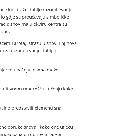
ne koji traže dublje razumijevanje
sto gdje se proučavaju simboličke
 rad s snovima u okviru centra su
u snu.
ačem Tarota, istražuju snovi i njihova
ni za razumijevanje dubljih
usmjerenu pažnju, osoba može
 intuitivnom mudrošću i učenju kako
ualno predstavili elementi sna,
ene poruke snova i kako one utječu
samospoznaju i duhovni razvoj.