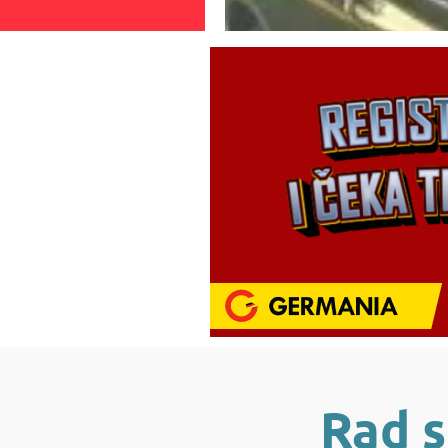
Rad s