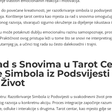
je vlastitih emocionalnih reakcija i motivacija.
do povećane kreativnosti, jer razotkrivanje simbola iz podsvije
nja. Korištenje tarot centra kao mjesta za rad s snovima omogućuje
 razvoja, stvarajući sigurno okruženje za dijeljenje iskustava i
u može potaknuti dublju emocionalnu razinu samospoznaje, prosvj
 Praktičnost ovog pristupa leži u tome što se snovi ne interpretira
utarnjeg ja, a učinci tog rada su često dalekosežni i trajni.
ad s Snovima u Tarot Ce
 Simbola iz Podsvijesti
Život
tru: Razotkrivanje Simbola iz Podsvijesti u svakodnevni život preds
og razvoja u konkretnu akciju. Proces integracije započinje razum
 odluke i interakcije s drugima. Tarot centar, kao mjesto gdje se