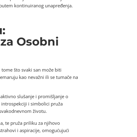
ti putem kontinuiranog unapređenja.
:
 za Osobni
u tome što svaki san može biti
emaruju kao nevažni ili se tumače na
 aktivno slušanje i promišljanje o
ntrospekciji i simbolici pruža
 u svakodnevnom životu.
, te pruža priliku za njihovo
strahovi i aspiracije, omogućujući