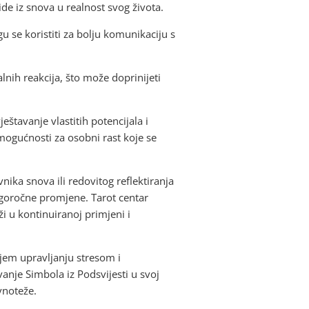
e iz snova u realnost svog života.
 se koristiti za bolju komunikaciju s
nih reakcija, što može doprinijeti
štavanje vlastitih potencijala i
 mogućnosti za osobni rast koje se
ika snova ili redovitog reflektiranja
ugoročne promjene. Tarot centar
i u kontinuiranoj primjeni i
jem upravljanju stresom i
anje Simbola iz Podsvijesti u svoj
vnoteže.