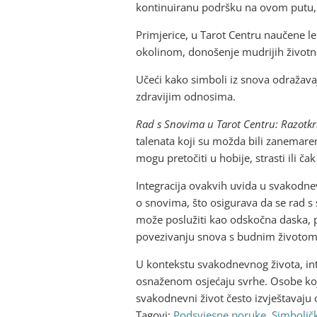
kontinuiranu podršku na ovom putu, n
Primjerice, u Tarot Centru naučene l
okolinom, donošenje mudrijih životnih
Učeći kako simboli iz snova odražavaj
zdravijim odnosima.
Rad s Snovima u Tarot Centru: Razotkri
talenata koji su možda bili zanemaren
mogu pretočiti u hobije, strasti ili 
Integracija ovakvih uvida u svakodnev
o snovima, što osigurava da se rad s
može poslužiti kao odskočna daska, pr
povezivanju snova s budnim životom
U kontekstu svakodnevnog života, int
osnaženom osjećaju svrhe. Osobe koje
svakodnevni život često izvještavaju
Tagovi:
Podsvjesne poruke
,
Simboličk