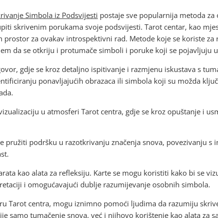
rivanje Simbola iz Podsvijesti
postaje sve popularnija metoda za o
upiti skrivenim porukama svoje podsvijesti. Tarot centar, kao mje
an prostor za ovakav introspektivni rad. Metode koje se koriste za
iljem da se otkriju i protumače simboli i poruke koji se pojavljuju 
vor, gdje se kroz detaljno ispitivanje i razmjenu iskustava s tum
ificiranju ponavljajućih obrazaca ili simbola koji su možda ključ
kada.
vizualizaciju u atmosferi Tarot centra, gdje se kroz opuštanje i 
ože pružiti podršku u razotkrivanju značenja snova, povezivanju s
st.
ata kao alata za refleksiju. Karte se mogu koristiti kako bi se viz
retaciji i omogućavajući dublje razumijevanje osobnih simbola.
ru Tarot centra, mogu iznimno pomoći ljudima da razumiju skriv
nije samo tumačenje snova, već i njihovo korištenje kao alata za 