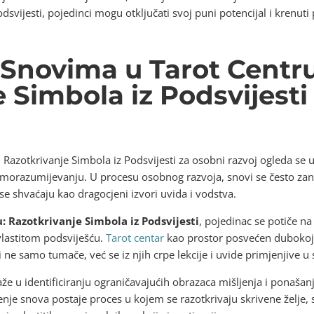
dsvijesti, pojedinci mogu otključati svoj puni potencijal i krenu
 Snovima u Tarot Centru
 Simbola iz Podsvijesti
Razotkrivanje Simbola iz Podsvijesti za osobni razvoj ogleda se 
morazumijevanju. U procesu osobnog razvoja, snovi se često zan
 se shvaćaju kao dragocjeni izvori uvida i vodstva.
: Razotkrivanje Simbola iz Podsvijesti
, pojedinac se potiče na
vlastitom podsviješću.
Tarot centar
kao prostor posvećen dubokoj i
 ne samo tumače, već se iz njih crpe lekcije i uvide primjenjive
u identificiranju ograničavajućih obrazaca mišljenja i ponašanja
nje snova postaje proces u kojem se razotkrivaju skrivene želje, 