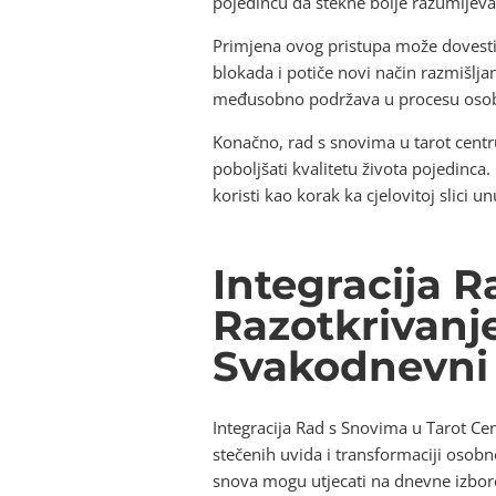
pojedincu da stekne bolje razumijevan
Primjena ovog pristupa može dovesti 
blokada i potiče novi način razmišlja
međusobno podržava u procesu osobnog
Konačno, rad s snovima u tarot centr
poboljšati kvalitetu života pojedinca.
koristi kao korak ka cjelovitoj slici un
Integracija R
Razotkrivanje
Svakodnevni 
Integracija Rad s Snovima u Tarot Cen
stečenih uvida i transformaciji osobn
snova mogu utjecati na dnevne izbore,