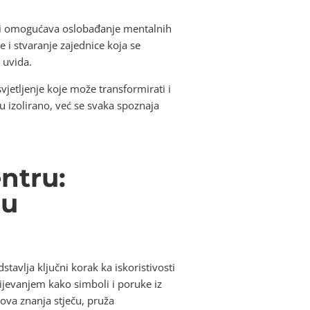
sti omogućava oslobađanje mentalnih
 i stvaranje zajednice koja se
 uvida.
etljenje koje može transformirati i
ju izolirano, već se svaka spoznaja
ntru:
 u
tavlja ključni korak ka iskoristivosti
ijevanjem kako simboli i poruke iz
 ova znanja stječu, pruža