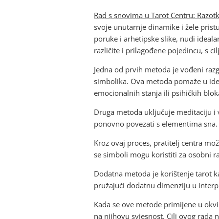
Rad s snovima u Tarot Centru: Razotk
svoje unutarnje dinamike i žele prist
poruke i arhetipske slike, nudi ideal
različite i prilagođene pojedincu, s c
Jedna od prvih metoda je vođeni razgo
simbolika. Ova metoda pomaže u ident
emocionalnih stanja ili psihičkih blo
Druga metoda uključuje meditaciju i 
ponovno povezati s elementima sna.
Kroz ovaj proces, pratitelj centra m
se simboli mogu koristiti za osobni ra
Dodatna metoda je korištenje tarot kar
pružajući dodatnu dimenziju u interp
Kada se ove metode primijene u okvi
na njihovu svjesnost. Cilj ovog rada 