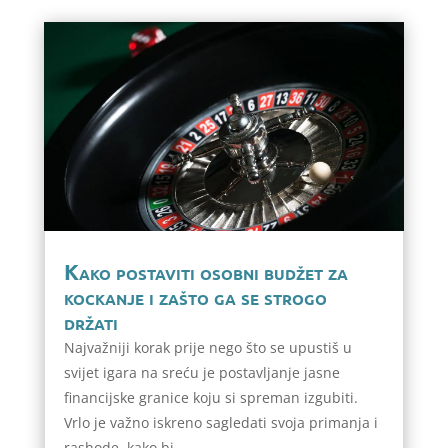
Kako postaviti osobni budžet za
kockanje i zašto ga se strogo
držati
Najvažniji korak prije nego što se upustiš u
svijet igara na sreću je postavljanje jasne
financijske granice koju si spreman izgubiti.
Vrlo je važno iskreno sagledati svoja primanja i
rashode, kako bi