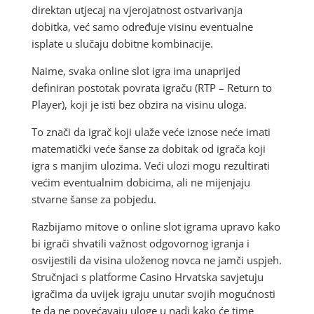
direktan utjecaj na vjerojatnost ostvarivanja
dobitka, već samo određuje visinu eventualne
isplate u slučaju dobitne kombinacije.
Naime, svaka online slot igra ima unaprijed
definiran postotak povrata igraču (RTP – Return to
Player), koji je isti bez obzira na visinu uloga.
To znači da igrač koji ulaže veće iznose neće imati
matematički veće šanse za dobitak od igrača koji
igra s manjim ulozima. Veći ulozi mogu rezultirati
većim eventualnim dobicima, ali ne mijenjaju
stvarne šanse za pobjedu.
Razbijamo mitove o online slot igrama upravo kako
bi igrači shvatili važnost odgovornog igranja i
osvijestili da visina uloženog novca ne jamči uspjeh.
Stručnjaci s platforme Casino Hrvatska savjetuju
igračima da uvijek igraju unutar svojih mogućnosti
te da ne povećavaju uloge u nadi kako će time