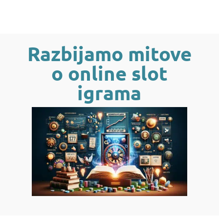
Razbijamo mitove
o online slot
igrama