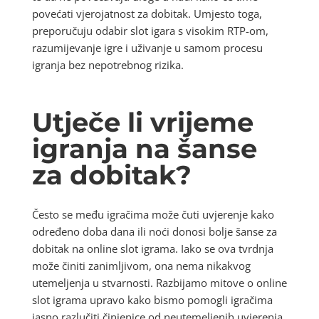
povećati vjerojatnost za dobitak. Umjesto toga,
preporučuju odabir slot igara s visokim RTP-om,
razumijevanje igre i uživanje u samom procesu
igranja bez nepotrebnog rizika.
Utječe li vrijeme
igranja na šanse
za dobitak?
Često se među igračima može čuti uvjerenje kako
određeno doba dana ili noći donosi bolje šanse za
dobitak na online slot igrama. Iako se ova tvrdnja
može činiti zanimljivom, ona nema nikakvog
utemeljenja u stvarnosti. Razbijamo mitove o online
slot igrama upravo kako bismo pomogli igračima
jasno razlučiti činjenice od neutemeljenih uvjerenja.