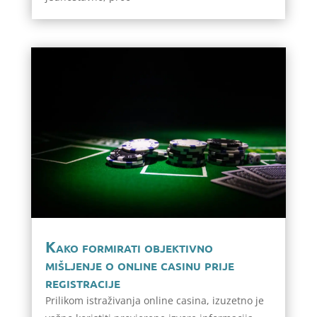
Kako formirati objektivno
mišljenje o online casinu prije
registracije
Prilikom istraživanja online casina, izuzetno je