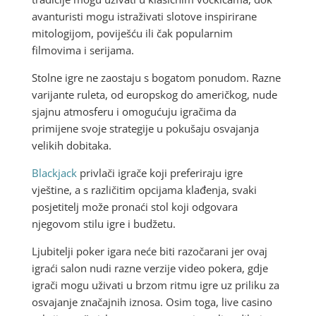
avanturisti mogu istraživati slotove inspirirane
mitologijom, poviješću ili čak popularnim
filmovima i serijama.
Stolne igre ne zaostaju s bogatom ponudom. Razne
varijante ruleta, od europskog do američkog, nude
sjajnu atmosferu i omogućuju igračima da
primijene svoje strategije u pokušaju osvajanja
velikih dobitaka.
Blackjack
privlači igrače koji preferiraju igre
vještine, a s različitim opcijama klađenja, svaki
posjetitelj može pronaći stol koji odgovara
njegovom stilu igre i budžetu.
Ljubitelji poker igara neće biti razočarani jer ovaj
igraći salon nudi razne verzije video pokera, gdje
igrači mogu uživati u brzom ritmu igre uz priliku za
osvajanje značajnih iznosa. Osim toga, live casino