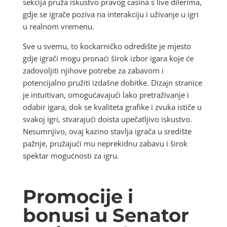
sekcija pruža iskustvo pravog casina s live dilerima,
gdje se igrače poziva na interakciju i uživanje u igri
u realnom vremenu.
Sve u svemu, to kockarničko odredište je mjesto
gdje igrači mogu pronaći širok izbor igara koje će
zadovoljiti njihove potrebe za zabavom i
potencijalno pružiti izdašne dobitke. Dizajn stranice
je intuitivan, omogućavajući lako pretraživanje i
odabir igara, dok se kvaliteta grafike i zvuka ističe u
svakoj igri, stvarajući doista upečatljivo iskustvo.
Nesumnjivo, ovaj kazino stavlja igrača u središte
pažnje, pružajući mu neprekidnu zabavu i širok
spektar mogućnosti za igru.
Promocije i
bonusi u Senator