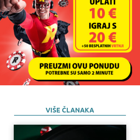
VIŠE ČLANAKA