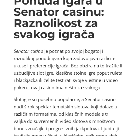
Ponuda igara u
Senator casinu:
Raznolikost za
svakog igrača
Senator casino
je poznat po svojoj bogatoj i
raznolikoj ponudi igara koja zadovoljava različite
ukuse i preferencije igrača. Bez obzira na to tražite li
uzbudljive slot igre, klasične stolne igre poput ruleta
i blackjacka ili želite testirati svoje vještine u video
pokeru, ovaj casino ima nešto za svakoga.
Slot igre su posebno popularne, a Senator casino
nudi širok spektar tematskih slotova koji dolaze u
različitim formatima, od klasičnih modela s tri
valjka do suvremenih video slotova s mnoštvom
bonus značajki i progresivnih jackpotova. Ljubitelji
tradicije mogu uživati u klasičnim voćkicama, dok