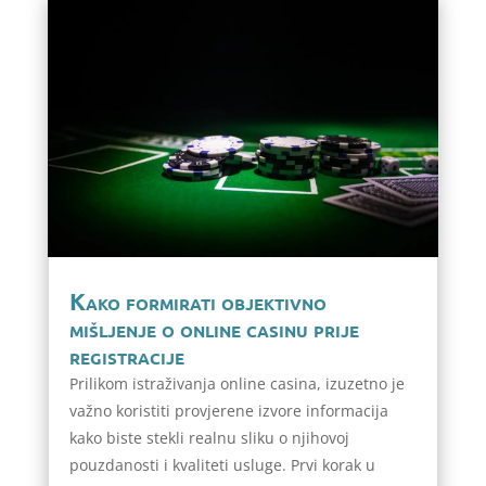
Kako formirati objektivno
mišljenje o online casinu prije
registracije
Prilikom istraživanja online casina, izuzetno je
važno koristiti provjerene izvore informacija
kako biste stekli realnu sliku o njihovoj
pouzdanosti i kvaliteti usluge. Prvi korak u