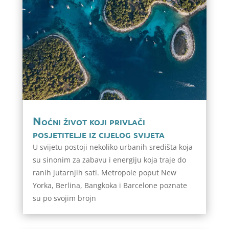
Noćni život koji privlači
posjetitelje iz cijelog svijeta
U svijetu postoji nekoliko urbanih središta koja
su sinonim za zabavu i energiju koja traje do
ranih jutarnjih sati. Metropole poput New
Yorka, Berlina, Bangkoka i Barcelone poznate
su po svojim brojn