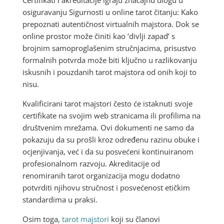
osiguravanju Sigurnosti u online tarot čitanju: Kako
prepoznati autentičnost virtualnih majstora. Dok se
online prostor može činiti kao ‘divlji zapad’ s
brojnim samoproglašenim stručnjacima, prisustvo
formalnih potvrda može biti ključno u razlikovanju
iskusnih i pouzdanih tarot majstora od onih koji to
nisu.
Kvalificirani tarot majstori često će istaknuti svoje
certifikate na svojim web stranicama ili profilima na
društvenim mrežama. Ovi dokumenti ne samo da
pokazuju da su prošli kroz određenu razinu obuke i
ocjenjivanja, već i da su posvećeni kontinuiranom
profesionalnom razvoju. Akreditacije od
renomiranih tarot organizacija mogu dodatno
potvrditi njihovu stručnost i posvećenost etičkim
standardima u praksi.
Osim toga,
tarot majstori
koji su članovi