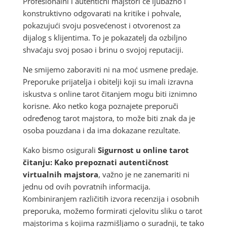
Profesionalni i autentični majstori će ljubazno i
konstruktivno odgovarati na kritike i pohvale,
pokazujući svoju posvećenost i otvorenost za
dijalog s klijentima. To je pokazatelj da ozbiljno
shvaćaju svoj posao i brinu o svojoj reputaciji.
Ne smijemo zaboraviti ni na moć usmene predaje.
Preporuke prijatelja i obitelji koji su imali izravna
iskustva s online tarot čitanjem mogu biti iznimno
korisne. Ako netko koga poznajete preporuči
određenog tarot majstora, to može biti znak da je
osoba pouzdana i da ima dokazane rezultate.
Kako bismo osigurali
Sigurnost u online tarot
čitanju: Kako prepoznati autentičnost
virtualnih majstora
, važno je ne zanemariti ni
jednu od ovih povratnih informacija.
Kombiniranjem različitih izvora recenzija i osobnih
preporuka, možemo formirati cjelovitu sliku o tarot
majstorima s kojima razmišljamo o suradnji, te tako