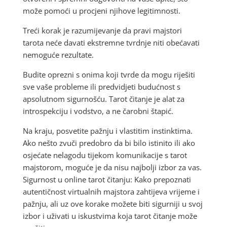
može pomoći u procjeni njihove legitimnosti.
Treći korak je razumijevanje da pravi majstori
tarota neće davati ekstremne tvrdnje niti obećavati
nemoguće rezultate.
Budite oprezni s onima koji tvrde da mogu riješiti
sve vaše probleme ili predvidjeti budućnost s
apsolutnom sigurnošću. Tarot čitanje je alat za
introspekciju i vodstvo, a ne čarobni štapić.
Na kraju, posvetite pažnju i vlastitim instinktima.
Ako nešto zvuči predobro da bi bilo istinito ili ako
osjećate nelagodu tijekom komunikacije s tarot
majstorom, moguće je da nisu najbolji izbor za vas.
Sigurnost u online tarot čitanju: Kako prepoznati
autentičnost virtualnih majstora zahtijeva vrijeme i
pažnju, ali uz ove korake možete biti sigurniji u svoj
izbor i uživati u iskustvima koja tarot čitanje može