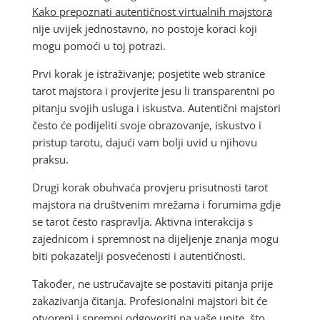
Kako prepoznati autentičnost virtualnih majstora
nije uvijek jednostavno, no postoje koraci koji
mogu pomoći u toj potrazi.
Prvi korak je istraživanje; posjetite web stranice
tarot majstora i provjerite jesu li transparentni po
pitanju svojih usluga i iskustva. Autentični majstori
često će podijeliti svoje obrazovanje, iskustvo i
pristup tarotu, dajući vam bolji uvid u njihovu
praksu.
Drugi korak obuhvaća provjeru prisutnosti tarot
majstora na društvenim mrežama i forumima gdje
se tarot često raspravlja. Aktivna interakcija s
zajednicom i spremnost na dijeljenje znanja mogu
biti pokazatelji posvećenosti i autentičnosti.
Također, ne ustručavajte se postaviti pitanja prije
zakazivanja čitanja. Profesionalni majstori bit će
otvoreni i spremni odgovoriti na vaše upite, što