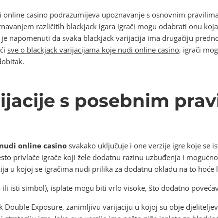
di online casino podrazumijeva upoznavanje s osnovnim pravilima
oznavanjem različitih blackjack igara igrači mogu odabrati onu koj
 je napomenuti da svaka blackjack varijacija ima drugačiju prednos
ući
sve o blackjack varijacijama koje nudi online casino
, igrači mo
dobitak.
ijacije s posebnim pravi
 nudi online casino
svakako uključuje i one verzije igre koje se 
esto privlače igrače koji žele dodatnu razinu uzbuđenja i mogućnos
ija u kojoj se igračima nudi prilika za dodatnu okladu na to hoće li
ja ili isti simbol), isplate mogu biti vrlo visoke, što dodatno poveć
 Double Exposure, zanimljivu varijaciju u kojoj su obje djelitelje