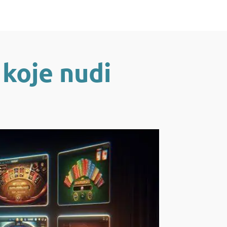
 koje nudi