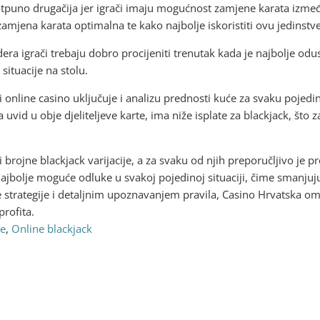
otpuno drugačija jer igrači imaju mogućnost zamjene karata između
zamjena karata optimalna te kako najbolje iskoristiti ovu jedinstv
ra igrači trebaju dobro procijeniti trenutak kada je najbolje odust
situacije na stolu.
 online casino uključuje i analizu prednosti kuće za svaku pojedinu
vid u obje djeliteljeve karte, ima niže isplate za blackjack, što z
brojne blackjack varijacije, a za svaku od njih preporučljivo je p
jbolje moguće odluke u svakoj pojedinoj situaciji, čime smanjuj
strategije i detaljnim upoznavanjem pravila, Casino Hrvatska omog
profita.
re
,
Online blackjack