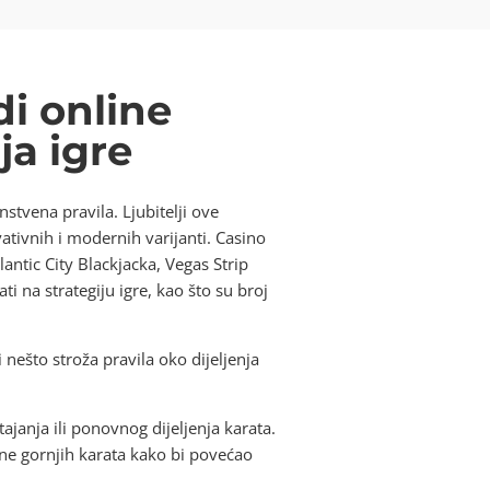
di online
ja igre
nstvena pravila. Ljubitelji ove
ativnih i modernih varijanti. Casino
antic City Blackjacka, Vegas Strip
i na strategiju igre, kao što su broj
i nešto stroža pravila oko dijeljenja
tajanja ili ponovnog dijeljenja karata.
ene gornjih karata kako bi povećao