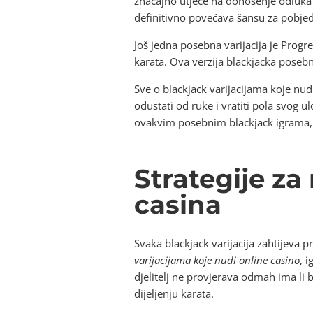
značajno utječe na donošenje odluka i 
definitivno povećava šansu za pobje
Još jedna posebna varijacija je Progr
karata. Ova verzija blackjacka posebn
Sve o blackjack varijacijama koje nud
odustati od ruke i vratiti pola svog u
ovakvim posebnim blackjack igrama, 
Strategije za 
casina
Svaka blackjack varijacija zahtijeva 
varijacijama koje nudi online casino
, 
djelitelj ne provjerava odmah ima li b
dijeljenju karata.