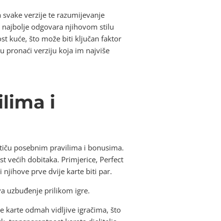
 svake verzije te razumijevanje
a najbolje odgovara njihovom stilu
t kuće, što može biti ključan faktor
gu pronaći verziju koja im najviše
lima i
ističu posebnim pravilima i bonusima.
t većih dobitaka. Primjerice, Perfect
 njihove prve dvije karte biti par.
ava uzbuđenje prilikom igre.
ve karte odmah vidljive igračima, što