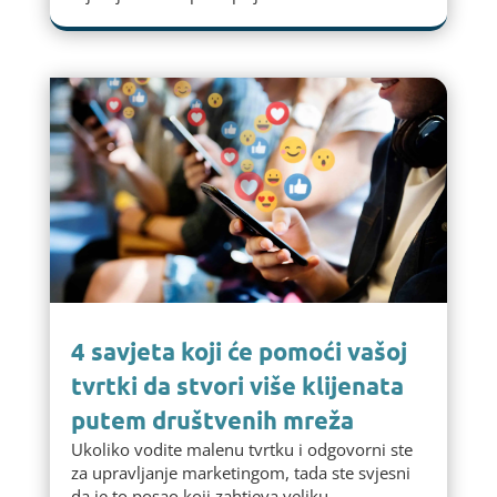
4 savjeta koji će pomoći vašoj
tvrtki da stvori više klijenata
putem društvenih mreža
Ukoliko vodite malenu tvrtku i odgovorni ste
za upravljanje marketingom, tada ste svjesni
da je to posao koji zahtjeva veliku