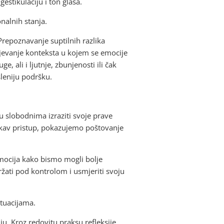
gestikulaciju i ton glasa.
nalnih stanja.
 Prepoznavanje suptilnih razlika
evanje konteksta u kojem se emocije
, ali i ljutnje, zbunjenosti ili čak
leniju podršku.
 slobodnima izraziti svoje prave
vakav pristup, pokazujemo poštovanje
emocija kako bismo mogli bolje
ržati pod kontrolom i usmjeriti svoju
tuacijama.
u. Kroz redovitu praksu refleksije,