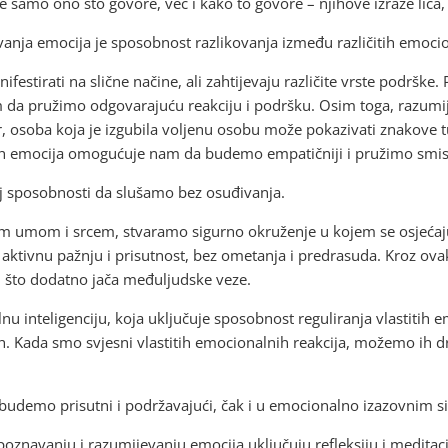
ne samo ono što govore, već i kako to govore – njihove izraze lica, 
anja emocija je sposobnost razlikovanja između različitih emocio
ifestirati na slične načine, ali zahtijevaju različite vrste podrške.
da pružimo odgovarajuću reakciju i podršku. Osim toga, razumij
r, osoba koja je izgubila voljenu osobu može pokazivati znakove tuge
vih emocija omogućuje nam da budemo empatičniji i pružimo smis
oj sposobnosti da slušamo bez osuđivanja.
 umom i srcem, stvaramo sigurno okruženje u kojem se osjećaju
va aktivnu pažnju i prisutnost, bez ometanja i predrasuda. Kroz o
, što dodatno jača međuljudske veze.
u inteligenciju, koja uključuje sposobnost reguliranja vlastitih 
ih. Kada smo svjesni vlastitih emocionalnih reakcija, možemo ih d
demo prisutni i podržavajući, čak i u emocionalno izazovnim si
znavanju i razumijevanju emocija uključuju refleksiju i meditacij