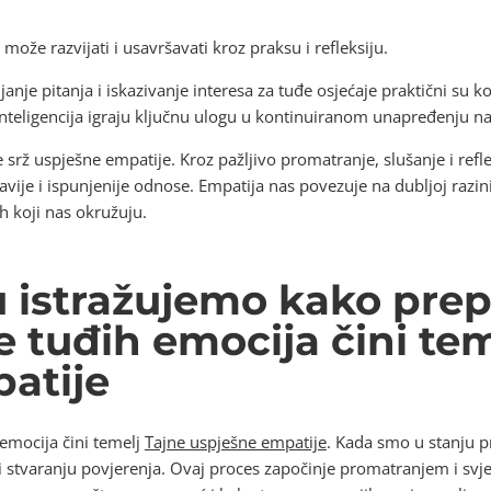
 može razvijati i usavršavati kroz praksu i refleksiju.
anje pitanja i iskazivanje interesa za tuđe osjećaje praktični su 
nteligencija igraju ključnu ulogu u kontinuiranom unapređenju na
srž uspješne empatije. Kroz pažljivo promatranje, slušanje i refle
zdravije i ispunjenije odnose. Empatija nas povezuje na dubljoj r
h koji nas okružuju.
u istražujemo kako prep
 tuđih emocija čini tem
atije
emocija čini temelj
Tajne uspješne empatije
. Kada smo u stanju p
i stvaranju povjerenja. Ovaj proces započinje promatranjem i sv