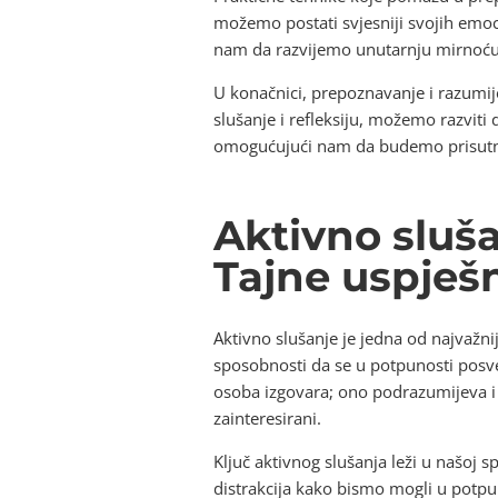
možemo postati svjesniji svojih emoci
nam da razvijemo unutarnju mirnoću i
U konačnici, prepoznavanje i razumije
slušanje i refleksiju, možemo razviti
omogućujući nam da budemo prisutni 
Aktivno sluš
Tajne uspješ
Aktivno slušanje je jedna od najvažn
sposobnosti da se u potpunosti posve
osoba izgovara; ono podrazumijeva i ra
zainteresirani.
Ključ aktivnog slušanja leži u našoj 
distrakcija kako bismo mogli u potpun