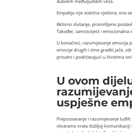
dubokih međuljudskih veza.
Empatija nije statična vještina; ona se
Aktivno slušanje, promišljeno postavlj
Također, samosvijest i emocionalna i
U konačnici, razumijevanje emocija je 
emocije drugih i time graditi jače, 
prisutni i podržavajući u životima oni
U ovom dijel
razumijevanje
uspješne emp
Prepoznavanje i razumijevanje tuđih 
otvaramo vrata dubljoj komunikaciji 