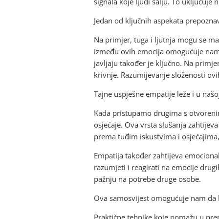
signala koje ljudi šalju. To uključuje 
Jedan od ključnih aspekata prepoznav
Na primjer, tuga i ljutnja mogu se man
između ovih emocija omogućuje nam 
javljaju također je ključno. Na primje
krivnje. Razumijevanje složenosti o
Tajne uspješne empatije leže i u naš
Kada pristupamo drugima s otvorenim
osjećaje. Ova vrsta slušanja zahtije
prema tuđim iskustvima i osjećajima
Empatija također zahtijeva emocionaln
razumjeti i reagirati na emocije drug
pažnju na potrebe druge osobe.
Ova samosvijest omogućuje nam da bu
Praktične tehnike koje pomažu u prepo