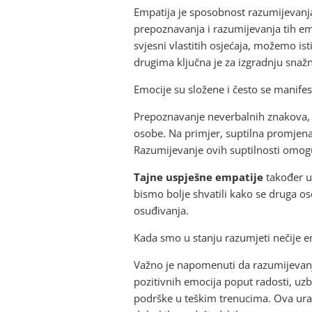
Empatija je sposobnost razumijevanja
prepoznavanja i razumijevanja tih em
svjesni vlastitih osjećaja, možemo ist
drugima ključna je za izgradnju sna
Emocije su složene i često se manifes
Prepoznavanje neverbalnih znakova, po
osobe. Na primjer, suptilna promjena
Razumijevanje ovih suptilnosti omoguć
Tajne uspješne empatije
također u
bismo bolje shvatili kako se druga o
osuđivanja.
Kada smo u stanju razumjeti nečije em
Važno je napomenuti da razumijevanje 
pozitivnih emocija poput radosti, uzb
podrške u teškim trenucima. Ova uravn