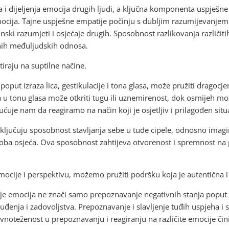
 i dijeljenja emocija drugih ljudi, a ključna komponenta uspješne
ocija. Tajne uspješne empatije počinju s dubljim razumijevanjem 
inski razumjeti i osjećaje drugih. Sposobnost razlikovanja različi
žnih međuljudskih odnosa.
tiraju na suptilne načine.
put izraza lica, gestikulacije i tona glasa, može pružiti dragocj
 u tonu glasa može otkriti tugu ili uznemirenost, dok osmijeh mo
uje nam da reagiramo na način koji je osjetljiv i prilagođen situa
ključuju sposobnost stavljanja sebe u tuđe cipele, odnosno ima
soba osjeća. Ova sposobnost zahtijeva otvorenost i spremnost na 
ocije i perspektivu, možemo pružiti podršku koja je autentična i
emocija ne znači samo prepoznavanje negativnih stanja poput tuge,
uđenja i zadovoljstva. Prepoznavanje i slavljenje tuđih uspjeha i 
oteženost u prepoznavanju i reagiranju na različite emocije čini