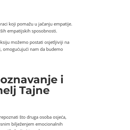
koraci koji pomažu u jačanju empatije.
ših empatijskih sposobnosti.
ksiju možemo postati osjetljiviji na
azini, omogućujući nam da budemo
oznavanje i
elj Tajne
repoznati što druga osoba osjeća,
jesnim bilježenjem emocionalnih