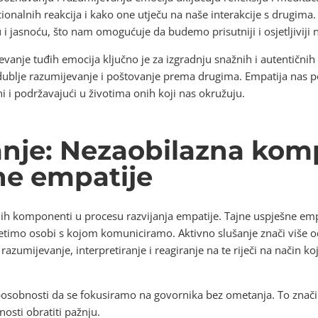
onalnih reakcija i kako one utječu na naše interakcije s drugima.
 jasnoću, što nam omogućuje da budemo prisutniji i osjetljiviji 
vanje tuđih emocija ključno je za izgradnju snažnih i autentičnih
 dublje razumijevanje i poštovanje prema drugima. Empatija nas po
i podržavajući u životima onih koji nas okružuju.
anje: Nezaobilazna ko
ne empatije
ijih komponenti u procesu razvijanja empatije. Tajne uspješne emp
timo osobi s kojom komuniciramo. Aktivno slušanje znači više od
zumijevanje, interpretiranje i reagiranje na te riječi na način koj
sposobnosti da se fokusiramo na govornika bez ometanja. To znači i
osti obratiti pažnju.