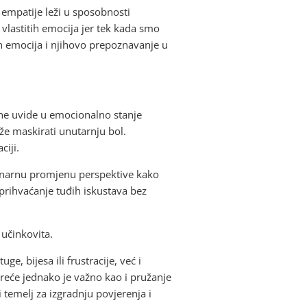
 empatije leži u sposobnosti
vlastitih emocija jer tek kada smo
tih emocija i njihovo prepoznavanje u
ene uvide u emocionalno stanje
že maskirati unutarnju bol.
ciji.
ginarnu promjenu perspektive kako
prihvaćanje tuđih iskustava bez
 učinkovita.
 bijesa ili frustracije, već i
sreće jednako je važno kao i pružanje
 temelj za izgradnju povjerenja i