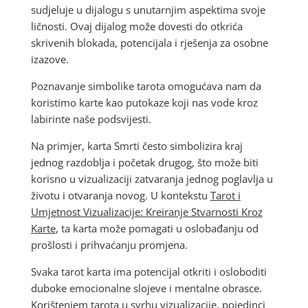
sudjeluje u dijalogu s unutarnjim aspektima svoje
ličnosti. Ovaj dijalog može dovesti do otkrića
skrivenih blokada, potencijala i rješenja za osobne
izazove.
Poznavanje simbolike tarota omogućava nam da
koristimo karte kao putokaze koji nas vode kroz
labirinte naše podsvijesti.
Na primjer, karta Smrti često simbolizira kraj
jednog razdoblja i početak drugog, što može biti
korisno u vizualizaciji zatvaranja jednog poglavlja u
životu i otvaranja novog. U kontekstu
Tarot i
Umjetnost Vizualizacije: Kreiranje Stvarnosti Kroz
Karte
, ta karta može pomagati u oslobađanju od
prošlosti i prihvaćanju promjena.
Svaka tarot karta ima potencijal otkriti i osloboditi
duboke emocionalne slojeve i mentalne obrasce.
Korištenjem tarota u svrhu vizualizacije, pojedinci