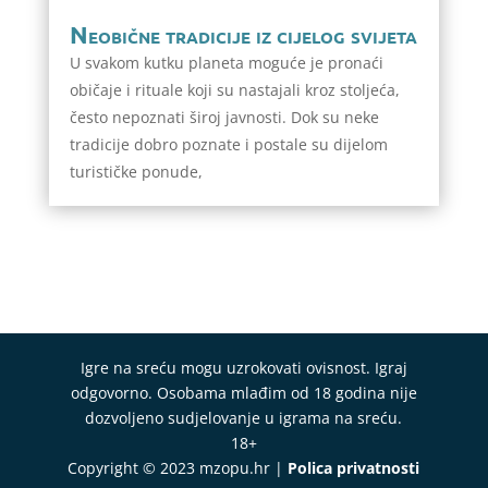
Neobične tradicije iz cijelog svijeta
U svakom kutku planeta moguće je pronaći
običaje i rituale koji su nastajali kroz stoljeća,
često nepoznati široj javnosti. Dok su neke
tradicije dobro poznate i postale su dijelom
turističke ponude,
Igre na sreću mogu uzrokovati ovisnost. Igraj
odgovorno. Osobama mlađim od 18 godina nije
dozvoljeno sudjelovanje u igrama na sreću.
18+
Copyright © 2023 mzopu.hr |
Polica privatnosti