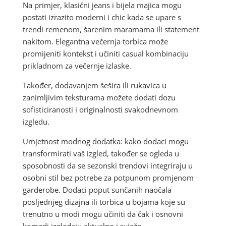
Na primjer, klasični jeans i bijela majica mogu
postati izrazito moderni i chic kada se upare s
trendi remenom, šarenim maramama ili statement
nakitom. Elegantna večernja torbica može
promijeniti kontekst i učiniti casual kombinaciju
prikladnom za večernje izlaske.
Također, dodavanjem šešira ili rukavica u
zanimljivim teksturama možete dodati dozu
sofisticiranosti i originalnosti svakodnevnom
izgledu.
Umjetnost modnog dodatka: kako dodaci mogu
transformirati vaš izgled, također se ogleda u
sposobnosti da se sezonski trendovi integriraju u
osobni stil bez potrebe za potpunom promjenom
garderobe. Dodaci poput sunčanih naočala
posljednjeg dizajna ili torbica u bojama koje su
trenutno u modi mogu učiniti da čak i osnovni
komadi izgledaju aktualno i svježe.