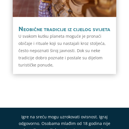
Neobične tradicije iz cijelog svijeta
U svakom kutku planeta moguće je pronaći
običaje i rituale koji su nastajali kroz stoljeća,
često nepoznati široj javnosti. Dok su neke
tradicije dobro poznate i postale su dijelom
turističke ponude,
Igre na sreću mogu uzrokovati ovisnost. Igraj
odgovorno. Osobama mlađim od 18 godina nije