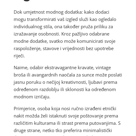
Dok umjetnost modnog dodatka: kako dodaci
mogu transformirati vaš izgled služi kao ogledalo
individualnog stila, ona također pruža priliku za
izražavanje osobnosti. Kroz pažljivo odabrane
modne dodatke, svatko može komunicirati svoje
raspoloženje, stavove i vrijednosti bez upotrebe
riječi.
Naime, odabir ekstravagantne kravate, vintage
broša ili avangardnih naočala za sunce može poslati
jasnu poruku o nečijoj kreativnosti, ljubavi prema
određenom razdoblju ili sklonosti ka određenom
modnom izričaju.
Primjerice, osoba koja nosi ručno izrađeni etnički
nakit možda želi istaknuti svoje poštovanje prema
različitim kulturama ili strast prema putovanjima. S
druge strane, netko tko preferira minimalistički