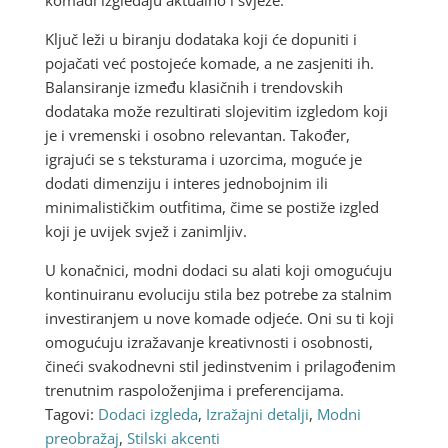
Ključ leži u biranju dodataka koji će dopuniti i
pojačati već postojeće komade, a ne zasjeniti ih.
Balansiranje između klasičnih i trendovskih
dodataka može rezultirati slojevitim izgledom koji
je i vremenski i osobno relevantan. Također,
igrajući se s teksturama i uzorcima, moguće je
dodati dimenziju i interes jednobojnim ili
minimalističkim outfitima, čime se postiže izgled
koji je uvijek svjež i zanimljiv.
U konačnici, modni dodaci su alati koji omogućuju
kontinuiranu evoluciju stila bez potrebe za stalnim
investiranjem u nove komade odjeće. Oni su ti koji
omogućuju izražavanje kreativnosti i osobnosti,
čineći svakodnevni stil jedinstvenim i prilagođenim
trenutnim raspoloženjima i preferencijama.
Tagovi:
Dodaci izgleda
,
Izražajni detalji
,
Modni
preobražaj
,
Stilski akcenti