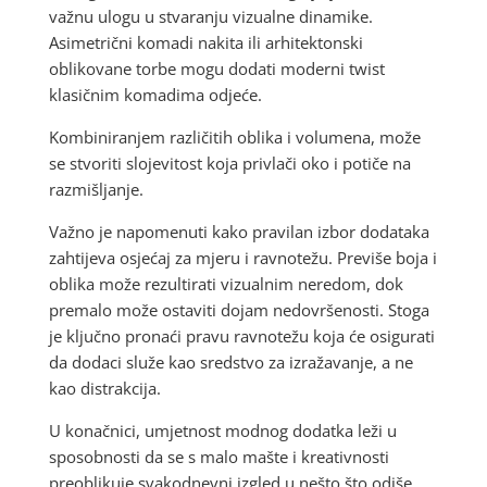
važnu ulogu u stvaranju vizualne dinamike.
Asimetrični komadi nakita ili arhitektonski
oblikovane torbe mogu dodati moderni twist
klasičnim komadima odjeće.
Kombiniranjem različitih oblika i volumena, može
se stvoriti slojevitost koja privlači oko i potiče na
razmišljanje.
Važno je napomenuti kako pravilan izbor dodataka
zahtijeva osjećaj za mjeru i ravnotežu. Previše boja i
oblika može rezultirati vizualnim neredom, dok
premalo može ostaviti dojam nedovršenosti. Stoga
je ključno pronaći pravu ravnotežu koja će osigurati
da dodaci služe kao sredstvo za izražavanje, a ne
kao distrakcija.
U konačnici, umjetnost modnog dodatka leži u
sposobnosti da se s malo mašte i kreativnosti
preoblikuje svakodnevni izgled u nešto što odiše