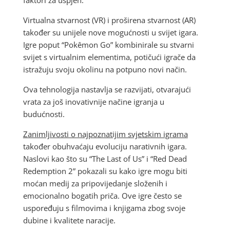
faktori za uspjeh.
Virtualna stvarnost (VR) i proširena stvarnost (AR)
također su unijele nove mogućnosti u svijet igara.
Igre poput “Pokêmon Go” kombinirale su stvarni
svijet s virtualnim elementima, potičući igrače da
istražuju svoju okolinu na potpuno novi način.
Ova tehnologija nastavlja se razvijati, otvarajući
vrata za još inovativnije načine igranja u
budućnosti.
Zanimljivosti o najpoznatijim svjetskim igrama
također obuhvaćaju evoluciju narativnih igara.
Naslovi kao što su “The Last of Us” i “Red Dead
Redemption 2” pokazali su kako igre mogu biti
moćan medij za pripovijedanje složenih i
emocionalno bogatih priča. Ove igre često se
uspoređuju s filmovima i knjigama zbog svoje
dubine i kvalitete naracije.