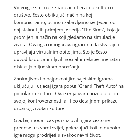
Videoigre su imale značajan utjecaj na kulturu i
društvo, često oblikujući način na koji
komuniciramo, učimo i zabavljamo se. Jedan od
najistaknutijih primjera je serija “The Sims”, koja je
promijenila način na koji gledamo na simulacije
života. Ova igra omogućava igračima da stvaraju i
upravljaju virtualnim obiteljima, što je često
dovodilo do zanimljivih socijalnih eksperimenata i
diskusija o ljudskom ponašanju.
Zanimljivosti o najpoznatijim svjetskim igrama
uključuju i utjecaj igara poput “Grand Theft Auto” na
popularnu kulturu. Ova serija igara poznata je po
svojoj kontroverznosti, ali i po detaljnom prikazu
urbanog života i kulture.
Glazba, moda i čak jezik iz ovih igara često se
prenose u stvarni svijet, pokazujući koliko duboko
igre mogu prodrijeti u svakodnevni život.