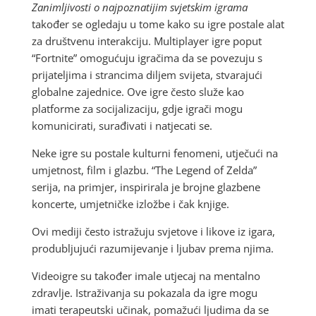
Zanimljivosti o najpoznatijim svjetskim igrama
također se ogledaju u tome kako su igre postale alat
za društvenu interakciju. Multiplayer igre poput
“Fortnite” omogućuju igračima da se povezuju s
prijateljima i strancima diljem svijeta, stvarajući
globalne zajednice. Ove igre često služe kao
platforme za socijalizaciju, gdje igrači mogu
komunicirati, surađivati i natjecati se.
Neke igre su postale kulturni fenomeni, utječući na
umjetnost, film i glazbu. “The Legend of Zelda”
serija, na primjer, inspirirala je brojne glazbene
koncerte, umjetničke izložbe i čak knjige.
Ovi mediji često istražuju svjetove i likove iz igara,
produbljujući razumijevanje i ljubav prema njima.
Videoigre su također imale utjecaj na mentalno
zdravlje. Istraživanja su pokazala da igre mogu
imati terapeutski učinak, pomažući ljudima da se