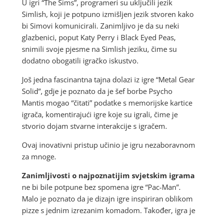
U igri “The Sims”, programeri su uključili jezik
Simlish, koji je potpuno izmišljen jezik stvoren kako
bi Simovi komunicirali. Zanimljivo je da su neki
glazbenici, poput Katy Perry i Black Eyed Peas,
snimili svoje pjesme na Simlish jeziku, čime su
dodatno obogatili igračko iskustvo.
Još jedna fascinantna tajna dolazi iz igre “Metal Gear
Solid”, gdje je poznato da je šef borbe Psycho
Mantis mogao “čitati” podatke s memorijske kartice
igrača, komentirajući igre koje su igrali, čime je
stvorio dojam stvarne interakcije s igračem.
Ovaj inovativni pristup učinio je igru nezaboravnom
za mnoge.
Zanimljivosti o najpoznatijim svjetskim igrama
ne bi bile potpune bez spomena igre “Pac-Man”.
Malo je poznato da je dizajn igre inspiriran oblikom
pizze s jednim izrezanim komadom. Također, igra je