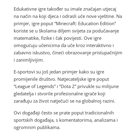
Edukativne igre također su imale značajan utjecaj
na način na koji djeca i odrasli uče nove vještine. Na
primjer, igre poput “Minecraft: Education Edition”
koriste se u školama diljem svijeta za podučavanje
matematike, fizike i čak povijesti. Ove igre
omogućuju učenicima da uče kroz interaktivno i
zabavno iskustvo, čineći obrazovanje pristupačnijim
i zanimljivijim.
E-sportovi su još jedan primjer kako su igre
promijenile društvo. Natjecateljske igre poput
“League of Legends” i “Dota 2” privukle su milijune
gledatelja i stvorile profesionalne igrače koji
zarađuju za život natječući se na globalnoj razini.
Ovi događaji često se prate poput tradicionalnih
sportskih događaja, s komentatorima, analizama i
ogromnim publikama.