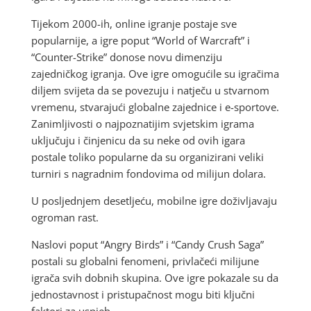
Tijekom 2000-ih, online igranje postaje sve
popularnije, a igre poput “World of Warcraft” i
“Counter-Strike” donose novu dimenziju
zajedničkog igranja. Ove igre omogućile su igračima
diljem svijeta da se povezuju i natječu u stvarnom
vremenu, stvarajući globalne zajednice i e-sportove.
Zanimljivosti o najpoznatijim svjetskim igrama
uključuju i činjenicu da su neke od ovih igara
postale toliko popularne da su organizirani veliki
turniri s nagradnim fondovima od milijun dolara.
U posljednjem desetljeću, mobilne igre doživljavaju
ogroman rast.
Naslovi poput “Angry Birds” i “Candy Crush Saga”
postali su globalni fenomeni, privlačeći milijune
igrača svih dobnih skupina. Ove igre pokazale su da
jednostavnost i pristupačnost mogu biti ključni