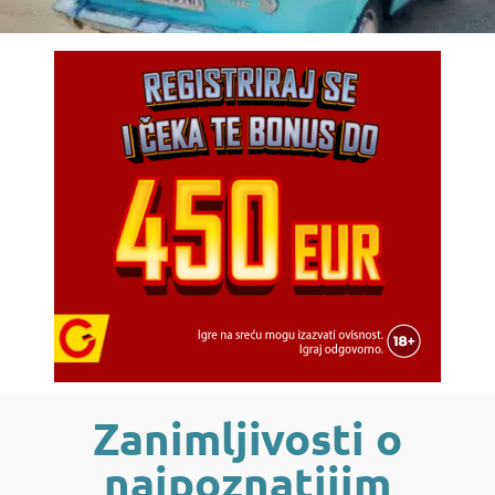
Zanimljivosti o
najpoznatijim