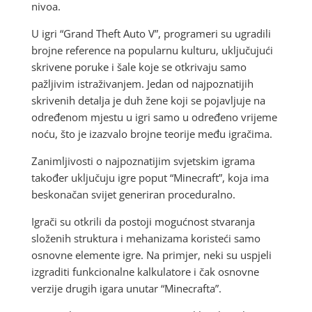
nivoa.
U igri “Grand Theft Auto V”, programeri su ugradili
brojne reference na popularnu kulturu, uključujući
skrivene poruke i šale koje se otkrivaju samo
pažljivim istraživanjem. Jedan od najpoznatijih
skrivenih detalja je duh žene koji se pojavljuje na
određenom mjestu u igri samo u određeno vrijeme
noću, što je izazvalo brojne teorije među igračima.
Zanimljivosti o najpoznatijim svjetskim igrama
također uključuju igre poput “Minecraft”, koja ima
beskonačan svijet generiran proceduralno.
Igrači su otkrili da postoji mogućnost stvaranja
složenih struktura i mehanizama koristeći samo
osnovne elemente igre. Na primjer, neki su uspjeli
izgraditi funkcionalne kalkulatore i čak osnovne
verzije drugih igara unutar “Minecrafta”.