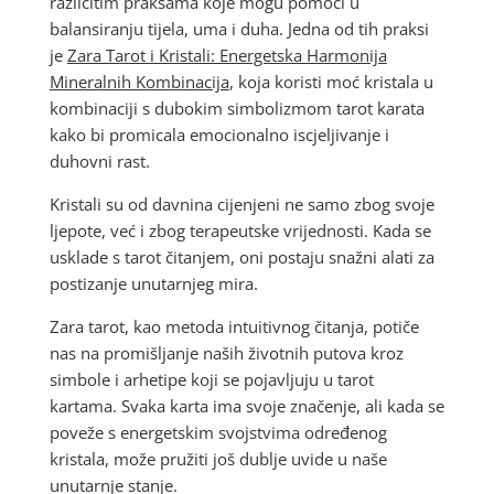
različitim praksama koje mogu pomoći u
balansiranju tijela, uma i duha. Jedna od tih praksi
je
Zara Tarot i Kristali: Energetska Harmonija
Mineralnih Kombinacija
, koja koristi moć kristala u
kombinaciji s dubokim simbolizmom tarot karata
kako bi promicala emocionalno iscjeljivanje i
duhovni rast.
Kristali su od davnina cijenjeni ne samo zbog svoje
ljepote, već i zbog terapeutske vrijednosti. Kada se
usklade s tarot čitanjem, oni postaju snažni alati za
postizanje unutarnjeg mira.
Zara tarot, kao metoda intuitivnog čitanja, potiče
nas na promišljanje naših životnih putova kroz
simbole i arhetipe koji se pojavljuju u tarot
kartama. Svaka karta ima svoje značenje, ali kada se
poveže s energetskim svojstvima određenog
kristala, može pružiti još dublje uvide u naše
unutarnje stanje.