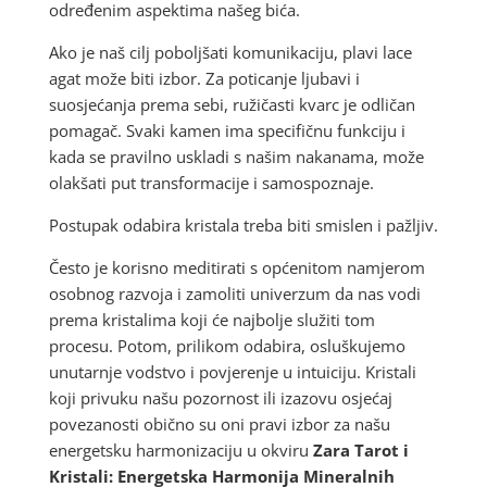
određenim aspektima našeg bića.
Ako je naš cilj poboljšati komunikaciju, plavi lace
agat može biti izbor. Za poticanje ljubavi i
suosjećanja prema sebi, ružičasti kvarc je odličan
pomagač. Svaki kamen ima specifičnu funkciju i
kada se pravilno uskladi s našim nakanama, može
olakšati put transformacije i samospoznaje.
Postupak odabira kristala treba biti smislen i pažljiv.
Često je korisno meditirati s općenitom namjerom
osobnog razvoja i zamoliti univerzum da nas vodi
prema kristalima koji će najbolje služiti tom
procesu. Potom, prilikom odabira, osluškujemo
unutarnje vodstvo i povjerenje u intuiciju. Kristali
koji privuku našu pozornost ili izazovu osjećaj
povezanosti obično su oni pravi izbor za našu
energetsku harmonizaciju u okviru
Zara Tarot i
Kristali: Energetska Harmonija Mineralnih