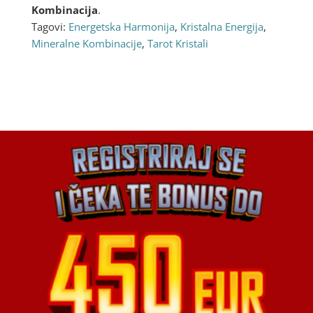
Kombinacija
.
Tagovi:
Energetska Harmonija
,
Kristalna Energija
,
Mineralne Kombinacije
,
Tarot Kristali