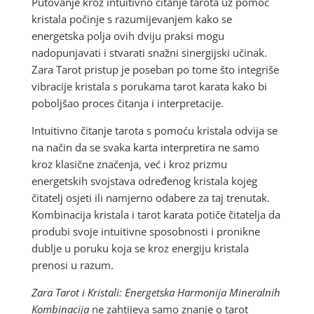
Putovanje kroz intuitivno čitanje tarota uz pomoć
kristala počinje s razumijevanjem kako se
energetska polja ovih dviju praksi mogu
nadopunjavati i stvarati snažni sinergijski učinak.
Zara Tarot pristup je poseban po tome što integriše
vibracije kristala s porukama tarot karata kako bi
poboljšao proces čitanja i interpretacije.
Intuitivno čitanje tarota s pomoću kristala odvija se
na način da se svaka karta interpretira ne samo
kroz klasične značenja, već i kroz prizmu
energetskih svojstava određenog kristala kojeg
čitatelj osjeti ili namjerno odabere za taj trenutak.
Kombinacija kristala i tarot karata potiče čitatelja da
produbi svoje intuitivne sposobnosti i pronikne
dublje u poruku koja se kroz energiju kristala
prenosi u razum.
Zara Tarot i Kristali: Energetska Harmonija Mineralnih
Kombinacija
ne zahtijeva samo znanje o tarot