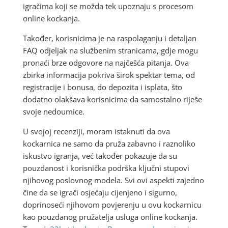
igračima koji se možda tek upoznaju s procesom
online kockanja.
Također, korisnicima je na raspolaganju i detaljan
FAQ odjeljak na službenim stranicama, gdje mogu
pronaći brze odgovore na najčešća pitanja. Ova
zbirka informacija pokriva širok spektar tema, od
registracije i bonusa, do depozita i isplata, što
dodatno olakšava korisnicima da samostalno riješe
svoje nedoumice.
U svojoj recenziji, moram istaknuti da ova
kockarnica ne samo da pruža zabavno i raznoliko
iskustvo igranja, već također pokazuje da su
pouzdanost i korisnička podrška ključni stupovi
njihovog poslovnog modela. Svi ovi aspekti zajedno
čine da se igrači osjećaju cijenjeno i sigurno,
doprinoseći njihovom povjerenju u ovu kockarnicu
kao pouzdanog pružatelja usluga online kockanja.