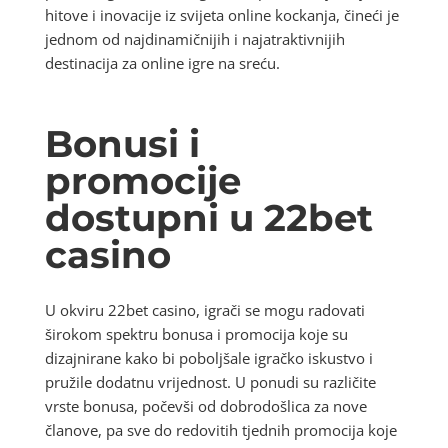
hitove i inovacije iz svijeta online kockanja, čineći je
jednom od najdinamičnijih i najatraktivnijih
destinacija za online igre na sreću.
Bonusi i
promocije
dostupni u 22bet
casino
U okviru 22bet casino, igrači se mogu radovati
širokom spektru bonusa i promocija koje su
dizajnirane kako bi poboljšale igračko iskustvo i
pružile dodatnu vrijednost. U ponudi su različite
vrste bonusa, počevši od dobrodošlica za nove
članove, pa sve do redovitih tjednih promocija koje