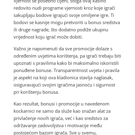
Vjernost se posebno cijeni, stoga ovaj kasino
redovito nudi programe vjernosti kroz koje igrači
sakupljaju bodove igrajući svoje omiljene igre. Ti
bodovi se kasnije mogu pretvoriti u bonus sredstva
ili druge nagrade, što dodatno podiže ukupnu
vrijednost koju igrač može dobiti.
Važno je napomenuti da sve promocije dolaze s
određenim uvjetima korištenja, pa igrači trebaju biti
upoznati s pravilima kako bi maksimalno iskoristili
ponuđene bonuse. Transparentnost uvjeta i pravila
je aspekt na koji ova kladionica stavlja naglasak,
osiguravajući svojim igračima jasnoću i sigurnost
pri korištenju bonusa.
Kao rezultat, bonusi i promocije u navedenom
kockarnici ne samo da služe kao snažan alat za
privlačenje novih igrača, već i kao sredstvo za
održavanje zadovoljstva i motivacije među
postojećom bazom igrača. Sve u svemu,