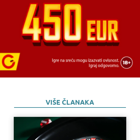
VIŠE ČLANAKA