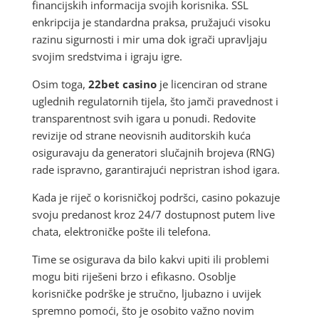
financijskih informacija svojih korisnika. SSL
enkripcija je standardna praksa, pružajući visoku
razinu sigurnosti i mir uma dok igrači upravljaju
svojim sredstvima i igraju igre.
Osim toga,
22bet casino
je licenciran od strane
uglednih regulatornih tijela, što jamči pravednost i
transparentnost svih igara u ponudi. Redovite
revizije od strane neovisnih auditorskih kuća
osiguravaju da generatori slučajnih brojeva (RNG)
rade ispravno, garantirajući nepristran ishod igara.
Kada je riječ o korisničkoj podršci, casino pokazuje
svoju predanost kroz 24/7 dostupnost putem live
chata, elektroničke pošte ili telefona.
Time se osigurava da bilo kakvi upiti ili problemi
mogu biti riješeni brzo i efikasno. Osoblje
korisničke podrške je stručno, ljubazno i uvijek
spremno pomoći, što je osobito važno novim