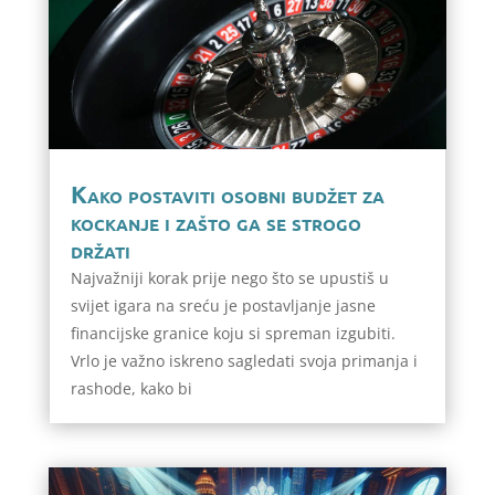
Kako postaviti osobni budžet za
kockanje i zašto ga se strogo
držati
Najvažniji korak prije nego što se upustiš u
svijet igara na sreću je postavljanje jasne
financijske granice koju si spreman izgubiti.
Vrlo je važno iskreno sagledati svoja primanja i
rashode, kako bi