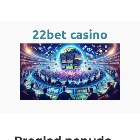
22bet casino