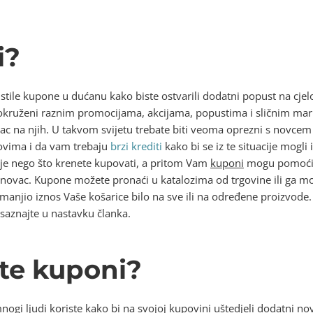
i?
stile kupone u dućanu kako biste ostvarili dodatni popust na cje
uženi raznim promocijama, akcijama, popustima i sličnim mark
c na njih. U takvom svijetu trebate biti veoma oprezni s novcem k
vima i da vam trebaju
brzi krediti
kako bi se iz te situacije mogli
ije nego što krenete kupovati, a pritom Vam
kuponi
mogu pomoći 
š novac. Kupone možete pronaći u katalozima od trgovine ili ga m
anjio iznos Vaše košarice bilo na sve ili na određene proizvode.
 saznajte u nastavku članka.
ste kuponi?
nogi ljudi koriste kako bi na svojoj kupovini uštedjeli dodatni n