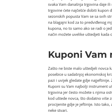
svaka Vam današnja trgovina daje i
trgovine ćete najčešće dobiti kupon d
sezonskih popusta Vam se sa svih s
na blagajni kod za to predviđenog mje
kupona, no to samo ako se radi o jed
način možete uvelike uštedjeti kada 
Kuponi Vam 
Zašto ne biste malo uštedjeli novca k
posebice u sadašnjoj ekonomskoj kriz
pazi i uvijek gledate gdje najjeftinij
Kuponi su Vam najbolji instrument ušt
trgovina jer često možete s njima ost
kod uštede novca, što dodatno više z
procijenite gdje je jeftinije. Isto tak
neke stvari.