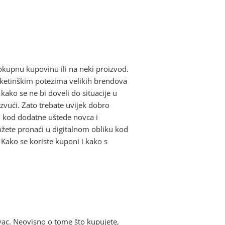
lokupnu kupovinu ili na neki proizvod.
etinškim potezima velikih brendova
ako se ne bi doveli do situacije u
 izvući. Zato trebate uvijek dobro
kod dodatne uštede novca i
ožete pronaći u digitalnom obliku kod
 Kako se koriste kuponi i kako s
ovac. Neovisno o tome što kupujete,