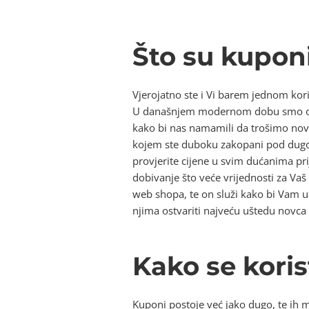
Što su kupon
Vjerojatno ste i Vi barem jednom kori
U današnjem modernom dobu smo okr
kako bi nas namamili da trošimo nova
kojem ste duboku zakopani pod dugo
provjerite cijene u svim dućanima pr
dobivanje što veće vrijednosti za Va
web shopa, te on služi kako bi Vam um
njima ostvariti najveću uštedu novca
Kako se kori
Kuponi postoje već jako dugo, te ih m