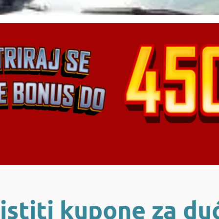
istiti kupone za duć