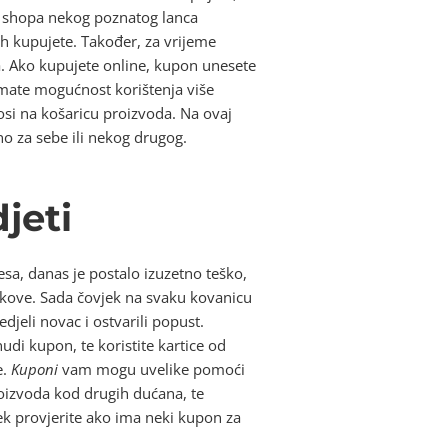
 shopa nekog poznatog lanca
ih kupujete. Također, za vrijeme
a. Ako kupujete online, kupon unesete
 imate mogućnost korištenja više
si na košaricu proizvoda. Na ovaj
o za sebe ili nekog drugog.
jeti
esa, danas je postalo izuzetno teško,
škove. Sada čovjek na svaku kovanicu
edjeli novac i ostvarili popust.
di kupon, te koristite kartice od
e.
Kuponi
vam mogu uvelike pomoći
oizvoda kod drugih dućana, te
ijek provjerite ako ima neki kupon za