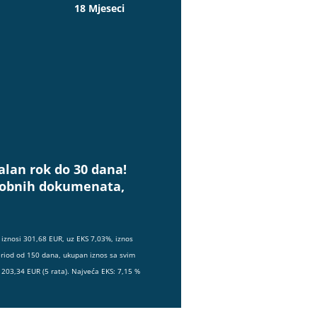
18 Mjeseci
alan rok do 30 dana!
osobnih dokumenata,
iznosi 301,68 EUR, uz EKS 7,03%, iznos
eriod od 150 dana, ukupan iznos sa svim
203,34 EUR (5 rata). Najveća EKS: 7,15 %