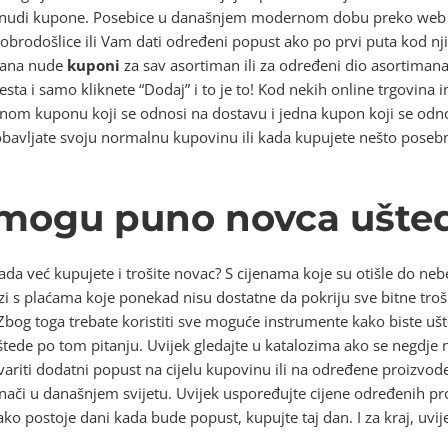
li nudi kupone. Posebice u današnjem modernom dobu preko web
obrodošlice ili Vam dati određeni popust ako po prvi puta kod nj
trana nude
kuponi
za sav asortiman ili za određeni dio asortiman
sta i samo kliknete “Dodaj” i to je to! Kod nekih online trgovina
nom kuponu koji se odnosi na dostavu i jedna kupon koji se odno
obavljate svoju normalnu kupovinu ili kada kupujete nešto posebn
mogu puno novca ušted
ada već kupujete i trošite novac? S cijenama koje su otišle do neb
i s plaćama koje ponekad nisu dostatne da pokriju sve bitne tro
e. Zbog toga trebate koristiti sve moguće instrumente kako biste ušt
ede po tom pitanju. Uvijek gledajte u katalozima ako se negdje nu
variti dodatni popust na cijelu kupovinu ili na određene proizvod
nači u današnjem svijetu. Uvijek uspoređujte cijene određenih pr
o, ako postoje dani kada bude popust, kupujte taj dan. I za kraj, uv