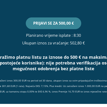
PRIJAVI SE ZA
500,00 €
Planirano vrijeme isplate
: 8:30
Ukupan iznos za vraćanje:
502,80 €
ražimo platnu listu za iznose do 500 € na maksim
(postojeće korisnike):
nije potrebna verifikacija 
mogućnost odobrenja bez platne liste
raženi iznos 300,00 EUR na period od 30 dana, ukupan iznos sa svim pripadajućim troškovima 
e 301,68 EUR (1 rata). Najveća EKS: 7,15%, Plus kredit: Uz zatraženi iznos 1.000,00 EUR na p
 EUR, uz kamatnu stopu 0,00% te EKS 6,96 %, iznos Premije 16,70 EUR te iznos mjesečne rate 