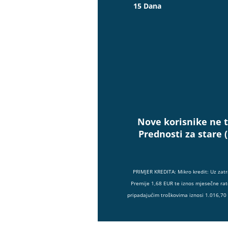
15 Dana
Nove korisnike ne t
Prednosti za stare 
PRIMJER KREDITA: Mikro kredit: Uz zat
Premije 1,68 EUR te iznos mjesečne rat
pripadajućim troškovima iznosi 1.016,70