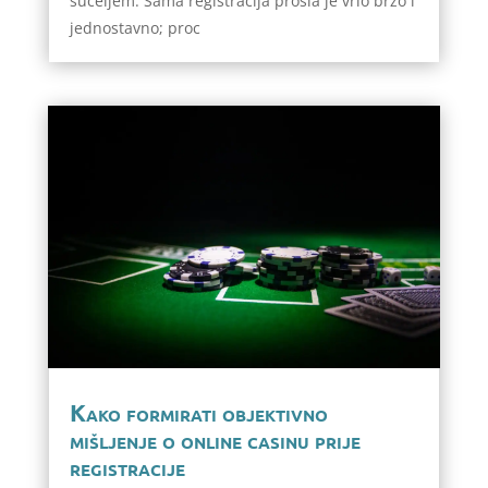
sučeljem. Sama registracija prošla je vrlo brzo i
jednostavno; proc
Kako formirati objektivno
mišljenje o online casinu prije
registracije