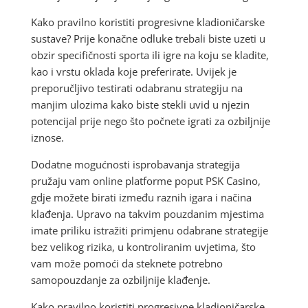
Kako pravilno koristiti progresivne kladioničarske
sustave? Prije konačne odluke trebali biste uzeti u
obzir specifičnosti sporta ili igre na koju se kladite,
kao i vrstu oklada koje preferirate. Uvijek je
preporučljivo testirati odabranu strategiju na
manjim ulozima kako biste stekli uvid u njezin
potencijal prije nego što počnete igrati za ozbiljnije
iznose.
Dodatne mogućnosti isprobavanja strategija
pružaju vam online platforme poput PSK Casino,
gdje možete birati između raznih igara i načina
klađenja. Upravo na takvim pouzdanim mjestima
imate priliku istražiti primjenu odabrane strategije
bez velikog rizika, u kontroliranim uvjetima, što
vam može pomoći da steknete potrebno
samopouzdanje za ozbiljnije klađenje.
Kako pravilno koristiti progresivne kladioničarske