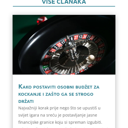
VIŠE ČLANAKA
Kako postaviti osobni budžet za
kockanje i zašto ga se strogo
držati
Najvažniji korak prije nego što se upustiš u
svijet igara na sreću je postavljanje jasne
financijske granice koju si spreman izgubiti.