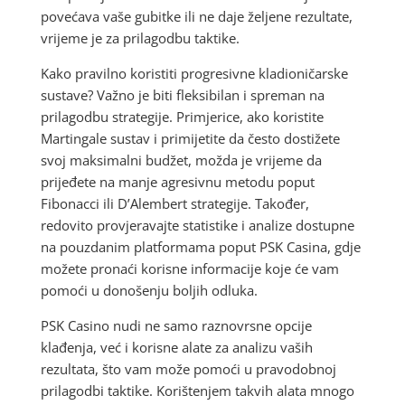
povećava vaše gubitke ili ne daje željene rezultate,
vrijeme je za prilagodbu taktike.
Kako pravilno koristiti progresivne kladioničarske
sustave? Važno je biti fleksibilan i spreman na
prilagodbu strategije. Primjerice, ako koristite
Martingale sustav i primijetite da često dostižete
svoj maksimalni budžet, možda je vrijeme da
prijeđete na manje agresivnu metodu poput
Fibonacci ili D’Alembert strategije. Također,
redovito provjeravajte statistike i analize dostupne
na pouzdanim platformama poput PSK Casina, gdje
možete pronaći korisne informacije koje će vam
pomoći u donošenju boljih odluka.
PSK Casino nudi ne samo raznovrsne opcije
klađenja, već i korisne alate za analizu vaših
rezultata, što vam može pomoći u pravodobnoj
prilagodbi taktike. Korištenjem takvih alata mnogo