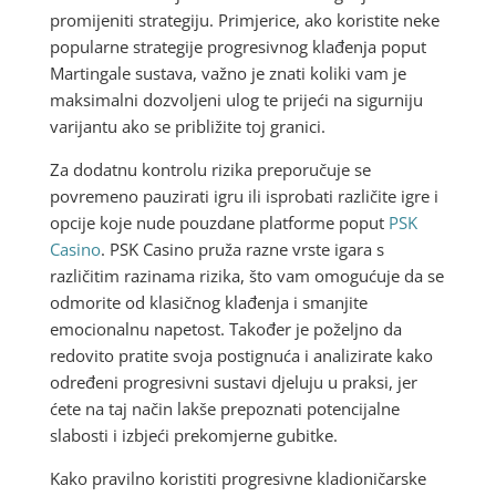
promijeniti strategiju. Primjerice, ako koristite neke
popularne strategije progresivnog klađenja poput
Martingale sustava, važno je znati koliki vam je
maksimalni dozvoljeni ulog te prijeći na sigurniju
varijantu ako se približite toj granici.
Za dodatnu kontrolu rizika preporučuje se
povremeno pauzirati igru ili isprobati različite igre i
opcije koje nude pouzdane platforme poput
PSK
Casino
. PSK Casino pruža razne vrste igara s
različitim razinama rizika, što vam omogućuje da se
odmorite od klasičnog klađenja i smanjite
emocionalnu napetost. Također je poželjno da
redovito pratite svoja postignuća i analizirate kako
određeni progresivni sustavi djeluju u praksi, jer
ćete na taj način lakše prepoznati potencijalne
slabosti i izbjeći prekomjerne gubitke.
Kako pravilno koristiti progresivne kladioničarske