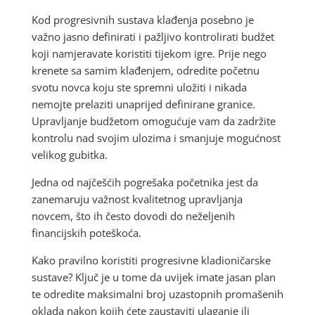
Kod progresivnih sustava klađenja posebno je
važno jasno definirati i pažljivo kontrolirati budžet
koji namjeravate koristiti tijekom igre. Prije nego
krenete sa samim klađenjem, odredite početnu
svotu novca koju ste spremni uložiti i nikada
nemojte prelaziti unaprijed definirane granice.
Upravljanje budžetom omogućuje vam da zadržite
kontrolu nad svojim ulozima i smanjuje mogućnost
velikog gubitka.
Jedna od najčešćih pogrešaka početnika jest da
zanemaruju važnost kvalitetnog upravljanja
novcem, što ih često dovodi do neželjenih
financijskih poteškoća.
Kako pravilno koristiti progresivne kladioničarske
sustave? Ključ je u tome da uvijek imate jasan plan
te odredite maksimalni broj uzastopnih promašenih
oklada nakon kojih ćete zaustaviti ulaganje ili