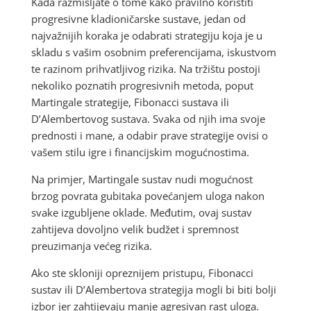
Kada razmišljate o tome kako pravilno koristiti
progresivne kladioničarske sustave, jedan od
najvažnijih koraka je odabrati strategiju koja je u
skladu s vašim osobnim preferencijama, iskustvom
te razinom prihvatljivog rizika. Na tržištu postoji
nekoliko poznatih progresivnih metoda, poput
Martingale strategije, Fibonacci sustava ili
D’Alembertovog sustava. Svaka od njih ima svoje
prednosti i mane, a odabir prave strategije ovisi o
vašem stilu igre i financijskim mogućnostima.
Na primjer, Martingale sustav nudi mogućnost
brzog povrata gubitaka povećanjem uloga nakon
svake izgubljene oklade. Međutim, ovaj sustav
zahtijeva dovoljno velik budžet i spremnost
preuzimanja većeg rizika.
Ako ste skloniji opreznijem pristupu, Fibonacci
sustav ili D’Alembertova strategija mogli bi biti bolji
izbor jer zahtijevaju manje agresivan rast uloga.