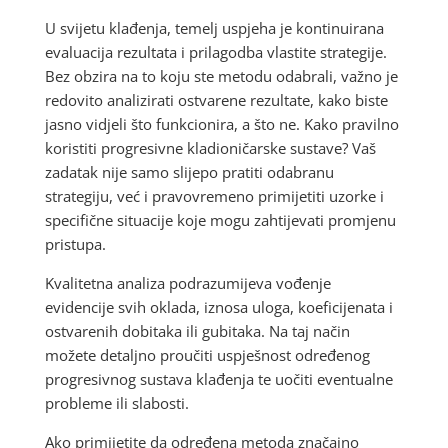
U svijetu klađenja, temelj uspjeha je kontinuirana
evaluacija rezultata i prilagodba vlastite strategije.
Bez obzira na to koju ste metodu odabrali, važno je
redovito analizirati ostvarene rezultate, kako biste
jasno vidjeli što funkcionira, a što ne. Kako pravilno
koristiti progresivne kladioničarske sustave? Vaš
zadatak nije samo slijepo pratiti odabranu
strategiju, već i pravovremeno primijetiti uzorke i
specifične situacije koje mogu zahtijevati promjenu
pristupa.
Kvalitetna analiza podrazumijeva vođenje
evidencije svih oklada, iznosa uloga, koeficijenata i
ostvarenih dobitaka ili gubitaka. Na taj način
možete detaljno proučiti uspješnost određenog
progresivnog sustava klađenja te uočiti eventualne
probleme ili slabosti.
Ako primijetite da određena metoda značajno