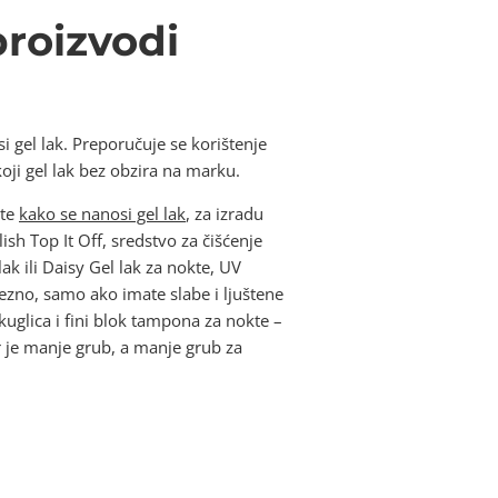
proizvodi
 gel lak. Preporučuje se korištenje
oji gel lak bez obzira na marku.
ate
kako se nanosi gel lak
, za izradu
ish Top It Off, sredstvo za čišćenje
lak ili Daisy Gel lak za nokte, UV
avezno, samo ako imate slabe i ljuštene
kuglica i fini blok tampona za nokte –
r je manje grub, a manje grub za