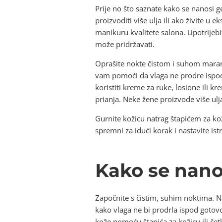
Prije no što saznate kako se nanosi g
proizvoditi više ulja ili ako živite 
manikuru kvalitete salona. Upotrijebit
može pridržavati.
Oprašite nokte čistom i suhom maram
vam pomoći da vlaga ne prodre ispod l
koristiti kreme za ruke, losione ili 
prianja. Neke žene proizvode više ul
Gurnite kožicu natrag štapićem za ko
spremni za idući korak i nastavite ist
Kako se nano
Započnite s čistim, suhim noktima. N
kako vlaga ne bi prodrla ispod gotovo
kože pomoću štapića za kožicu ili čet