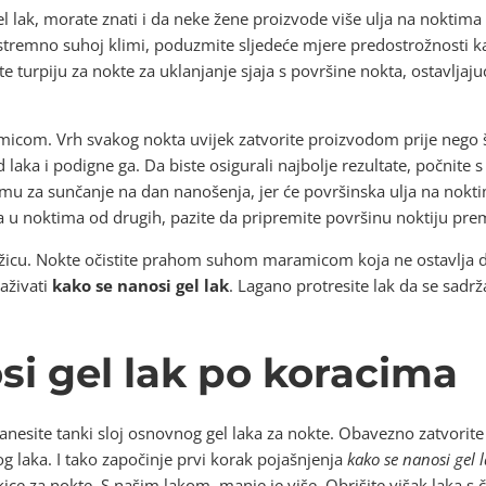
el lak, morate znati i da neke žene proizvode više ulja na noktim
u ekstremno suhoj klimi, poduzmite sljedeće mjere predostrožnosti k
e turpiju za nokte za uklanjanje sjaja s površine nokta, ostavljaj
icom. Vrh svakog nokta uvijek zatvorite proizvodom prije nego š
aka i podigne ga. Da biste osigurali najbolje rezultate, počnite 
kremu za sunčanje na dan nanošenja, jer će površinska ulja na nokti
ja u noktima od drugih, pazite da pripremite površinu noktiju pr
žicu. Nokte očistite prahom suhom maramicom koja ne ostavlja dla
raživati
kako se nanosi gel lak
. Lagano protresite lak da se sadr
si gel lak po koracima
anesite tanki sloj osnovnog gel laka za nokte. Obavezno zatvorit
g laka. I tako započinje prvi korak pojašnjenja
kako se nanosi gel 
kice za nokte. S našim lakom, manje je više. Obrišite višak laka s 