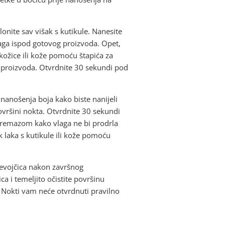
onite sav višak s kutikule. Nanesite
laga ispod gotovog proizvoda. Opet,
 kožice ili kože pomoću štapića za
og proizvoda. Otvrdnite 30 sekundi pod
nanošenja boja kako biste nanijeli
površini nokta. Otvrdnite 30 sekundi
premazom kako vlaga ne bi prodrla
k laka s kutikule ili kože pomoću
djevojčica nakon završnog
a i temeljito očistite površinu
ed! Nokti vam neće otvrdnuti pravilno