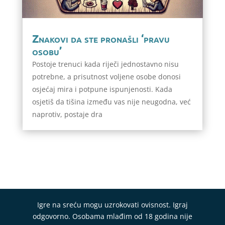
Znakovi da ste pronašli ‘pravu
osobu’
Postoje trenuci kada riječi jednostavno nisu
potrebne, a prisutnost voljene osobe donosi
osjećaj mira i potpune ispunjenosti. Kada
osjetiš da tišina između vas nije neugodna, već
naprotiv, postaje dra
Igre na sreću mogu uzrokovati ovisnost. Igraj
odgovorno. Osobama mlađim od 18 godina nije