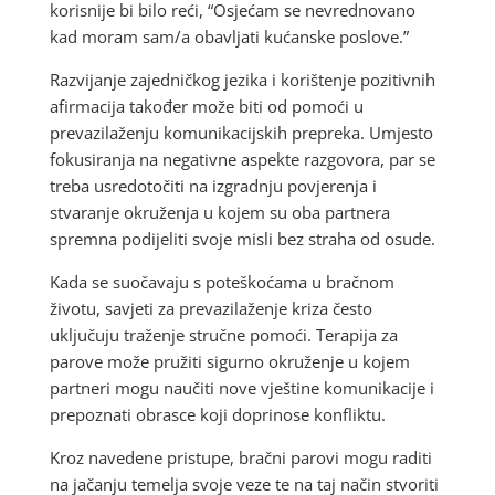
korisnije bi bilo reći, “Osjećam se nevrednovano
kad moram sam/a obavljati kućanske poslove.”
Razvijanje zajedničkog jezika i korištenje pozitivnih
afirmacija također može biti od pomoći u
prevazilaženju komunikacijskih prepreka. Umjesto
fokusiranja na negativne aspekte razgovora, par se
treba usredotočiti na izgradnju povjerenja i
stvaranje okruženja u kojem su oba partnera
spremna podijeliti svoje misli bez straha od osude.
Kada se suočavaju s poteškoćama u bračnom
životu, savjeti za prevazilaženje kriza često
uključuju traženje stručne pomoći. Terapija za
parove može pružiti sigurno okruženje u kojem
partneri mogu naučiti nove vještine komunikacije i
prepoznati obrasce koji doprinose konfliktu.
Kroz navedene pristupe, bračni parovi mogu raditi
na jačanju temelja svoje veze te na taj način stvoriti