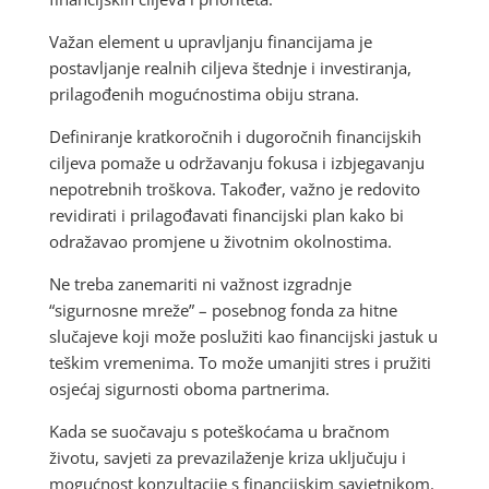
Važan element u upravljanju financijama je
postavljanje realnih ciljeva štednje i investiranja,
prilagođenih mogućnostima obiju strana.
Definiranje kratkoročnih i dugoročnih financijskih
ciljeva pomaže u održavanju fokusa i izbjegavanju
nepotrebnih troškova. Također, važno je redovito
revidirati i prilagođavati financijski plan kako bi
odražavao promjene u životnim okolnostima.
Ne treba zanemariti ni važnost izgradnje
“sigurnosne mreže” – posebnog fonda za hitne
slučajeve koji može poslužiti kao financijski jastuk u
teškim vremenima. To može umanjiti stres i pružiti
osjećaj sigurnosti oboma partnerima.
Kada se suočavaju s poteškoćama u bračnom
životu, savjeti za prevazilaženje kriza uključuju i
mogućnost konzultacije s financijskim savjetnikom.