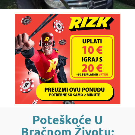
Poteškoće U
Bračnom Životu: