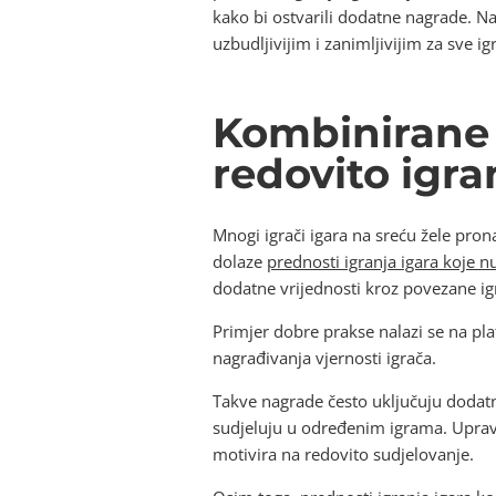
kako bi ostvarili dodatne nagrade. Na
uzbudljivijim i zanimljivijim za sve ig
Kombinirane 
redovito igra
Mnogi igrači igara na sreću žele prona
dolaze
prednosti igranja igara koje
dodatne vrijednosti kroz povezane igre
Primjer dobre prakse nalazi se na p
nagrađivanja vjernosti igrača.
Takve nagrade često uključuju dodatne
sudjeluju u određenim igrama. Upravo 
motivira na redovito sudjelovanje.