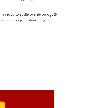
e im redovito sudjelovanje omogućiti
ose povećanju motivacije igrača,