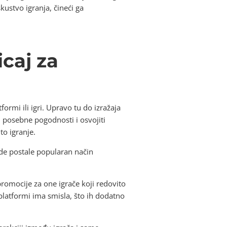
ustvo igranja, čineći ga
caj za
ormi ili igri. Upravo tu do izražaja
ti posebne pogodnosti i osvojiti
to igranje.
de postale popularan način
romocije za one igrače koji redovito
platformi ima smisla, što ih dodatno