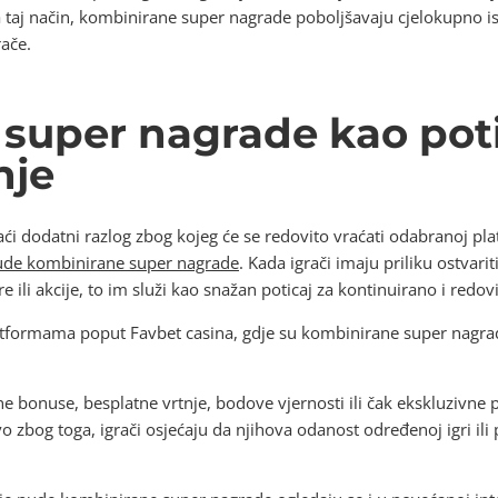
 taj način, kombinirane super nagrade poboljšavaju cjelokupno isk
rače.
super nagrade kao poti
nje
ći dodatni razlog zbog kojeg će se redovito vraćati odabranoj platf
 nude kombinirane super nagrade
. Kada igrači imaju priliku ostvari
 ili akcije, to im služi kao snažan poticaj za kontinuirano i redovi
latformama poput Favbet casina, gdje su kombinirane super nagra
 bonuse, besplatne vrtnje, bodove vjernosti ili čak ekskluzivne p
zbog toga, igrači osjećaju da njihova odanost određenoj igri ili 