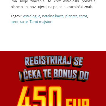
ima svoje značenje, te kroz astrološki položaja
planeta i njihov utjecaj na pojedini astrološki znak.
Tagovi:
astrologija
,
natalna karta
,
planeta
,
tarot
,
tarot karte
,
Tarot majstori