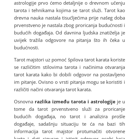
astrologije prvo ćemo detaljnije o drevnom učenju
tarota i tehnikama kojima se tarot služi. Tarot kao
drevna nauka nastala tisućljećima prije našeg doba
prvenstveno je nastala zbog proricanja budućnosti i
budućih događaja. Od davnina ljudska znatiželja je
uvijek tražila odgovore na pitanja što ih čeka u
budućnosti.
Tarot majstori uz pomoć špilova tarot karata koriste
se različitim stilovima tarota i načinima otvaranja
tarot karata kako bi dobili odgovor na postavljeno
im pitanje. Ovisno o vrsti pitanja mogu se koristiti i
različiti načini otvaranja tarot karata.
Osnovna
razlika između tarota i astrologije
je u
tome da tarot prvenstveno služi za proricanje
budućih događaja, no tarot i analizira prošle
događaje, sadašnju situaciju te ća na bazi tih
informacija tarot majstor protumačiti otvorene
karte i dati siguran i istinit odgovor osobi koja