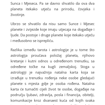
Sunca i Mjeseca. Pa se davno shvatilo da ova dva
planeta itekako utječu na prirodu, čovjeka i
životinje.
Ubrzo se shvatilo da nisu samo Sunce i Mjesec
planete i zvijezde koje imaju utjecaja na događaje i
ljude. Da postoje i druge planete koje itekako utječu
i međusobno se isprepliću.
Razlika između tarota i astrologije je u tome što
astrologija proučava položaj planeta, njihovo
kretanje i kutni odnos u određenom trenutku, sa
određene točke na kugli zemaljskoj. Stoga u
astrologiji je najvažnija natalna karta koja se
izrađuje u trenutku rođenja neke osobe gledajući
planete s mjesta gdje je osoba rođena. Natalna
karta će tumačiti cijeli život te osobe, događaje na
području ljubavi, zdravlja, posla i financija, obitelji,
komunikacije kroz dvanaest kuća od kojih svaka